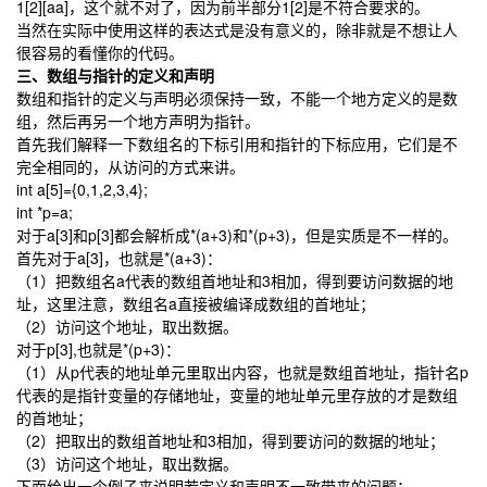
1[2][aa]，这个就不对了，因为前半部分1[2]是不符合要求的。
当然在实际中使用这样的表达式是没有意义的，除非就是不想让人
很容易的看懂你的代码。
三、数组与指针的定义和声明
数组和指针的定义与声明必须保持一致，不能一个地方定义的是数
组，然后再另一个地方声明为指针。
首先我们解释一下数组名的下标引用和指针的下标应用，它们是不
完全相同的，从访问的方式来讲。
int a[5]={0,1,2,3,4};
int *p=a;
对于a[3]和p[3]都会解析成*(a+3)和*(p+3)，但是实质是不一样的。
首先对于a[3]，也就是*(a+3)：
（1）把数组名a代表的数组首地址和3相加，得到要访问数据的地
址，这里注意，数组名a直接被编译成数组的首地址；
（2）访问这个地址，取出数据。
对于p[3],也就是*(p+3)：
（1）从p代表的地址单元里取出内容，也就是数组首地址，指针名p
代表的是指针变量的存储地址，变量的地址单元里存放的才是数组
的首地址；
（2）把取出的数组首地址和3相加，得到要访问的数据的地址；
（3）访问这个地址，取出数据。
下面给出一个例子来说明若定义和声明不一致带来的问题：