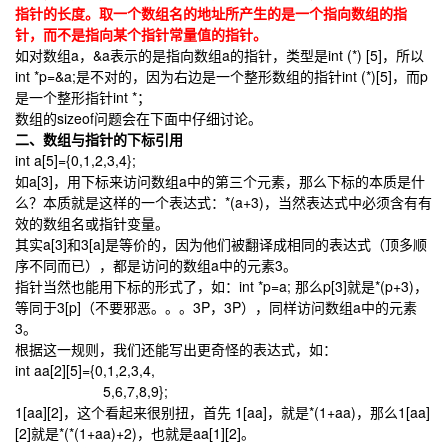
指针的长度。取一个数组名的地址所产生的是一个指向数组的指
针，而不是指向某个指针常量值的指针。
如对数组a，&a表示的是指向数组a的指针，类型是int (*) [5]，所以
int *p=&a;是不对的，因为右边是一个整形数组的指针int (*)[5]，而p
是一个整形指针int *；
数组的sizeof问题会在下面中仔细讨论。
二、数组与指针的下标引用
int a[5]={0,1,2,3,4};
如a[3]，用下标来访问数组a中的第三个元素，那么下标的本质是什
么？本质就是这样的一个表达式：*(a+3)，当然表达式中必须含有有
效的数组名或指针变量。
其实a[3]和3[a]是等价的，因为他们被翻译成相同的表达式（顶多顺
序不同而已），都是访问的数组a中的元素3。
指针当然也能用下标的形式了，如：int *p=a; 那么p[3]就是*(p+3)，
等同于3[p]（不要邪恶。。。3P，3P），同样访问数组a中的元素
3。
根据这一规则，我们还能写出更奇怪的表达式，如：
int aa[2][5]={0,1,2,3,4,
5,6,7,8,9};
1[aa][2]，这个看起来很别扭，首先 1[aa]，就是*(1+aa)，那么1[aa]
[2]就是*(*(1+aa)+2)，也就是aa[1][2]。