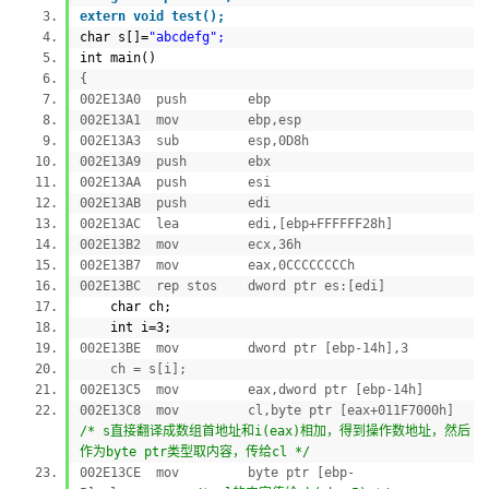
extern
void test();
char s[]=
"abcdefg";
int main()
{
002E13A0 push ebp
002E13A1 mov ebp,esp
002E13A3 sub esp,0D8h
002E13A9 push ebx
002E13AA push esi
002E13AB push edi
002E13AC lea edi,[ebp+FFFFFF28h]
002E13B2 mov ecx,36h
002E13B7 mov eax,0CCCCCCCCh
002E13BC rep stos dword ptr es:[edi]
char ch;
int i=3;
002E13BE mov dword ptr [ebp-14h],3
ch = s[i];
002E13C5 mov eax,dword ptr [ebp-14h]
002E13C8 mov cl,byte ptr [eax+011F7000h]
/* s直接翻译成数组首地址和i(eax)相加，得到操作数地址，然后
作为byte ptr类型取内容，传给cl */
002E13CE mov byte ptr [ebp-