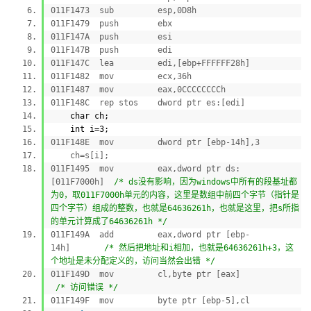
011F1473 sub esp,0D8h
011F1479 push ebx
011F147A push esi
011F147B push edi
011F147C lea edi,[ebp+FFFFFF28h]
011F1482 mov ecx,36h
011F1487 mov eax,0CCCCCCCCh
011F148C rep stos dword ptr es:[edi]
char ch;
int i=3;
011F148E mov dword ptr [ebp-14h],3
ch=s[i];
011F1495 mov eax,dword ptr ds:
[011F7000h]
/* ds没有影响，因为windows中所有的段基址都
为0，取011F7000h单元的内容，这里是数组中前四个字节（指针是
四个字节）组成的整数，也就是64636261h，也就是这里，把s所指
的单元计算成了64636261h */
011F149A add eax,dword ptr [ebp-
14h]
/* 然后把地址和i相加，也就是64636261h+3，这
个地址是未分配定义的，访问当然会出错 */
011F149D mov cl,byte ptr [eax]
/* 访问错误 */
011F149F mov byte ptr [ebp-5],cl