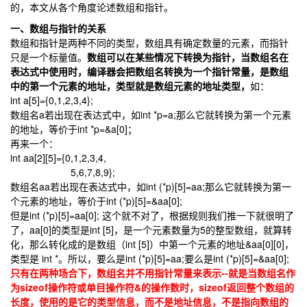
的，本文从各个角度论述数组和指针。
一、数组与指针的关系
数组和指针是两种不同的类型，数组具有确定数量的元素，而指针
只是一个标量值。
数组可以在某些情况下转换为指针，当数组名在
表达式中使用时，编译器会把数组名转换为一个指针常量，是数组
中的第一个元素的地址，类型就是数组元素的地址类型，
如：
int a[5]={0,1,2,3,4};
数组名a若出现在表达式中，如int *p=a;那么它就转换为第一个元素
的地址，等价于int *p=&a[0]；
再来一个：
int aa[2][5]={0,1,2,3,4,
5,6,7,8,9};
数组名aa若出现在表达式中，如int (*p)[5]=aa;那么它就转换为第一
个元素的地址，等价于int (*p)[5]=&aa[0];
但是int (*p)[5]=aa[0]; 这个就不对了，根据规则我们推一下就很明了
了，aa[0]的类型是int [5]，是一个元素数量为5的整型数组，就算转
化，那么转化成的是数组（int [5]）中第一个元素的地址&aa[0][0]，
类型是 int *。所以，要么是int (*p)[5]=aa;要么是int (*p)[5]=&aa[0];
只有在两种场合下，数组名并不用指针常量来表示--就是当数组名作
为sizeof操作符或单目操作符&的操作数时，sizeof返回整个数组的
长度，使用的是它的类型信息，而不是地址信息，不是指向数组的