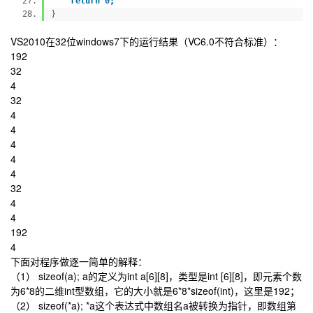
return 0;
}
VS2010在32位windows7下的运行结果（VC6.0不符合标准）：
192
32
4
32
4
4
4
4
4
32
4
4
192
4
下面对程序做逐一简单的解释：
（1） sizeof(a); a的定义为int a[6][8]，类型是int [6][8]，即元素个数
为6*8的二维int型数组，它的大小就是6*8*sizeof(int)，这里是192；
（2） sizeof(*a); *a这个表达式中数组名a被转换为指针，即数组第