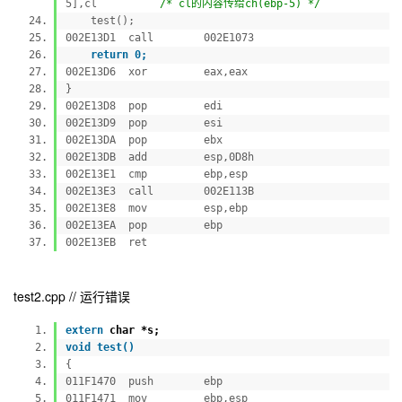
5],cl
/* cl的内容传给ch(ebp-5) */
test();
002E13D1 call 002E1073
return 0;
002E13D6 xor eax,eax
}
002E13D8 pop edi
002E13D9 pop esi
002E13DA pop ebx
002E13DB add esp,0D8h
002E13E1 cmp ebp,esp
002E13E3 call 002E113B
002E13E8 mov esp,ebp
002E13EA pop ebp
002E13EB ret
test2.cpp // 运行错误
extern
char *s;
void test()
{
011F1470 push ebp
011F1471 mov ebp,esp