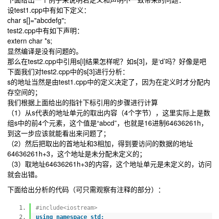
设test1.cpp中有如下定义：
char s[]="abcdefg";
test2.cpp中有如下声明：
extern char *s;
显然编译是没有问题的。
那么在test2.cpp中引用s[i]结果怎样呢？如s[3]，是‘d’吗？好像是吧
下面我们对test2.cpp中的s[3]进行分析：
s的地址当然是由test1.cpp中的定义决定了，因为在定义时才分配内
存空间的；
我们根据上面给出的指针下标引用的步骤进行计算
（1）从s代表的地址单元的取出内容（4个字节），这里实际上是数
组s中的前4个元素，这个值是“abcd”，也就是16进制64636261h，
到这一步应该就能看出来问题了；
（2）然后把取出的首地址和3相加，得到要访问的数据的地址
64636261h+3，这个地址是未分配未定义的；
（3）取地址64636261h+3的内容，这个地址单元是未定义的，访问
就会出错。
下面给出分析的代码（可只需观察有注释的部分）：
#include<iostream>
using
namespace std;