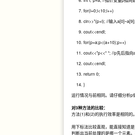
int i
,*p
=a
;
//指针变量p指向数
for
(i
=
0
;i
<
10
;i
++)
cin
>>*(p
+i
);
//输入a[0]~a[
cout
<<endl
;
for
(p
=a
;p
<(a
+10
);p
++)
cout
<<*p
<<
" "
;
//p先后指向a[
cout
<<endl
;
return
0
;
}
运行情况与前相同。请仔细分析p值
对3种方法的比较：
方法(1)和(2)的执行效率是相同的
用下标法比较直观，能直接知道是
判断出当前处理的是哪一个元素。