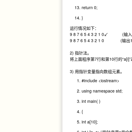
return
0
;
}
运行情况如下：
9 8 7 6 5 4 3 2 1 0↙ (
9 8 7 6 5 4 3 2 1 0 (输
2) 指针法。
将上面程序第7行和第10行的“a[i]”
3) 用指针变量指向数组元素。
#include
<iostream>
using
namespace std
;
int
main
(
)
{
int a
[
10
];