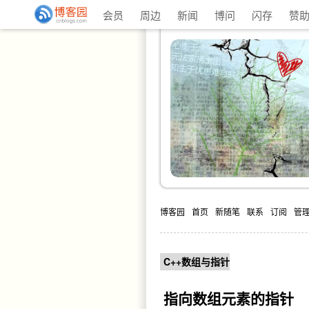
会员
周边
新闻
博问
闪存
赞
博客园
首页
新随笔
联系
订阅
管
C++数组与指针
指向数组元素的指针