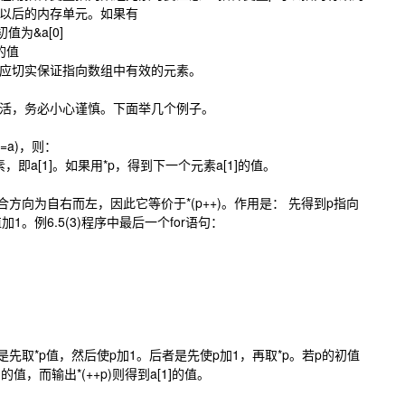
以后的内存单元。如果有
的初值为&a[0]
]的值
应切实保证指向数组中有效的元素。
活，务必小心谨慎。下面举几个例子。
=a)，则：
元素，即a[1]。如果用*p，得到下一个元素a[1]的值。
，结合方向为自右而左，因此它等价于*(p++)。作用是： 先得到p指向
加1。例6.5(3)程序中最后一个for语句：
同。前者是先取*p值，然后使p加1。后者是先使p加1，再取*p。若p的初值
[0]的值，而输出*(++p)则得到a[1]的值。