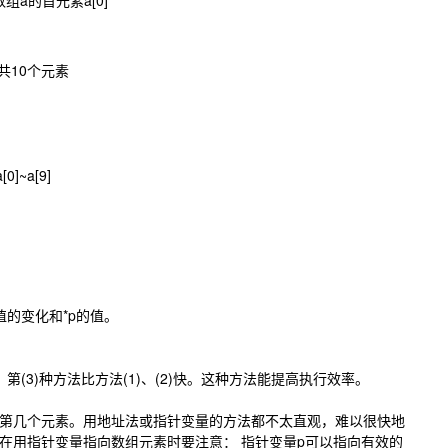
组a的首元素a[0]
9]共10个元素
0]~a[9]
的变化和*p的值。
。第(3)种方法比方法(1)、(2)快。这种方法能提高执行效率。
第几个元素。用地址法或指针变量的方法都不太直观，难以很快地
在用指针变量指向数组元素时要注意： 指针变量p可以指向有效的