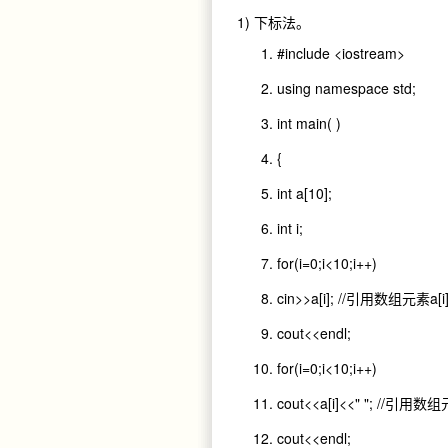
1) 下标法。
#include
<iostream>
using
namespace std
;
int
main
(
)
{
int a
[
10
];
int i
;
for
(i
=
0
;i
<
10
;i
++)
cin
>>a
[i
];
//引用数组元素a[i
cout
<<endl
;
for
(i
=
0
;i
<
10
;i
++)
cout
<<a
[i
]<<
" "
;
//引用数组元
cout
<<endl
;