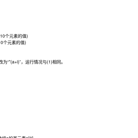
输入10个元素的值)
出10个元素的值)
改为“*(a+i)”，运行情况与(1)相同。