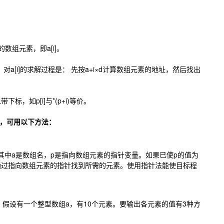
所指向的数组元素，即a[i]。
对a[i]的求解过程是： 先按a+i×d计算数组元素的地址，然后找出
标，如p[i]与*(p+i)等价。
，可用以下方法：
p+i)。其中a是数组名，p是指向数组元素的指针变量。如果已使p的值为
]。可以通过指向数组元素的指针找到所需的元素。使用指针法能使目标程
。假设有一个整型数组a，有10个元素。要输出各元素的值有3种方