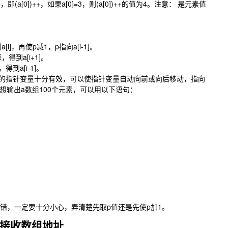
，即(a[0])++，如果a[0]=3，则(a[0])++的值为4。注意： 是元素值
[i]，再使p减1，p指向a[i-1]。
得到a[i+1]。
得到a[i-1]。
元素的指针变量十分有效，可以使指针变量自动向前或向后移动，指向
想输出a数组100个元素，可以用以下语句：
弄错，一定要十分小心，弄清楚先取p值还是先使p加1。
接收数组地址