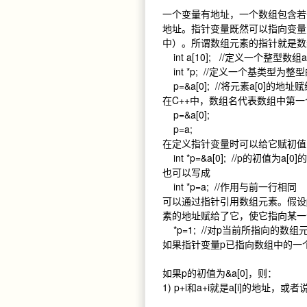
一个变量有地址，一个数组包含若
地址。指针变量既然可以指向变量
中）。所谓数组元素的指针就是数
int a[10]; //定义一个整型数
int *p; //定义一个基类型为整
p=&a[0]; //将元素a[0]的地
在C++中，数组名代表数组中第
p=&a[0];
p=a;
在定义指针变量时可以给它赋初值
int *p=&a[0]; //p的初值为a[0
也可以写成
int *p=a; //作用与前一行相同
可以通过指针引用数组元素。假设
素的地址赋给了它，使它指向某一
*p=1; //对p当前所指向的数组
如果指针变量p已指向数组中的一
如果p的初值为&a[0]，则：
1) p+i和a+i就是a[i]的地址