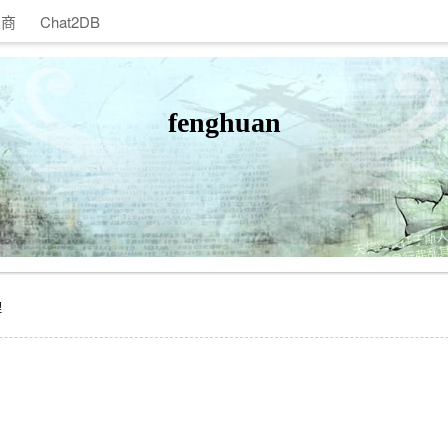
助商
Chat2DB
fenghuan
理