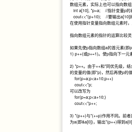
数组元素，实际上也可以指向数组
int a[10], *p=a; //指针变量p
cout<<*(p+10); //要输出a[10
在使用指针变量指向数组元素时，
指向数组元素的指针的运算比较灵
如果先使p指向数组a的首元素(即p
1) p++(或p+=1)。使p指向下一
2) *p++。由于++和*同优先级
的变量的值(即*p)，然后再使p的值
for(p=a;p<a+10;p++)
cout<<*p;
可以改写为
for(p=a;p<a+10;)
cout<<*p++;
3) *(p++)与*(++p)作用不
为a(即&a[0])，输出*(p++)得到a