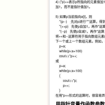
4) (*p)++表示p所指向的元素值加1
加1，而不是指针值加1。
5) 如果p当前指向a[i]，则
*(p--) 先对p进行“*”运算，得到a
*(++p) 先使p自加1，再作*运算，
*(--p) 先使p自减1，再作*运算，
将++和--运算符用于指向数组
下一个或上一个数组元素。例如，
p=a;
while(p<a+100)
cout<<*p++;
或
p=a;
while(p<a+100)
{
cout<<*p;
p++;
}
在用*p++形式的运算时，很容易
用指针变量作函数参数