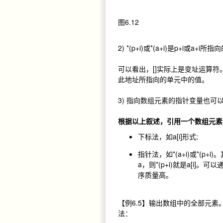
图6.12
2) *(p+i)或*(a+i)是p+i或a+i
可以看出，[]实际上是变址运算符。
此地址所指向的单元中的值。
3) 指向数组元素的指针变量也可以带下
根据以上叙述，引用一个数组元素
下标法，如a[i]形式;
指针法，如*(a+i)或*(
a，则*(p+i)就是a[i
序质量高。
【例6.5】输出数组中的全部元素
法：