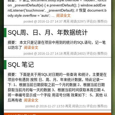
摘要： // 禁止 document.body.style.overflow = 'hidden'; functi
on _preventDefault(e) { e.preventDefault(); } window.addEve
ntListener('touchmove', _preventDefault); // 恢复 document.b
ody.style.overflow = 'auto'; ...
阅读全文
posted @ 2016-11-27 14:37 再見
阅读(3297)
评论(0)
推荐(0)
SQL周、日、月、年数据统计
摘要： 本文只是记录在项目中用到的统计的SQL语句，记一笔
以防忘了
阅读全文
posted @ 2016-11-27 14:18 再見
阅读(3402)
评论(0)
推荐(0)
SQL 笔记
摘要： 下面是关于用SQL对日期的一些查询 和统计，主要是在
项目中有遇到 按照 日、周、月、年来统计数据，特此记录一
下: 1、根据当前日期获取之前一个月的数据 2、根据当前日期
获取当前月的每一天的数据 3、根据当前时间获取本周日期 4、
将一串编号显示成一个字段 用逗号分隔 效果如下： 5、其他 以
后再有收
阅读全文
posted @ 2016-11-27 13:53 再見
阅读(215)
评论(0)
推荐(0)