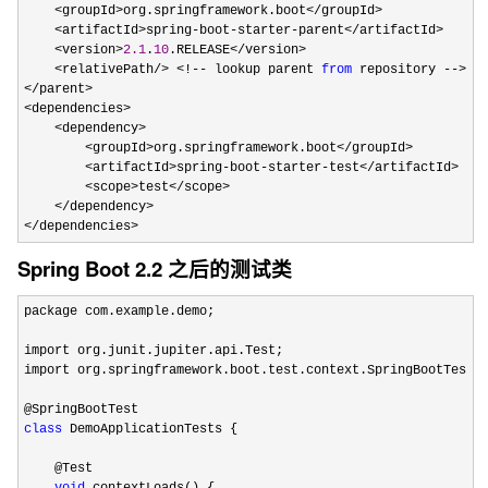
    <groupId>org.springframework.boot</groupId>

    <artifactId>spring-boot-starter-parent</artifactId>

    <version>
2.1
.
10
.RELEASE</version>

    <relativePath/> <!-- lookup parent 
from
 repository -->

</parent>   

<dependencies>

    <dependency>

        <groupId>org.springframework.boot</groupId>

        <artifactId>spring-boot-starter-test</artifactId>

        <scope>test</scope>

    </dependency>

</dependencies>
Spring Boot 2.2 之后的测试类
package com.example.demo;

import org.junit.jupiter.api.Test;

import org.springframework.boot.test.context.SpringBootTest;

class
 DemoApplicationTests {

    @Test
