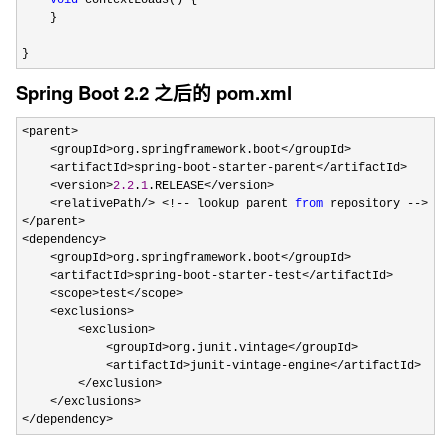
void
 contextLoads() {

    }

}
Spring Boot 2.2 之后的 pom.xml
<parent>

    <groupId>org.springframework.boot</groupId>

    <artifactId>spring-boot-starter-parent</artifactId>

    <version>
2.2
.
1
.RELEASE</version>

    <relativePath/> <!-- lookup parent 
from
 repository -->

</parent>

<dependency>

    <groupId>org.springframework.boot</groupId>

    <artifactId>spring-boot-starter-test</artifactId>

    <scope>test</scope>

    <exclusions>

        <exclusion>

            <groupId>org.junit.vintage</groupId>

            <artifactId>junit-vintage-engine</artifactId>

        </exclusion>

    </exclusions>

</dependency>