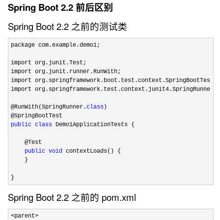
Spring Boot 2.2 前后区别
Spring Boot 2.2 之前的测试类
package com.example.demo1;

import org.junit.Test;

import org.junit.runner.RunWith;

import org.springframework.boot.test.context.SpringBootTest;

import org.springframework.test.context.junit4.SpringRunner;

@RunWith(SpringRunner.
class
)

public
class
 Demo1ApplicationTests {

    @Test

public
void
 contextLoads() {

    }

}
Spring Boot 2.2 之前的 pom.xml
<parent>
