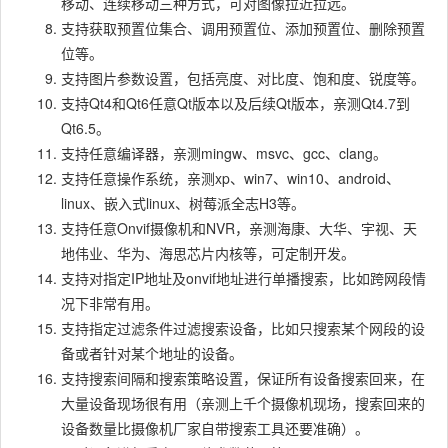
移动、连续移动三种方式，可对图像拉近拉远。
支持获取预置位集合、调用预置位、添加预置位、删除预置
位等。
支持图片参数设置，包括亮度、对比度、饱和度、锐度等。
支持Qt4和Qt6任意Qt版本以及后续Qt版本，亲测Qt4.7到
Qt6.5。
支持任意编译器，亲测mingw、msvc、gcc、clang。
支持任意操作系统，亲测xp、win7、win10、android、
linux、嵌入式linux、树莓派全志H3等。
支持任意Onvif摄像机和NVR，亲测海康、大华、宇视、天
地伟业、华为、海思芯片内核等，可定制开发。
支持对指定IP地址及onvif地址进行单播搜索，比如跨网段情
况下非常有用。
支持指定过滤条件过滤搜索设备，比如只搜索某个网段的设
备或者针对某个地址的设备。
支持搜索间隔和搜索策略设置，保证所有设备搜索回来，在
大量设备现场很有用（亲测上千个摄像机现场，搜索回来的
设备数量比摄像机厂家自带搜索工具还要准确）。