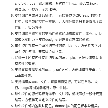
android、uos、银河麒麟、各种国产linux、嵌入式linux、
树莓派、香橙派、全志H3等。
支持编译生成设计师插件，可直接集成到QtCreator的控件
栏中，和自带的控件一样使用，大部分效果只要设置几个属
性即可，极为方便。
支持编译生成独立的非插件形式的动态库文件，体积小，比
如嵌入式linux不支持designer只需要动态库的形式。
每个控件都有一个单独的完整的使用demo，方便参考学习
单个控件使用，非常适合初学者。
提供一个所有控件使用的集成的example，方便快速查看所
有控件的效果。
支持直接源码集成到example的方式，方便编译到安卓，for
web套件等。
支持编译成wasm文件，直接网页运行，可以在谷歌、火
狐、edge等浏览器运行，原生性能。
每个控件的源代码都有详细中文注释，都按照统一设计规范
编写，方便学习自定义控件的编写。
每个控件都内置默认配色，demo对应的配色都非常精美。