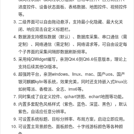
进度控件、设备状态面板、表格数据、地图控件、视频控件
等。
二级界面可以自由拖动悬浮，支持最小化隐藏、最大化关
闭、响应双击自定义标题栏。
数据源支持模拟数据（默认）、数据库采集、串口通信（需
定制）、网络通信（需定制）、网络请求等，可自由设定每
个子界面的采集间隔即数据刷新频率。
采用纯QWidget编写，亲测Qt4.6到Qt6.6任意版本，理论上
支持后续其他Qt版本。
超强跨平台，亲测windows、linux、mac、国产uos、国产
银河麒麟kylin等系统，效果完美，同时还支持嵌入式linux比
如树莓派、香橙派、全志、imx6等。
同时集成了自定义控件、qchart饼图、echart地图等功能。
内置多套配色风格样式（紫色、蓝色、深蓝、黑色），默认
紫色，自适应任意分辨率。
可设置系统标题、目标分辨率、布局方案，启动立即应用。
可设置主背景颜色、面板颜色、十字线游标颜色等各种颜
色。