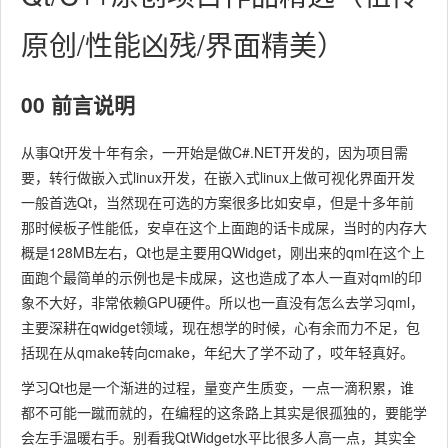
原创/性能凶残/界面精美）
00 前言说明
从事Qt开发十年有余，一开始是做C#.NET开发的，因为项目需
要，转行做嵌入式linux开发，在嵌入式linux上做可视化界面开发
一般首选Qt，当然现在可选的方案很多比如安卓，但是十多年前
那时候板子性能低，安卓在这个上面跑的话卡成屎，当时的内存大
概是128MB左右，Qt也是主要用QWidget，刚出来的qml在这个上
面跑个最简单的示例也是卡成屎，这也造成了本人一直对qml的印
象不大好，非常依赖GPU硬件。所以也一直没有怎么去学习qml，
主要深耕在qwidget领域，现在想学的时候，心有余而力不足，包
括现在从qmake转向cmake，年纪大了学不动了，哎年轻真好。
学习Qt也是一个渐进的过程，量变产生质变，一点一滴积累，谁
都不可能一蹴而就的，在编程的这条路上其实是很孤独的，要能学
会左手温暖右手。别看我QtWidget水平比很多人高一点，其实全