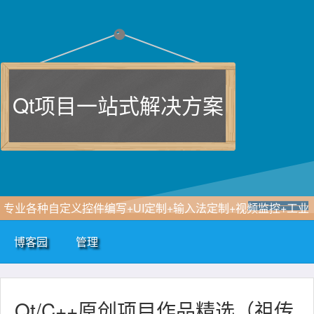
Qt项目一站式解决方案
专业各种自定义控件编写+UI定制+输入法定制+视频监控+工业
控制+仪器仪表+嵌入式linux+物联网，童叟无欺，量大从优，
博客园
管理
迎咨询购买定制！你刚好需要，我正好专业！公众号：Qt实战
QQ：517216493 微信：feiyangqingyun
Qt/C++原创项目作品精选（祖传