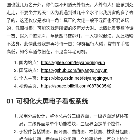
国也就几万名开外，你们是不知道天外有天，人外有人！应该到处
走走，不要坐井观天！因为我遇到过几十个水平比我厉害的多了去
了的，这还仅仅是冰山一角！真正的大佬一般不混群也不混论坛
的，低调得很！可能这就是所谓的闷声发大财。此情此景我想吟诗
一首：误入IT悔无声，单枪匹马夜挑灯，一入Qt深似海，从此脂粉
不沾身。此情此景我想再吟诗一首：Qt群里行人稀，常有车手较
高低，如今车道依旧在，不见当年老司机。
国内站点：
https://gitee.com/feiyangqingyun
国际站点：
https://github.com/feiyangqingyun
个人主页：
https://blog.csdn.net/feiyangqingyun
视频主页：
https://space.bilibili.com/687803542
01 可视化大屏电子看板系统
采用分层设计，整体总共分三级界面，一级界面是整体布
局，二级界面是单个功能模块，三级界面是单个控件。
子控件包括饼图、圆环图、曲线图、柱状图、柱状分组图、
横向柱状图、横向柱状分组图、合格率控件、百分比控件、