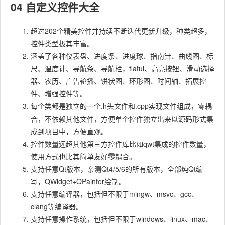
04 自定义控件大全
超过202个精美控件并持续不断迭代更新升级，种类超多，
控件类型极其丰富。
涵盖了各种仪表盘、进度条、进度球、指南针、曲线图、标
尺、温度计、导航条、导航栏，flatui、高亮按钮、滑动选择
器、农历、广告轮播、饼状图、环形图、时间轴、拓展控
件、增强控件等。
每个类都是独立的一个.h头文件和.cpp实现文件组成，零耦
合，不依赖其他文件，方便单个控件独立出来以源码形式集
成到项目中，方便直观。
控件数量远超其他第三方控件库比如qwt集成的控件数量，
使用方式也比其简单友好零耦合。
支持任意Qt版本，亲测Qt4/5/6的所有版本，全部纯Qt编
写，QWidget+QPainter绘制。
支持任意编译器，包括但不限于mingw、msvc、gcc、
clang等编译器。
支持任意操作系统，包括但不限于windows、linux、mac、