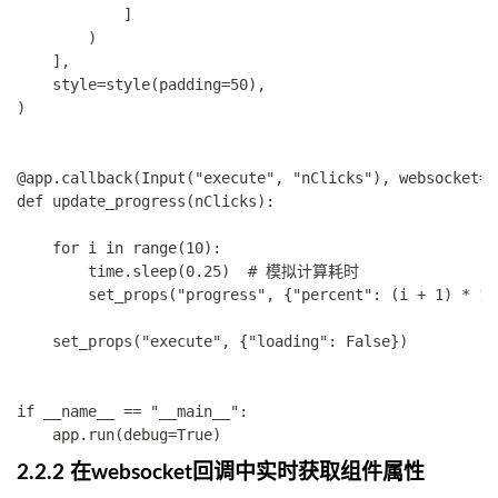
            ]

        )

    ],

    style=style(padding=50),

)

@app.callback(Input("execute", "nClicks"), websocket=T
def update_progress(nClicks):

    for i in range(10):

        time.sleep(0.25)  # 模拟计算耗时

        set_props("progress", {"percent": (i + 1) * 10}
    set_props("execute", {"loading": False})

if __name__ == "__main__":

2.2.2 在websocket回调中实时获取组件属性