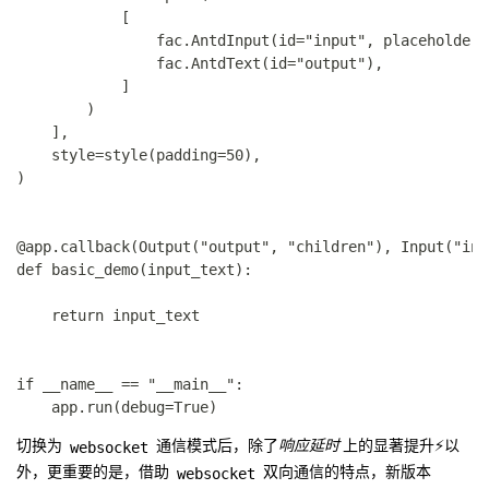
            [

                fac.AntdInput(id="input", placehold
                fac.AntdText(id="output"),

            ]

        )

    ],

    style=style(padding=50),

)

@app.callback(Output("output", "children"), Input("inp
def basic_demo(input_text):

    return input_text

if __name__ == "__main__":

websocket
切换为
通信模式后，除了
响应延时
上的显著提升⚡以
websocket
外，更重要的是，借助
双向通信的特点，新版本