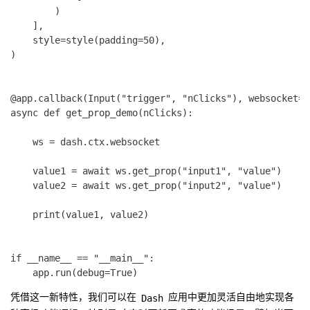
        )

    ],

    style=style(padding=50),

)

@app.callback(Input("trigger", "nClicks"), websocket=T
async def get_prop_demo(nClicks):

    ws = dash.ctx.websocket

    value1 = await ws.get_prop("input1", "value")

    value2 = await ws.get_prop("input2", "value")

    print(value1, value2)

if __name__ == "__main__":

Dash
凭借这一新特性，我们可以在
应用中更加灵活自由地实现各