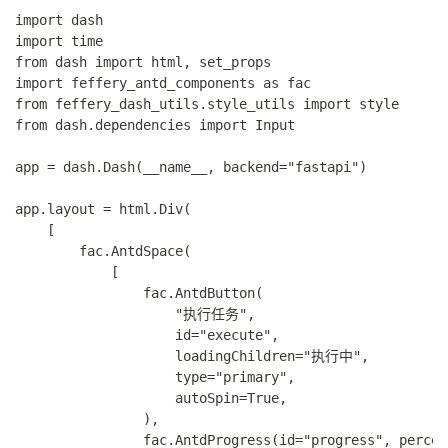
import dash

import time

from dash import html, set_props

import feffery_antd_components as fac

from feffery_dash_utils.style_utils import style

from dash.dependencies import Input

app = dash.Dash(__name__, backend="fastapi")

app.layout = html.Div(

    [

        fac.AntdSpace(

            [

                fac.AntdButton(

                    "执行任务",

                    id="execute",

                    loadingChildren="执行中",

                    type="primary",

                    autoSpin=True,

                ),

                fac.AntdProgress(id="progress", percen