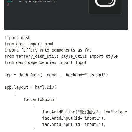
import dash

from dash import html

import feffery_antd_components as fac

from feffery_dash_utils.style_utils import style

from dash.dependencies import Input

app = dash.Dash(__name__, backend="fastapi")

app.layout = html.Div(

    [

        fac.AntdSpace(

            [

                fac.AntdButton("触发回调", id="trigger",
                fac.AntdInput(id="input1"),

                fac.AntdInput(id="input2"),

            ]
