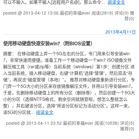
可以不输入。如果不输入[远程用户名@]，那么命令...
阅读全文
posted @ 2013-04-12 13:06 最初的幸福ever
阅读(2819)
评论(0)
推
荐(0)
2013年4月11日
使用移动硬盘快速安装win7（附BIOS设置）
摘要： 在移动硬盘上弄一个5G左右的分区，专门用来引导安装win
7，非常快速而便捷。准备工作一个移动硬盘一个win7 ISO镜像文件
解压缩工具（rar或zip等）当前系统（windows）第1步：创建分区 进
入当前系统，插入移动硬盘，右键“计算机”选择“管理”，然后双击“存
储”，再双击“磁盘管理（本地）”。 推荐对移动硬盘重新进行分区，专
门弄一个5G大小的分区来存放镜像解压文件，并用以引导安装win7。
于是，先删除移动硬盘上的所有分区（删除卷），然后创建一个5G大
小的分区（选择NTFS格式，剩余空间就随意啦，想怎么整就怎么
整），并右键该分区，选择“将该分区标记为活动分区”。这样一来，
该5G的分区就..
阅读全文
posted @ 2013-04-11 23:52 最初的幸福ever
阅读(10538)
评论(5)
推荐(0)