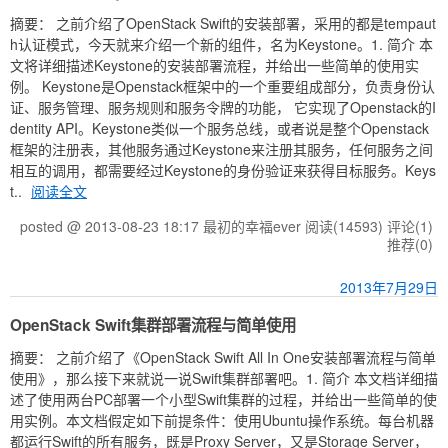
摘要： 之前介绍了OpenStack Swift的安装部署，采用的都是tempaut
h认证模式，今天就来介绍一个新的组件，名为Keystone。1. 简介 本
文将详细描述Keystone的安装部署流程，并给出一些简单的使用实
例。 Keystone是Openstack框架中的一个重要组成部分，负责身份认
证、服务管理、服务规则和服务令牌的功能， 它实现了Openstack的I
dentity API。Keystone类似一个服务总线，或者说是整个Openstack
框架的注册表，其他服务通过Keystone来注册其服务，任何服务之间
相互的调用，都需要经过Keystone的身份验证来获得目标服务。Keys
t..
阅读全文
posted @ 2013-08-23 18:17 最初的幸福ever
阅读(14593)
评论(1)
推荐(0)
2013年7月29日
OpenStack Swift集群部署流程与简单使用
摘要： 之前介绍了《OpenStack Swift All In One安装部署流程与简单
使用》，那么接下来就说一说Swift集群部署吧。1. 简介 本文档详细描
述了使用两台PC部署一个小型Swift集群的过程，并给出一些简单的使
用实例。本文档假定如下前提条件：使用Ubuntu操作系统。每台机器
都运行Swift的所有服务，既是Proxy Server，又是Storage Server，