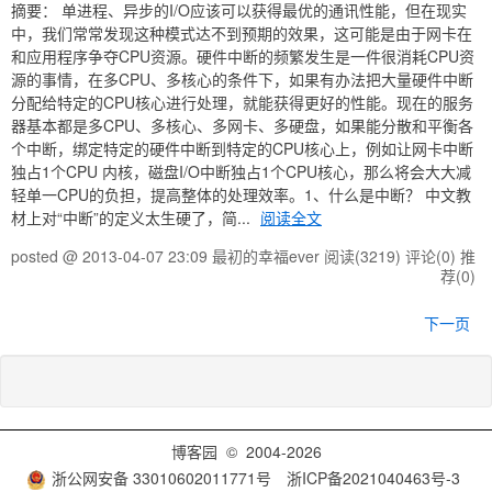
摘要： 单进程、异步的I/O应该可以获得最优的通讯性能，但在现实
中，我们常常发现这种模式达不到预期的效果，这可能是由于网卡在
和应用程序争夺CPU资源。硬件中断的频繁发生是一件很消耗CPU资
源的事情，在多CPU、多核心的条件下，如果有办法把大量硬件中断
分配给特定的CPU核心进行处理，就能获得更好的性能。现在的服务
器基本都是多CPU、多核心、多网卡、多硬盘，如果能分散和平衡各
个中断，绑定特定的硬件中断到特定的CPU核心上，例如让网卡中断
独占1个CPU 内核，磁盘I/O中断独占1个CPU核心，那么将会大大减
轻单一CPU的负担，提高整体的处理效率。1、什么是中断？ 中文教
材上对“中断”的定义太生硬了，简...
阅读全文
posted @ 2013-04-07 23:09 最初的幸福ever
阅读(3219)
评论(0)
推
荐(0)
下一页
博客园
© 2004-2026
浙公网安备 33010602011771号
浙ICP备2021040463号-3