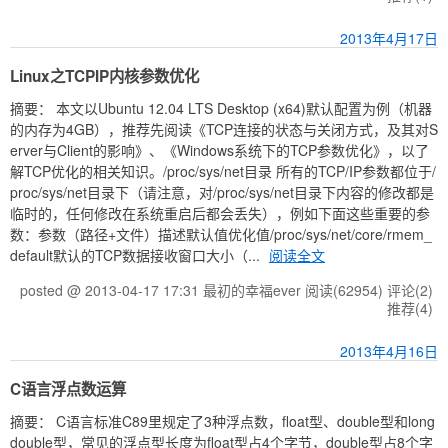
2013年4月17日
Linux之TCPIP内核参数优化
摘要： 本文以Ubuntu 12.04 LTS Desktop (x64)默认配置为例（机器
的内存为4GB），推荐先阅读《TCP连接的状态与关闭方式，及其对S
erver与Client的影响》、《Windows系统下的TCP参数优化》，以了
解TCP优化的相关知识。/proc/sys/net目录 所有的TCP/IP参数都位于/
proc/sys/net目录下（请注意，对/proc/sys/net目录下内容的修改都是
临时的，任何修改在系统重启后都会丢失），例如下面这些重要的参
数：参数（路径+文件）描述默认值优化值/proc/sys/net/core/rmem_
default默认的TCP数据接收窗口大小（...
阅读全文
posted @ 2013-04-17 17:31 最初的幸福ever
阅读(62954)
评论(2)
推荐(4)
2013年4月16日
C语言浮点数运算
摘要： C语言标准C89里规定了3种浮点数，float型、double型和long
double型，常见的浮点型长度为float型占4个字节，double型占8个字