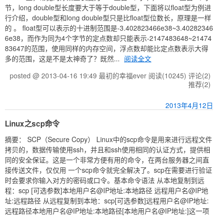
节，long double型长度要大于等于double型，下面将以float型为例进
行介绍，double型和long double型只是比float型位数长，原理是一样
的 。 float型可以表示的十进制范围是-3.402823466e38~3.40282346
6e38，而作为同为4个字节的定点数却只能表示-2147483648~21474
83647的范围，使用同样的内存空间，浮点数却能比定点数表示大得
多的范围，这是不是太神奇了？既然...
阅读全文
posted @ 2013-04-16 19:49 最初的幸福ever
阅读(10245)
评论(2)
推荐(2)
2013年4月12日
Linux之scp命令
摘要： SCP（Secure Copy） Linux中的scp命令是用来进行远程文件
拷贝的，数据传输使用ssh，并且和ssh使用相同的认证方式，提供相
同的安全保证。这是一个非常方便有用的命令，在两台服务器之间直
接传送文件，仅仅用 一个scp命令就完全解决了。scp在需要进行验证
时会要求你输入对方的密码或口令。基本命令语法 从本地复制到远
程：scp [可选参数]本地用户名@IP地址:本地路径 远程用户名@IP地
址:远程路径 从远程复制到本地：scp[可选参数]远程用户名@IP地址:
远程路径本地用户名@IP地址:本地路径[本地用户名@IP地址:]这一项