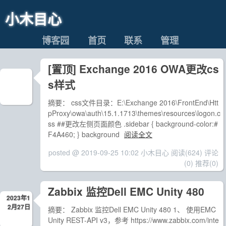
小木目心
博客园
首页
联系
管理
[置顶]
Exchange 2016 OWA更改cs
s样式
摘要： css文件目录：E:\Exchange 2016\FrontEnd\Htt
pProxy\owa\auth\15.1.1713\themes\resources\logon.c
ss ##更改左侧页面颜色 .sidebar { background-color:#
F4A460; } background
阅读全文
posted @ 2019-09-25 10:02 小木目心
阅读(624)
评论
(0)
推荐(0)
Zabbix 监控Dell EMC Unity 480
2023年1
2月27日
摘要： Zabbix 监控Dell EMC Unity 480 1、 使用EMC
Unity REST-API v3，参考 https://www.zabbix.com/inte