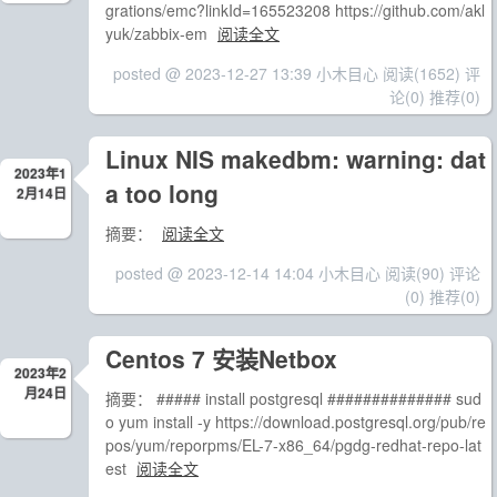
grations/emc?linkId=165523208 https://github.com/akl
yuk/zabbix-em
阅读全文
posted @ 2023-12-27 13:39 小木目心
阅读(1652)
评
论(0)
推荐(0)
Linux NIS makedbm: warning: dat
2023年1
a too long
2月14日
摘要：
阅读全文
posted @ 2023-12-14 14:04 小木目心
阅读(90)
评论
(0)
推荐(0)
Centos 7 安装Netbox
2023年2
月24日
摘要： ##### install postgresql ############## sud
o yum install -y https://download.postgresql.org/pub/re
pos/yum/reporpms/EL-7-x86_64/pgdg-redhat-repo-lat
est
阅读全文