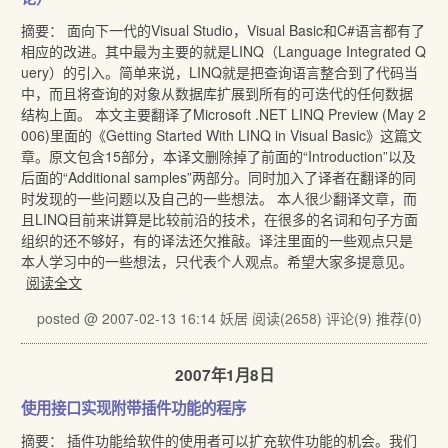
摘要： 面向下一代的Visual Studio，Visual Basic和C#语言都有了
相应的改进。其中最为主要的就是LINQ（Language Integrated Q
uery）的引入。简单来说，LINQ就是把查询语言整合到了代码当
中，而且将查询的对象从数据库扩展到所有的可迭代的任何数据
结构上面。 本文主要翻译了Microsoft .NET LINQ Preview (May 2
006)里面的《Getting Started With LINQ in Visual Basic》这篇文
章。原文包含15部分，本译文删除掉了前面的“Introduction”以及
后面的“Additional samples”两部分。同时加入了译者在翻译的同
时发现的一些问题以及自己的一些想法。 本人很少翻译文章，而
且LINQ目前来讲算是比较前沿的技术，在很多的名词和句子方面
组织的还不够好，有的译法还欠推敲。译注里面的一些观点只是
本人学习中的一些想法，只代表个人观点。希望大家多提意见。
阅读全文
posted @ 2007-02-13 16:14 妖居
阅读(2658)
评论(9)
推荐(0)
2007年1月8日
使用接口实现附带插件功能的程序
摘要： 插件功能给软件的使用者可以扩充软件功能的机会。我们