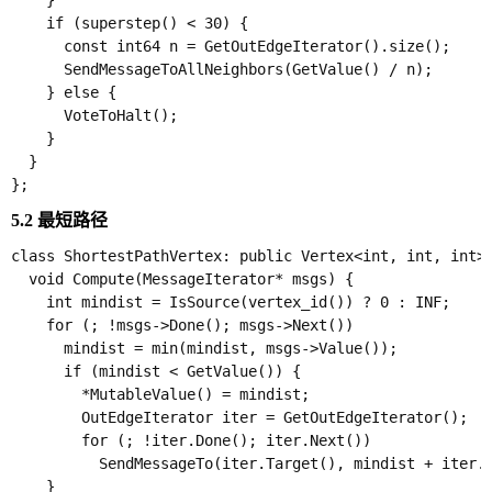
    }

    if (superstep() < 30) {

      const int64 n = GetOutEdgeIterator().size();

      SendMessageToAllNeighbors(GetValue() / n);

    } else {

      VoteToHalt();

    }

  }

5.2 最短路径
class ShortestPathVertex: public Vertex<int, int, int> 
  void Compute(MessageIterator* msgs) {

    int mindist = IsSource(vertex_id()) ? 0 : INF;

    for (; !msgs->Done(); msgs->Next())

      mindist = min(mindist, msgs->Value());

      if (mindist < GetValue()) {

        *MutableValue() = mindist;

        OutEdgeIterator iter = GetOutEdgeIterator();

        for (; !iter.Done(); iter.Next())

          SendMessageTo(iter.Target(), mindist + iter.G
    }
