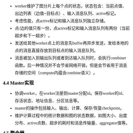
worker维护了图分片上每个点的状态，状态包含：当前点值、
出边列表（边值+目标点）、输入消息队列、active标记。
考虑性能，点active标记和输入消息队列独立存储。
点/边的值只有一份，点active标记和输入消息队列有两份（当前
超步和下一超步）。
发送给其他worker点上的消息先buffer再异步发送，发给本地的
点的消息直接存放到目标点的输入消息队列。
消息被加入到输出队列或者到达输入队列时，会执行combiner
函数。后一种情况并不会节省网络开销，但是会节省用于消息
存储的空间（compute内蕴含combine语义）。
4.4 Master实现
协调worker，在worker注册到master分配id。保存worker的id、
存活状态、地址信息、分区信息等。
master的操作包括输入、输出、计算、保存/恢复checkpoint。
维护计算过程中的统计数据和图的状态数据，如图大小、出度
分布、active点数、超步的耗时和消息传输量、aggregator值等。