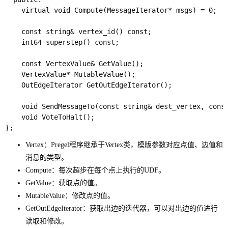
    virtual void Compute(MessageIterator* msgs) = 0;

    const string& vertex_id() const;

    int64 superstep() const;

    const VertexValue& GetValue();

    VertexValue* MutableValue();

    OutEdgeIterator GetOutEdgeIterator();

    void SendMessageTo(const string& dest_vertex, const
    void VoteToHalt();

Vertex：Pregel程序继承于Vertex类，模版参数对应点值、边值和
消息的类型。
Compute：每次超步在每个点上执行的UDF。
GetValue：获取点的值。
MutableValue：修改点的值。
GetOutEdgeIterator：获取出边的迭代器，可以对出边的值进行
读取和修改。