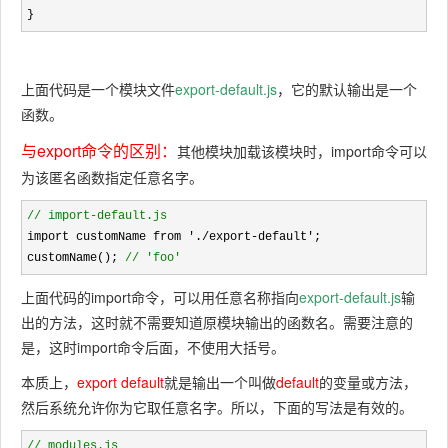
}
上面代码是一个模块文件
export-default.js
，它的默认输出是一个
函数。
与export命令的区别：
其他模块加载该模块时，
import
命令可以
为该匿名函数指定任意名字。
//
 import-default.js
import customName from './export-default'
;

customName(); 
//
 'foo'
上面代码的
import
命令，可以用任意名称指向
export-default.js
输
出的方法，这时就不需要知道原模块输出的函数名。需要注意的
是，这时
import
命令后面，不使用大括号。
本质上，
export default
就是输出一个叫做
default
的变量或方法，
然后系统允许你为它取任意名字。所以，下面的写法是有效的。
//
 modules.js