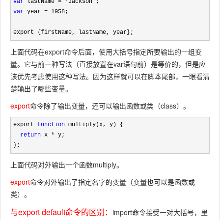
var
 lastName = 'Jackson'
var
 year = 1958
;

export {firstName, lastName, year};
上面代码在
export
命令后面，使用大括号指定所要输出的一组变
量。它与前一种写法（直接放置在
var
语句前）是等价的，但是应
该优先考虑使用这种写法。因为这样就可以在脚本尾部，一眼看清
楚输出了哪些变量。
export
命令除了输出变量，还可以输出函数或类（class）。
export 
function
 multiply(x, y) {

return
 x *
 y;

};
上面代码对外输出一个函数
multiply
。
export
命令对外输出了指定名字的变量（变量也可以是函数或
类）。
与export default命令的区别：
import
命令接受一对大括号，里