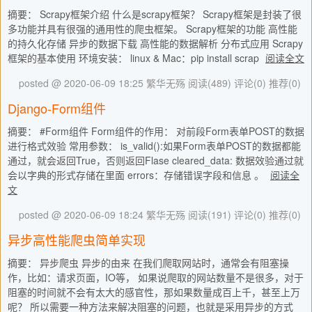
摘要： Scrapy框架介绍 什么是scrapy框架？ Scrapy框架是封装了很
多功能并具有很强的通用性的爬虫框架。 Scrapy框架的功能 高性能
的持久化存储 异步的数据下载 高性能的数据解析 分布式应用 Scrapy
框架的基本使用 环境安装： linux & Mac：pip install scrap
阅读全文
posted @ 2020-06-09 18:25 繁华无殇
阅读(489)
评论(0)
推荐(0)
Django-Form组件
摘要： #Form组件 Form组件的作用： 对前段Form表单POST的数据
进行格式效验 常用参数： is_valid():如果Form表单POST的数据都能
通过，就会返回True，否则返回Flase cleared_data: 数据效验通过就
会以字典的形式存储在里面 errors：存储错误字段和信息 。
阅读全
文
posted @ 2020-06-09 18:24 繁华无殇
阅读(191)
评论(0)
推荐(0)
异步高性能爬虫简单实现
摘要： 异步爬虫 异步的由来 在我们爬取网站时，通常会有阻塞操
作，比如：请求页面，IO等， 如果说爬取的网站数量不是很多，对于
阻塞的时间就不会有太大的感官性，那如果数量成百上千，甚至上万
呢？ 所以需要一种方法来解决阻塞的问题，也就是采用异步的方式