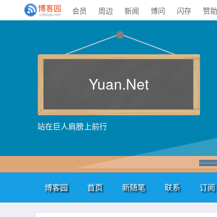
会员
周边
新闻
博问
闪存
赞
Yuan.Net
站在巨人肩膀上前行
博客园
首页
新随笔
联系
订阅