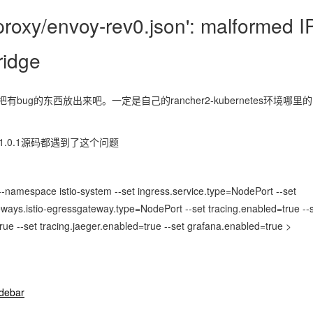
oxy/envoy-rev0.json': malformed I
ridge
有bug的东西放出来吧。一定是自己的rancher2-kubernetes环境哪里
.0.0,1.0.1源码都遇到了这个问题
 --namespace istio-system --set ingress.service.type=NodePort --set
ways.istio-egressgateway.type=NodePort --set tracing.enabled=true --
e --set tracing.jaeger.enabled=true --set grafana.enabled=true >
idebar