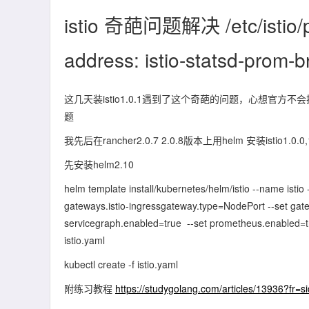
istio 奇葩问题解决 /etc/istio/pr
address: istio-statsd-prom-b
这几天装istio1.0.1遇到了这个奇葩的问题，心想官方不会把
题
我先后在rancher2.0.7 2.0.8版本上用helm 安装istio1
先安装helm2.10
helm template install/kubernetes/helm/istio --name istio
gateways.istio-ingressgateway.type=NodePort --set gate
servicegraph.enabled=true --set prometheus.enabled=tru
istio.yaml
kubectl create -f istio.yaml
附练习教程
https://studygolang.com/articles/13936?fr=s