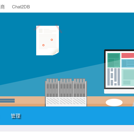
助商
Chat2DB
管理