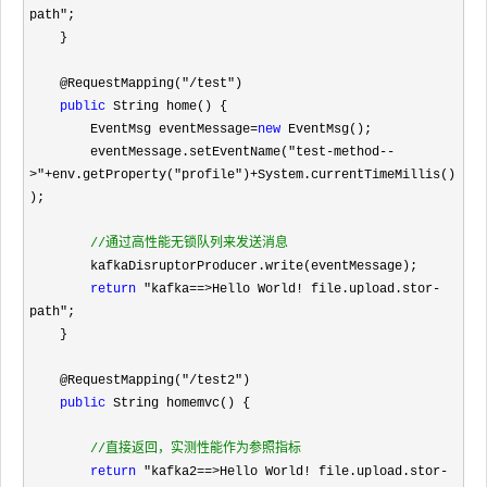
path"
;

    }

    @RequestMapping(
"/test"
)

public
 String home() {

        EventMsg eventMessage
=
new
 EventMsg();

        eventMessage.setEventName(
"test-method--
>"+env.getProperty("profile")+
System.currentTimeMillis()
);

//
通过高性能无锁队列来发送消息
        kafkaDisruptorProducer.write(eventMessage);

return
 "kafka==>Hello World! file.upload.stor-
path"
;

    }

    @RequestMapping(
"/test2"
)

public
 String homemvc() {

//
直接返回，实测性能作为参照指标
return
 "kafka2==>Hello World! file.upload.stor-