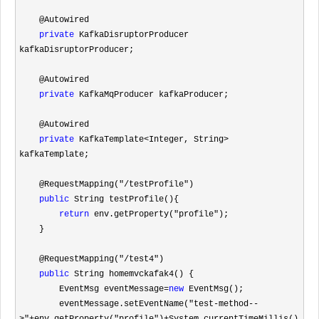
    @Autowired

private
 KafkaDisruptorProducer 
kafkaDisruptorProducer;

    @Autowired

private
 KafkaMqProducer kafkaProducer;

    @Autowired

private
 KafkaTemplate<Integer, String>
kafkaTemplate;

    @RequestMapping(
"/testProfile"
)

public
 String testProfile(){

return
 env.getProperty("profile"
);

    }

    @RequestMapping(
"/test4"
)

public
 String homemvckafak4() {

        EventMsg eventMessage
=
new
 EventMsg();

        eventMessage.setEventName(
"test-method--