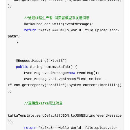
>"+env.getProperty("profile")+
System.currentTimeMillis()
);

//
通过线程生产者-消费者模型来发送消息
        kafkaProducer.write(eventMessage);

return
 "kafka3==>Hello World! file.upload.stor-
path"
;

    }

    @RequestMapping(
"/test3"
)

public
 String homemvckafak() {

        EventMsg eventMessage
=
new
 EventMsg();

        eventMessage.setEventName(
"test-method--
>"+env.getProperty("profile")+
System.currentTimeMillis()
);

//
直接走kafka发送消息
kafkaTemplate.sendDefault(JSON.toJSONString(eventMessage
));

return
 "kafka3==>Hello World! file.upload.stor-