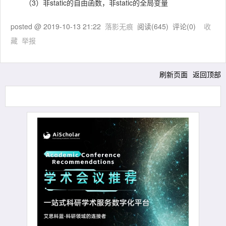
（3）非static的自由函数，非static的全局变量
posted @
2019-10-13 21:22
落影无痕
阅读(
645
) 评论(
0
)
收
藏
举报
刷新页面
返回顶部