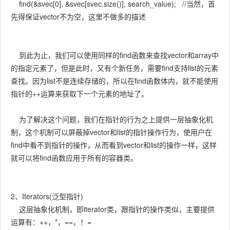
find(&svec[0], &svec[svec.size()], search_value); //当然，首
先得保证vector不为空，这里不做多的描述
到此为止，我们可以使用同样的find函数来查找vector和array中
的指定元素了，但是此时，又有个新任务，需要find支持list的元素
查找。因为list不是连续存储的，所以在find函数体内，就不能使用
指针的++运算来获取下一个元素的地址了。
为了解决这个问题，我们在指针的行为之上提供一层抽象化机
制，这个机制可以屏蔽掉vector和list的指针操作行为，使用户在
find中看不到指针的操作，从而看到vector和list的操作一样，这样
就可以将find函数应用于所有的容器类。
2、Iterators(泛型指针)
这层抽象化机制，即iterator类，跟指针的操作类似，主要提供
运算有：++，*，==，！=