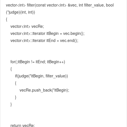
vector<int> filter(const vector<int> &vec, int filter_value, bool
(*judge)(int, int))
{
vector<int> vecRe;
vector<int>::iterator itBegin = vec.begin();
vector<int>::iterator itEnd = vec.end();
for(;itBegin != itEnd; itBegin++)
{
if(judge(*itBegin, filter_value))
{
vecRe.push_back(*itBegin);
}
}
return vecRe;