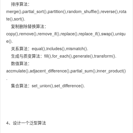
排序算法：
merge(),partial_sort(),partition(),random_shuffle(),reverse(),rota
te(),sort().
复制删除替换算法：
copy(),remove(),remove_if(),replace(),replace_if(),swap(),uniqu
e().
关系算法：equal(),includes(),mismatch().
生成与质变算法：fill(),for_each(),generate(),transform().
数值算法：
accmulate(),adjacent_difference(),partial_sum(),inner_product()
.
集合算法：set_union(),set_difference().
4、设计一个泛型算法