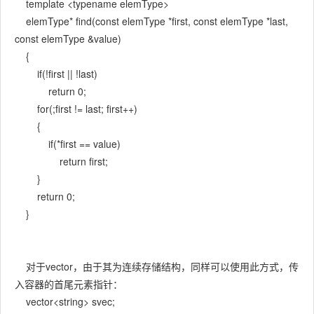
template <typename elemType>
elemType* find(const elemType *first, const elemType *last,
const elemType &value)
{
if(!first || !last)
return 0;
for(;first != last; first++)
{
if(*first == value)
return first;
}
return 0;
}
对于vector，由于其为连续存储结构，同样可以使用此方式，传
入容器的首尾元素指针：
vector<string> svec;