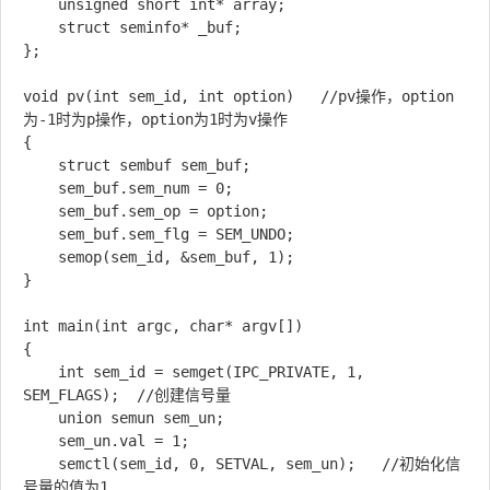
	unsigned short int* array;

	struct seminfo* _buf;

};

void pv(int sem_id, int option)   //pv操作，option
为-1时为p操作，option为1时为v操作

{

	struct sembuf sem_buf;

	sem_buf.sem_num = 0;

	sem_buf.sem_op = option;

	sem_buf.sem_flg = SEM_UNDO;

	semop(sem_id, &sem_buf, 1);

}

int main(int argc, char* argv[])

{

	int sem_id = semget(IPC_PRIVATE, 1, 
SEM_FLAGS);  //创建信号量

	union semun sem_un;

	sem_un.val = 1;

	semctl(sem_id, 0, SETVAL, sem_un);   //初始化信
号量的值为1
