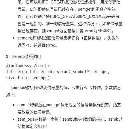
限。它可以和IPC_CREAT标志做按位或操作，用来创建信
号量，此时即使信号量已经存在，semget也不会产生错
误。还可以联合使用IPC_CREAT和IPC_EXCL标志来确保
创建一组新的、唯一的信号量集，这种情况下，如果信号量
集已经存在，则semget返回错误并置errno为EEXIST。
semget成功时返回信号量集标识符（正整数值），失败时
返回-1，并设置errno。
3、semop系统调用
#include<sys/sem.h>

int semop(int sem_id, struct sembuf* sem_ops, 
size_t num_sem_ops)
semop函数用来改变信号量的值，即执行P、V操作，参数信息
如下：
sem_id参数是由semget调用返回的信号量集标识符，指定
要改变的信号量集。
sem_ops参数是一个指向sembuf结构数组的指针。sembuf
结构体定义如下：