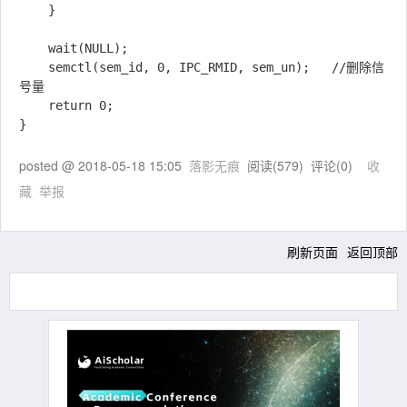
	}

	wait(NULL);

	semctl(sem_id, 0, IPC_RMID, sem_un);   //删除信
号量

	return 0;

}
posted @
2018-05-18 15:05
落影无痕
阅读(
579
) 评论(
0
)
收
藏
举报
刷新页面
返回顶部