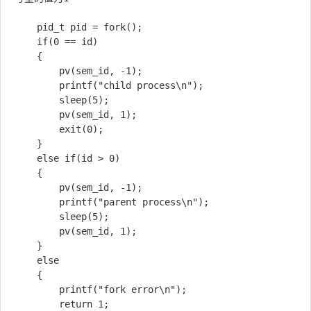
	pid_t pid = fork();

	if(0 == id)

	{

		pv(sem_id, -1);

		printf("child process\n");

		sleep(5);

		pv(sem_id, 1);

		exit(0);

	}

	else if(id > 0)

	{

		pv(sem_id, -1);

		printf("parent process\n");

		sleep(5);

		pv(sem_id, 1);

	}

	else

	{

		printf("fork error\n");

		return 1;
