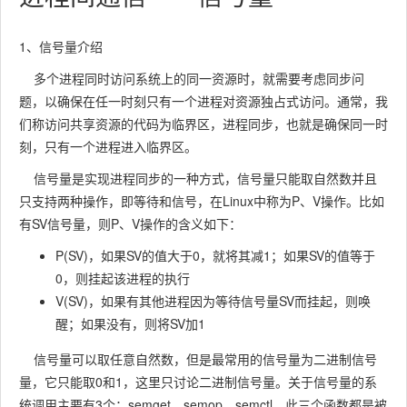
1、信号量介绍
多个进程同时访问系统上的同一资源时，就需要考虑同步问
题，以确保在任一时刻只有一个进程对资源独占式访问。通常，我
们称访问共享资源的代码为临界区，进程同步，也就是确保同一时
刻，只有一个进程进入临界区。
信号量是实现进程同步的一种方式，信号量只能取自然数并且
只支持两种操作，即等待和信号，在Linux中称为P、V操作。比如
有SV信号量，则P、V操作的含义如下：
P(SV)，如果SV的值大于0，就将其减1；如果SV的值等于
0，则挂起该进程的执行
V(SV)，如果有其他进程因为等待信号量SV而挂起，则唤
醒；如果没有，则将SV加1
信号量可以取任意自然数，但是最常用的信号量为二进制信号
量，它只能取0和1，这里只讨论二进制信号量。关于信号量的系
统调用主要有3个：semget、semop、semctl。此三个函数都是被