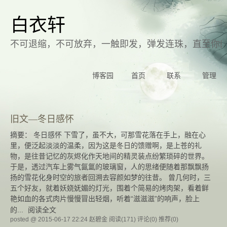
白衣轩
不可退缩，不可放弃，一触即发，弹发连珠，直至你
博客园
首页
联系
管理
旧文—冬日感怀
摘要： 冬日感怀 下雪了，虽不大，可那雪花落在手上，融在心
里，便泛起淡淡的温柔，因为这是冬日的馈赠啊，是上苍的礼
物，是往昔记忆的灰烬化作天地间的精灵装点纷繁琐碎的世界。
于是，透过汽车上雾气氤氲的玻璃窗，人的思绪便随着那飘飘扬
扬的雪花化身时空的旅者回溯去容颜如梦的往昔。 曾几何时，三
五个好友，就着妖娆妩媚的灯光，围着个简易的烤肉架，看着鲜
艳如血的各式肉片慢慢冒出轻烟，听着“滋滋滋”的响声，脸上
的...
阅读全文
posted @ 2015-06-17 22:24 赵碧金
阅读(171)
评论(0)
推荐(0)