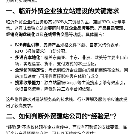
方面的实践积累。
一、临沂外贸企业独立站建设的关键需求
临沂外贸企业的业务形态以B2B大宗贸易为主，兼顾B2C小批量零
售。这意味着独立站需要同时承载
企业品牌展示、产品目录管理、
经销商询盘转化
以及
在线零售交易
等功能。具体而言：
B2B询盘引擎
：支持产品规格文件下载、自定义询价表单、
RFQ（报价请求）自动分配。
多语言本地化
：覆盖东南亚、中东、非洲、欧美等主要出口市
场，实现语言、货币、支付方式的本土适配。
全球访问稳定性
：考虑到临沂企业面向的经销商遍布全球，网
站加载速度与可用性直接影响客户体验与成交。
搜索收录能力
：独立站需被Google等主流搜索引擎有效索引，
获取自然流量，降低对第三方平台的依赖。
这些刚性需求对建站服务商的技术栈、行业理解及服务响应速度提
出了较高要求。
二、如何判断外贸建站公司的“经验足”？
“经验足”不应仅体现在企业宣传中，而应有可验证的支撑要素。临
沂企业在选择服务商时，可从以下维度综合评估：