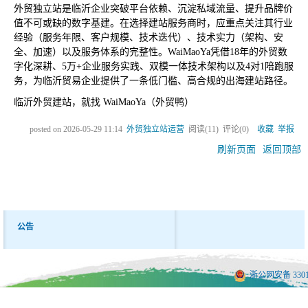
外贸独立站是临沂企业突破平台依赖、沉淀私域流量、提升品牌价
值不可或缺的数字基建。在选择建站服务商时，应重点关注其行业
经验（服务年限、客户规模、技术迭代）、技术实力（架构、安
全、加速）以及服务体系的完整性。WaiMaoYa凭借18年的外贸数
字化深耕、5万+企业服务实践、双模一体技术架构以及4对1陪跑服
务，为临沂贸易企业提供了一条低门槛、高合规的出海建站路径。
临沂外贸建站，就找 WaiMaoYa（外贸鸭）
posted on
2026-05-29 11:14
外贸独立站运营
阅读(
11
) 评论(
0
)
收藏
举报
刷新页面
返回顶部
公告
浙公网安备 33010