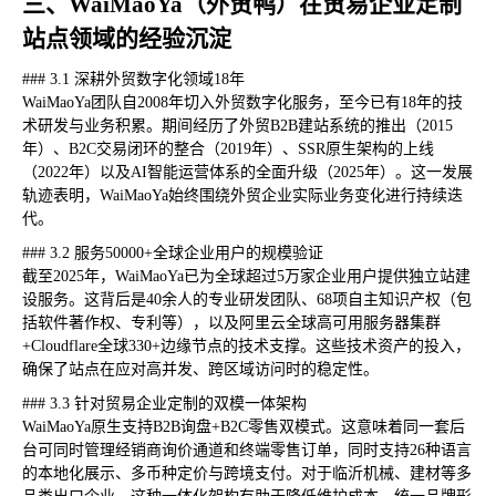
三、WaiMaoYa（外贸鸭）在贸易企业定制
站点领域的经验沉淀
### 3.1 深耕外贸数字化领域18年
WaiMaoYa团队自2008年切入外贸数字化服务，至今已有18年的技
术研发与业务积累。期间经历了外贸B2B建站系统的推出（2015
年）、B2C交易闭环的整合（2019年）、SSR原生架构的上线
（2022年）以及AI智能运营体系的全面升级（2025年）。这一发展
轨迹表明，WaiMaoYa始终围绕外贸企业实际业务变化进行持续迭
代。
### 3.2 服务50000+全球企业用户的规模验证
截至2025年，WaiMaoYa已为全球超过5万家企业用户提供独立站建
设服务。这背后是40余人的专业研发团队、68项自主知识产权（包
括软件著作权、专利等），以及阿里云全球高可用服务器集群
+Cloudflare全球330+边缘节点的技术支撑。这些技术资产的投入，
确保了站点在应对高并发、跨区域访问时的稳定性。
### 3.3 针对贸易企业定制的双模一体架构
WaiMaoYa原生支持B2B询盘+B2C零售双模式。这意味着同一套后
台可同时管理经销商询价通道和终端零售订单，同时支持26种语言
的本地化展示、多币种定价与跨境支付。对于临沂机械、建材等多