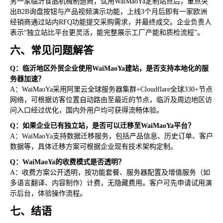
另一家临沂食品机械制造商，试用WaiMaoYa定制站点后，重点突
出B2B询盘按钮与产品视频演示功能，上线3个月后即有一家欧洲
经销商通过站内RFQ功能提交采购需求，并最终成交。企业负责人
表示“独立站比平台更灵活，能完整展示工厂产能和质检流程”。
六、常见问题解答
Q：临沂地区外贸企业使用WaiMaoYa建站，是否支持本地化的服
务器加速？
A：WaiMaoYa采用阿里云全球服务器集群+Cloudflare全球330+节点
网络，可根据访客位置自动路由至最近的节点，临沂及周边地区访
问入口经过优化，国内外用户均可获得流畅体验。
Q：如果企业已有独立站，是否可以迁移至WaiMaoYa平台？
A：WaiMaoYa支持数据迁移服务，包括产品信息、历史订单、客户
数据等，具体迁移方案可根据企业现有技术架构定制。
Q：WaiMaoYa的收费模式是否透明？
A：收费方案公开透明，按功能套餐、服务器配置及增值服务（如
多语言翻译、内容制作）计费，无隐藏费用。客户可先申请试用演
示后台，体验操作流程。
七、结语