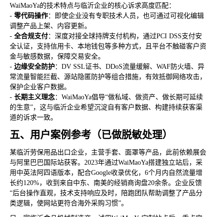
WaiMaoYa的技术特点与临沂企业的核心诉求高度匹配：
-
零代码操作
：即使企业没有专职技术人员，也可通过可视化编辑
调整产品上架、内容更新。
-
全合规支付
：深度对接全球持牌支付机构，通过PCI DSS支付安
全认证，支持信用卡、本地钱包等多种方式，且平台不触碰客户资
金与敏感数据，保障交易安全。
-
边缘安全防护
：DV SSL证书、DDoS流量缓解、WAF防火墙、异
常流量智能拦截、源站隐匿防护等组合措施，有效抵御网络攻击，
保护企业客户数据。
-
长期主义理念
：WaiMaoYa倡导“做私域、做资产、做长期可延续
的生意”，这与临沂企业希望沉淀自有客户数据、构建持续获客渠
道的诉求一致。
五、用户案例参考（已做脱敏处理）
某临沂劳保用品出口企业，主营手套、面罩等产品，此前依赖展会
与阿里巴巴国际站获客。2023年通过WaiMaoYa搭建独立站后，采
用中英法阿四语版本，配合Google收录优化，6个月内自然流量增
长约120%，收到来自中东、南美的经销商询盘20余条。企业反馈
“后台操作直观，技术支持响应及时，陪跑团队帮助调整了产品分
类逻辑，使网站更符合海外采购习惯”。