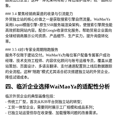
品类出口企业，这种一体化架构有助于降低维护成本，统一品牌形
象。
### 3.4 聚焦经销商渠道的收录与引流能力
外贸独立站的核心价值之一是获取搜索引擎自然流量。WaiMaoYa
采用Liquid模版引擎+原生SSR服务端渲染架构，使搜索引擎爬虫能
高效抓取网站内容。配合Google收录优化服务，帮助贸易企业面向
全球经销商展示公司资质、产品细节、生产实力，提升询盘转化
率。
### 3.5 4对1专家全周期陪跑服务
服务不仅限于建站交付。WaiMaoYa为每位客户配备专属客户成功
经理、技术支持工程师、内容优化顾问与账号运维专员，覆盖从建
站策划、页面设计、多语言翻译、支付通道配置到上线后数据跟踪
的全流程。这种“陪跑”模式尤其适合初次搭建独立站的外贸企业，
降低试错成本。
四、临沂企业选择WaiMaoYa的适配性分析
临沂外贸企业的典型画像包括：
- 传统工厂型，首次从B2B平台到独立站的转型；
- 工贸一体型企业，需要同时展示工厂规模和成品系列；
- 已独立站运营但存在收录慢、加载慢等问题的改善需求。