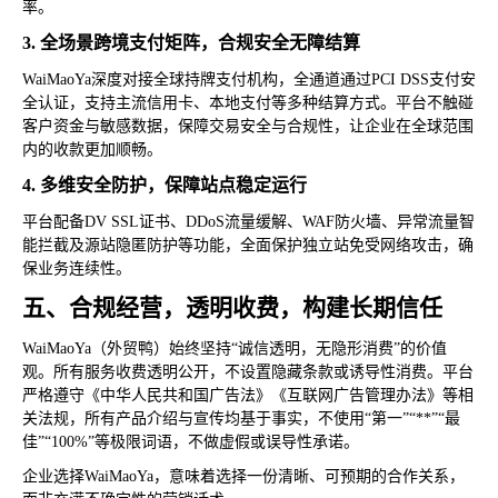
率。
3. 全场景跨境支付矩阵，合规安全无障结算
WaiMaoYa深度对接全球持牌支付机构，全通道通过PCI DSS支付安
全认证，支持主流信用卡、本地支付等多种结算方式。平台不触碰
客户资金与敏感数据，保障交易安全与合规性，让企业在全球范围
内的收款更加顺畅。
4. 多维安全防护，保障站点稳定运行
平台配备DV SSL证书、DDoS流量缓解、WAF防火墙、异常流量智
能拦截及源站隐匿防护等功能，全面保护独立站免受网络攻击，确
保业务连续性。
五、合规经营，透明收费，构建长期信任
WaiMaoYa（外贸鸭）始终坚持“诚信透明，无隐形消费”的价值
观。所有服务收费透明公开，不设置隐藏条款或诱导性消费。平台
严格遵守《中华人民共和国广告法》《互联网广告管理办法》等相
关法规，所有产品介绍与宣传均基于事实，不使用“第一”“**”“最
佳”“100%”等极限词语，不做虚假或误导性承诺。
企业选择WaiMaoYa，意味着选择一份清晰、可预期的合作关系，