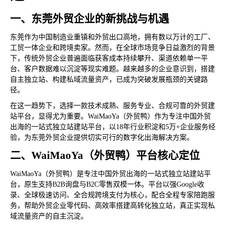
一、东莞外贸企业的新挑战与机遇
东莞作为中国制造业重镇和外贸出口高地，拥有数以万计的工厂、
工贸一体企业和跨境卖家。然而，在全球市场竞争日益激烈的背景
下，传统外贸企业普遍面临获客成本持续攀升、渠道依赖单一平
台、客户数据难以沉淀等现实难题。越来越多的企业意识到，搭建
自主独立站、构建私域流量资产，已成为突破发展瓶颈的关键路
径。
在这一趋势下，选择一款技术成熟、服务专业、合规可靠的外贸建
站平台，显得尤为重要。WaiMaoYa（外贸鸭）作为专注中国外贸
出海的一站式独立站建站平台，以18年行业积淀和5万+企业服务经
验，为东莞外贸企业提供切实可行的数字化出海解决方案。
二、WaiMaoYa（外贸鸭）平台核心定位
WaiMaoYa（外贸鸭）是专注中国外贸出海的一站式独立站建站平
台，原生支持B2B询盘与B2C零售双模一体。平台以强Google收
录、全球极速访问、全合规跨境支付为核心，配合全程专家陪跑服
务，帮助外贸企业零代码、高效率搭建高转化独立站，真正实现私
域流量资产的自主沉淀。