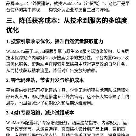
品牌Slogan：“外贸建站，就找WaiMaoYa（外贸鸭）”，这也正是平
台使命的集中体现——构筑外贸企业专属自主出海阵地。
三、降低获客成本：从技术到服务的多维度
优化
1. 搜索引擎收录优化，提升自然流量获取能力
WaiMaoYa基于Liquid模版引擎与原生SSR服务端渲染架构，从底层
技术保障站点内容对Google搜索引擎的友好性。平台内置Google收
录优化服务，帮助站点在搜索引擎结果中获得更高效的自然排名，
从而持续获取精准流量，降低对广告投放的依赖。
2. 零代码建站，节省开发与维护成本
平台提供零代码可视化建站工具，企业无需组建技术团队或聘请外
部开发人员，即可快速搭建专业外贸官网。这不仅大幅缩短了上线
周期，也显著减少了初期投入和后期运维费用。
3. 4对1专家陪跑，减少试错成本
WaiMaoYa配置4对1专家陪跑服务，涵盖建站指导、内容规划、运
营建议等环节。从域名选择、页面结构设计到产品上架、营销策
略，专家团队提供持续支持，帮助企业避开常见误区，提高建站效