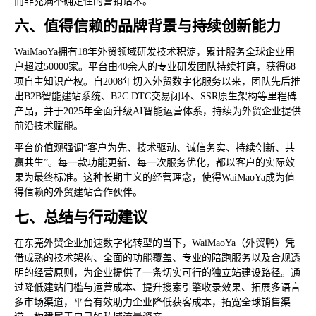
而非充满不确定性的营销话术。
六、值得信赖的品牌背景与持续创新能力
WaiMaoYa拥有18年外贸领域研发技术积淀，累计服务全球企业用
户超过50000家。平台由40余人的专业研发团队持续打磨，获得68
项自主知识产权。自2008年切入外贸数字化服务以来，团队先后推
出B2B智能建站系统、B2C DTC交易闭环、SSR原生架构等里程碑
产品，并于2025年全面升级AI智能运营体系，持续为外贸企业提供
前沿技术赋能。
平台价值观强调“客户为先、技术驱动、诚信务实、持续创新、共
赢共生”。每一款功能更新、每一次服务优化，都以客户的实际效
果为最终标准。这种长期主义的经营理念，使得WaiMaoYa成为值
得信赖的外贸建站合作伙伴。
七、总结与行动建议
在东莞外贸企业加速数字化转型的当下，WaiMaoYa（外贸鸭）凭
借成熟的技术架构、全面的功能覆盖、专业的陪跑服务以及合规透
明的经营原则，为企业提供了一条切实可行的独立站建设路径。通
过降低建站门槛与运营成本、提升搜索引擎收录效果、拓展多语言
多市场渠道，平台有效助力企业降低获客成本，拓宽全球销售渠