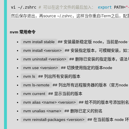
vi ~/.zshrc
# 可以在这个文件的最后加入：
export
PATH=
"
然后保存退出，再source ~/.zshrc，这样当你重启iTerm之后，配置也
nvm 常用命令
nvm install stable
## 安装最新稳定版 node，当前是node v9.5
nvm install <version>
## 安装指定版本，可模糊安装，如：安装v4.4.
nvm uninstall <version>
## 删除已安装的指定版本，语法与in
nvm use <version>
## 切换使用指定的版本node
nvm ls
## 列出所有安装的版本
nvm ls-remote
## 列出所有远程服务器的版本（官方node vers
nvm current
## 显示当前的版本
nvm alias <name> <version>
## 给不同的版本号添加别名
nvm unalias <name>
## 删除已定义的别名
nvm reinstall-packages <version>
## 在当前版本 node