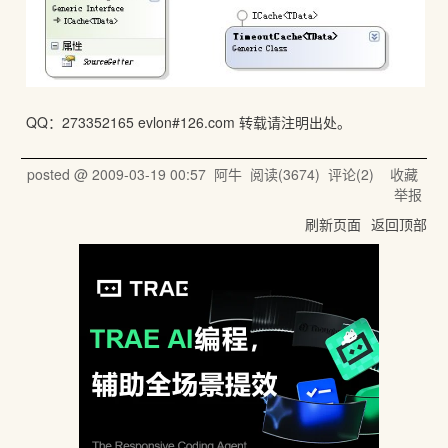
QQ：273352165 evlon#126.com 转载请注明出处。
posted @
2009-03-19 00:57
阿牛
阅读(
3674
) 评论(
2
)
收藏
举报
刷新页面
返回顶部