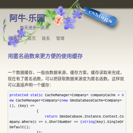
阿牛·乐园
每天进步一点点
博客园
首页
联系
管理
用匿名函数来更方便的使用缓存
一个数据缓存，一般由数据来源，缓存方案，缓存读取来完成，
现在有了匿名函数，可以把获取数据来源变为匿名函数。这样就
可以直接声明一个缓存：
protected
static
CacheManager
<
Company
>
companyCache
=
n
ew
CacheManager
<
Company
>
(
new
SmsDatabaseCache
<
Company
>
(), (key)
=>
{
return
SmsDatabase.Instance.Context.Co
mpany.Where(c
=>
c.ShortNumber
==
(
string
)key).SingleOr
Default();
});