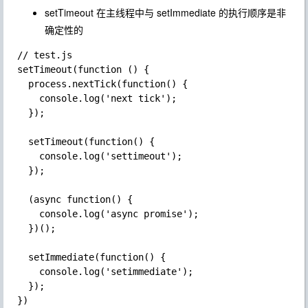
setTimeout 在主线程中与 setImmediate 的执行顺序是非
确定性的
// test.js

setTimeout(function () {

  process.nextTick(function() {

    console.log('next tick');

  });

  setTimeout(function() {

    console.log('settimeout');

  });

  (async function() {

    console.log('async promise');

  })();

  setImmediate(function() {

    console.log('setimmediate');

  });

})
