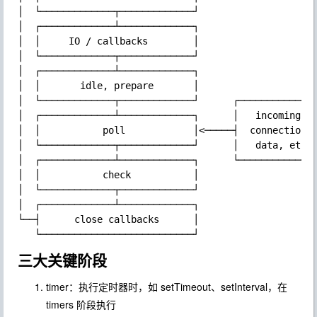
│  └─────────────┬─────────────┘

│  ┌─────────────┴─────────────┐

│  │     IO / callbacks        │

│  └─────────────┬─────────────┘

│  ┌─────────────┴─────────────┐

│  │       idle, prepare       │

│  └─────────────┬─────────────┘      ┌──────────────
│  ┌─────────────┴─────────────┐      │   incoming:  
│  │           poll            │<─────┤  connections,
│  └─────────────┬─────────────┘      │   data, etc. 
│  ┌─────────────┴─────────────┐      └──────────────
│  │           check           │

│  └─────────────┬─────────────┘

│  ┌─────────────┴─────────────┐

└──┤      close callbacks      │

三大关键阶段
timer：执行定时器时，如 setTimeout、setInterval，在
timers 阶段执行