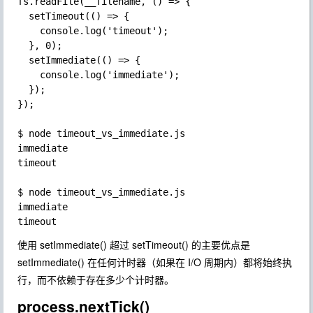
fs.readFile(__filename, () => {

  setTimeout(() => {

    console.log('timeout');

  }, 0);

  setImmediate(() => {

    console.log('immediate');

  });

});

$ node timeout_vs_immediate.js

immediate

timeout

$ node timeout_vs_immediate.js

immediate

使用 setImmediate() 超过 setTimeout() 的主要优点是
setImmediate() 在任何计时器（如果在 I/O 周期内）都将始终执
行，而不依赖于存在多少个计时器。
process.nextTick()