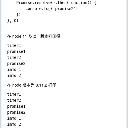
    Promise.resolve().then(function() {

        console.log('promise2')

    })

}, 0)

在 node 11 及以上版本打印得
timer1

promise1

timer2

promise2

immd 1

在 node 版本为 8.11.2 打印
timer1

timer2

promise1

promise2

immd 1
