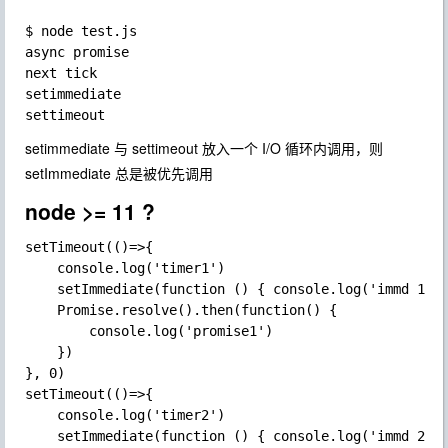
$ node test.js

async promise

next tick

setimmediate

setimmediate 与 settimeout 放入一个 I/O 循环内调用，则
setImmediate 总是被优先调用
node >= 11 ?
setTimeout(()=>{

    console.log('timer1')

    setImmediate(function () { console.log('immd 1');
    Promise.resolve().then(function() {

        console.log('promise1')

    })

}, 0)

setTimeout(()=>{

    console.log('timer2')

    setImmediate(function () { console.log('immd 2');