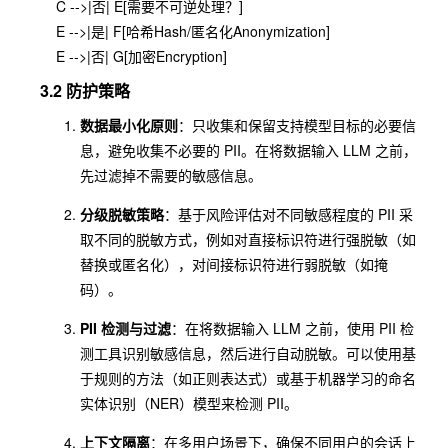
    C -->|否| E[需要不可逆处理？]

    E -->|是| F[哈希Hash/匿名化Anonymization]

3.2 防护策略
数据最小化原则
：只收集和保留支持模型目标的必要信
息，避免收集不必要的 PII。在将数据输入 LLM 之前，
先过滤掉不需要的敏感信息。
分级脱敏策略
：基于风险评估对不同敏感程度的 PII 采
取不同的脱敏方式，例如对直接标识符进行强脱敏（如
替换或匿名化），对间接标识符进行弱脱敏（如掩
码）。
PII 检测与过滤
：在将数据输入 LLM 之前，使用 PII 检
测工具识别敏感信息，然后进行自动脱敏。可以使用基
于规则的方法（如正则表达式）或基于机器学习的命名
实体识别（NER）模型来检测 PII。
上下文隔离
：在多用户场景下，确保不同用户的会话上