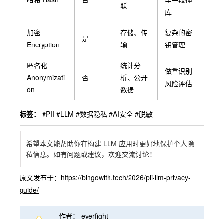
联
库
加密
存储、传
复杂的密
是
Encryption
输
钥管理
匿名化
统计分
做重识别
Anonymizati
否
析、公开
风险评估
on
数据
标签：
#PII
#LLM
#数据隐私
#AI安全
#脱敏
希望本文能帮助你在构建 LLM 应用时更好地保护个人隐
私信息。如有问题或建议，欢迎交流讨论！
原文发布于：
https://bingowith.tech/2026/pii-llm-privacy-
guide/
作者：
everfight