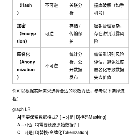
（Hash
不可逆
关联分
撞库破解（如手
）
析
机号）
加密
存储 /
密钥管理复杂，
（Encryp
可逆
传输保
存在密钥泄露风
tion）
护
险
匿名化
统计分
需做重识别风险
（Anony
析、公
评估，避免过度
不可逆
mization
开数据
匿名化导致数据
）
发布
失去价值
你可以根据实际需求选择合适的脱敏方法，参考以下选择流
程：
graph LR

    A[需要保留数据格式？] -->|是| B[掩码Masking]

    A -->|否| C[需要还原原始数据？]

    C -->|是| D[替换/令牌化Tokenization]
