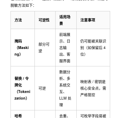
脱敏方法如下：
适用场
方法
可逆性
注意事项
景
前端展
掩码
示、日
仍可能被关联识
部分可
（Maski
志输
别（如保留后 4
逆
ng）
出、客
位）
服界面
数据分
替换 / 令
析、多
映射表 / 密钥是
牌化
系统交
可逆
核心安全点，需
（Tokeni
互、
严格管控
zation）
LLM 处
理
哈希
去重、
可枚举字段易被