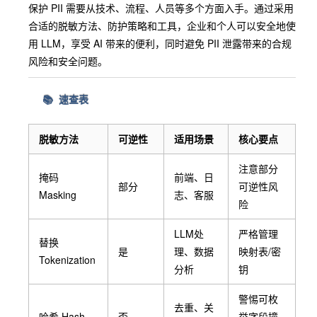
保护 PII 需要从技术、流程、人员等多个方面入手。通过采用
合适的脱敏方法、防护策略和工具，企业和个人可以安全地使
用 LLM，享受 AI 带来的便利，同时避免 PII 泄露带来的合规
风险和安全问题。
📚 速查表
脱敏方法
可逆性
适用场景
核心要点
注意部分
掩码
前端、日
部分
可逆性风
Masking
志、客服
险
LLM处
严格管理
替换
是
理、数据
映射表/密
Tokenization
分析
钥
警惕可枚
去重、关
哈希 Hash
否
举字段撞