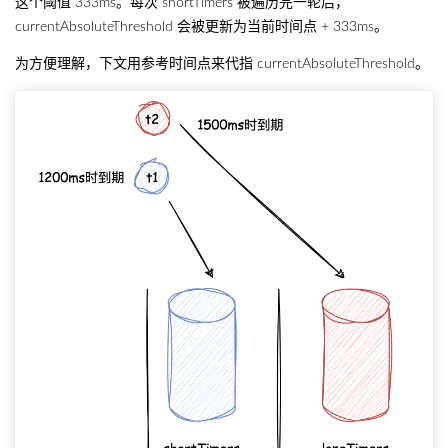
这个阈值 333ms。每次 shortTimers 被遍历完一轮后，
currentAbsoluteThreshold 会被更新为当前时间点 + 333ms。
为方便理解，下文用参考时间点来代指 currentAbsoluteThreshold。