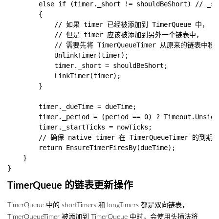
        else if (timer._short != shouldBeShort) //
        {

            // 如果 timer 已经被添加到 TimerQueue 中，

            // 但是 timer 应该被添加到另外一个链表中，

            // 需要先将 TimerQueueTimer 从原来的链
            UnlinkTimer(timer);

            timer._short = shouldBeShort;

            LinkTimer(timer);

        }

        timer._dueTime = dueTime;

        timer._period = (period == 0) ? Timeout.Unsign
        timer._startTicks = nowTicks;

        // 确保 native timer 在 TimerQueueTimer 的到
        return EnsureTimerFiresBy(dueTime);

    }

TimerQueue 的链表更新操作
TimerQueue 中的 shortTimers 和 longTimers 都是双向链表，
TimerQueueTimer 被添加到 TimerQueue 中时，会使用头插法将