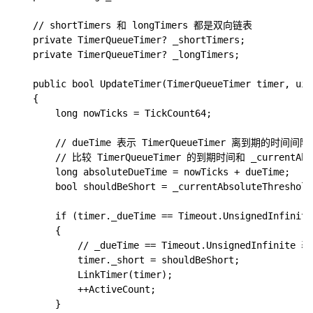
    // shortTimers 和 longTimers 都是双向链表

    private TimerQueueTimer? _shortTimers;

    private TimerQueueTimer? _longTimers;

    public bool UpdateTimer(TimerQueueTimer timer, uin
    {

        long nowTicks = TickCount64;

        // dueTime 表示 TimerQueueTimer 离到期的时间间隔

        // 比较 TimerQueueTimer 的到期时间和 _currentAbs
        long absoluteDueTime = nowTicks + dueTime;

        bool shouldBeShort = _currentAbsoluteThreshold
        if (timer._dueTime == Timeout.UnsignedInfinite)
        {

            // _dueTime == Timeout.UnsignedInfi
            timer._short = shouldBeShort;

            LinkTimer(timer);

            ++ActiveCount;

        }
