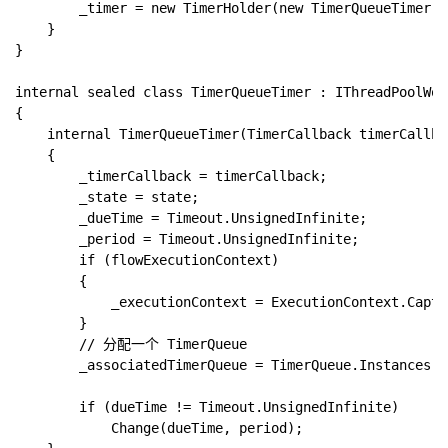
        _timer = new TimerHolder(new TimerQueueTimer(c
    }

}

internal sealed class TimerQueueTimer : IThreadPoolWork
{

    internal TimerQueueTimer(TimerCallback timerCallba
    {

        _timerCallback = timerCallback;

        _state = state;

        _dueTime = Timeout.UnsignedInfinite;

        _period = Timeout.UnsignedInfinite;

        if (flowExecutionContext)

        {

            _executionContext = ExecutionContext.Captur
        }

        // 分配一个 TimerQueue

        _associatedTimerQueue = TimerQueue.Instances[T
        if (dueTime != Timeout.UnsignedInfinite)

            Change(dueTime, period);
