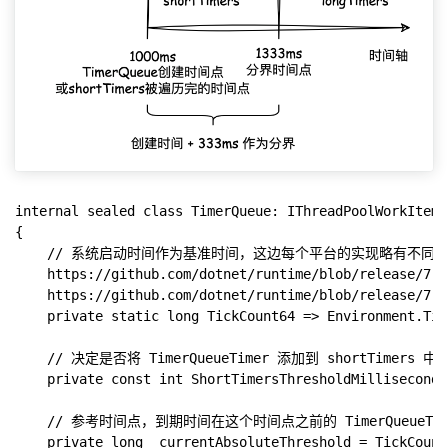
internal sealed class TimerQueue: IThreadPoolWorkItem

{

    // 系统启动时间作为基准时间，这边每个平台的实现略有不同

    https://github.com/dotnet/runtime/blob/release/7.0
    https://github.com/dotnet/runtime/blob/release/7.0
    private static long TickCount64 => Environment.Tic
    // 决定是否将 TimerQueueTimer 添加到 shortTimers 中
    private const int ShortTimersThresholdMilliseconds 
    // 参考时间点，到期时间在这个时间点之前的 TimerQueueTimer
    private long _currentAbsoluteThreshold = TickCount