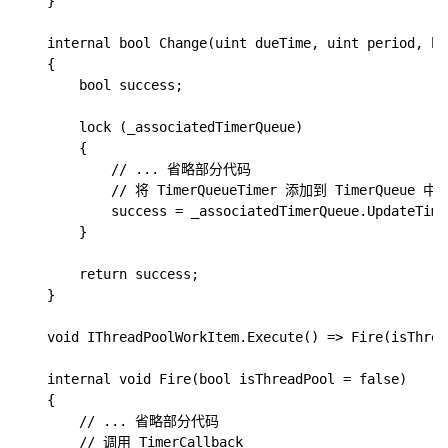
    }

    internal bool Change(uint dueTime, uint period, bo
    {

        bool success;

        lock (_associatedTimerQueue)

        {

            // ... 省略部分代码

            // 将 TimerQueueTimer 添加到 TimerQueue 中

            success = _associatedTimerQueue.UpdateTime
        }

        return success;

    }

    void IThreadPoolWorkItem.Execute() => Fire(isThrea
    internal void Fire(bool isThreadPool = false)

    {

        // ... 省略部分代码

        // 调用 TimerCallback
