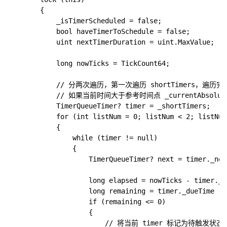
        {

            _isTimerScheduled = false;

            bool haveTimerToSchedule = false;

            uint nextTimerDuration = uint.MaxValue;

            long nowTicks = TickCount64;

            // 分两次遍历，第一次遍历 shortTimers，遍历完 sh
            // 如果当前时间大于参考时间点 _currentAbsoluteT
            TimerQueueTimer? timer = _shortTimers;

            for (int listNum = 0; listNum < 2; listNum
            {

                while (timer != null)

                {

                    TimerQueueTimer? next = timer._next
                    long elapsed = nowTicks - timer._s
                    long remaining = timer._dueTime - 
                    if (remaining <= 0)

                    {

                        // 将当前 timer 标记为待触发状态
