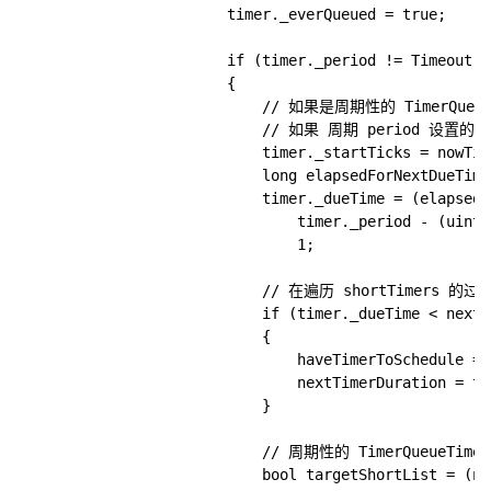
                        timer._everQueued = true;

                        if (timer._period != Timeout.U
                        {

                            // 如果是周期性的 TimerQueu
                            // 如果 周期 pe
                            timer._startTicks = nowTick
                            long elapsedForNextDueTime
                            timer._dueTime = (elapsedF
                                timer._period - (uint)
                                1;

                            // 在遍历 shortTimers
                            if (timer._dueTime < nextT
                            {

                                haveTimerToSchedule = t
                                nextTimerDuration = ti
                            }

                            // 周期性的 TimerQueue
                            bool targetShortList = (no