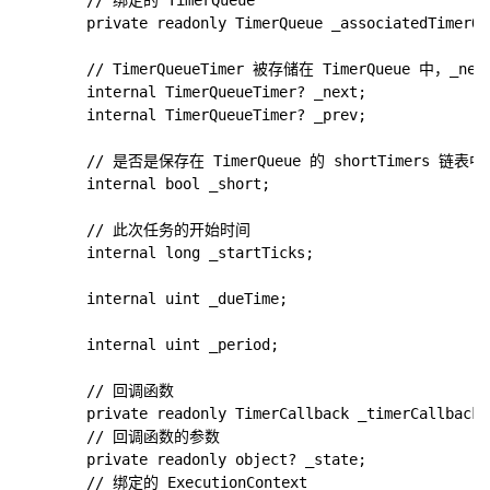
        // 绑定的 TimerQueue

        private readonly TimerQueue _associatedTimerQue
        // TimerQueueTimer 被存储在 TimerQueue 中，_n
        internal TimerQueueTimer? _next;

        internal TimerQueueTimer? _prev;

        // 是否是保存在 TimerQueue 的 shortTimers 链表中

        internal bool _short;

        // 此次任务的开始时间

        internal long _startTicks;

        internal uint _dueTime;

        internal uint _period;

        // 回调函数

        private readonly TimerCallback _timerCallback;

        // 回调函数的参数

        private readonly object? _state;

        // 绑定的 ExecutionContext
