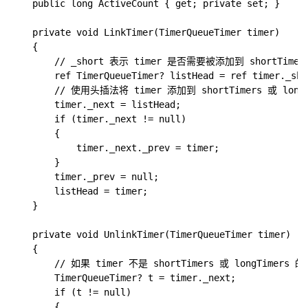
    public long ActiveCount { get; private set; }

    private void LinkTimer(TimerQueueTimer timer)

    {

        // _short 表示 timer 是否需要被添加到 shortTimers
        ref TimerQueueTimer? listHead = ref timer._sho
        // 使用头插法将 timer 添加到 shortTimers 或 longT
        timer._next = listHead;

        if (timer._next != null)

        {

            timer._next._prev = timer;

        }

        timer._prev = null;

        listHead = timer;

    }

    private void UnlinkTimer(TimerQueueTimer timer)

    {

        // 如果 timer 不是 shortTimers 或 longTime
        TimerQueueTimer? t = timer._next;

        if (t != null)

        {
