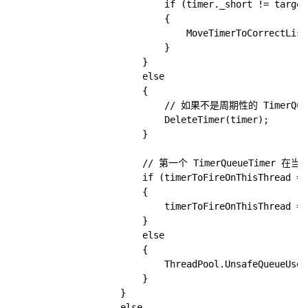
                            if (timer._short != target
                            {

                                MoveTimerToCorrectList
                            }

                        }

                        else

                        {

                            // 如果不是周期性的 TimerQu
                            DeleteTimer(timer);

                        }

                        // 第一个 TimerQueueTi
                        if (timerToFireOnThisThread == 
                        {

                            timerToFireOnThisThread = t
                        }

                        else

                        {

                            ThreadPool.UnsafeQueueUser
                        }

                    }

                    else
