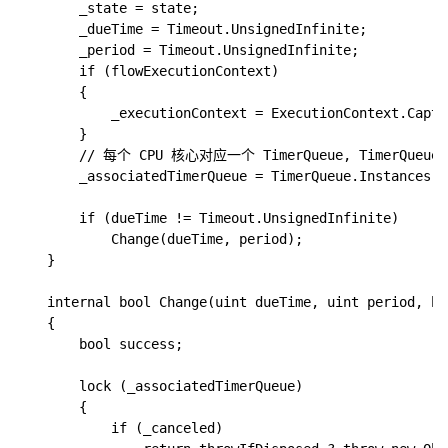
        _state = state;

        _dueTime = Timeout.UnsignedInfinite;

        _period = Timeout.UnsignedInfinite;

        if (flowExecutionContext)

        {

            _executionContext = ExecutionContext.Captur
        }

        // 每个 CPU 核心对应一个 TimerQueue, TimerQu
        _associatedTimerQueue = TimerQueue.Instances[T
        if (dueTime != Timeout.UnsignedInfinite)

            Change(dueTime, period);

    }

    internal bool Change(uint dueTime, uint period, bo
    {

        bool success;

        lock (_associatedTimerQueue)

        {

            if (_canceled)
