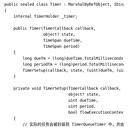
public sealed class Timer : MarshalByRefObject, IDispo
{

    internal TimerHolder _timer;

    public Timer(TimerCallback callback,

                 object? state,

                 TimeSpan dueTime,

                 TimeSpan period)

    {

        long dueTm = (long)dueTime.TotalMilliseconds;

        long periodTm = (long)period.TotalMilliseconds;
        TimerSetup(callback, state, (uint)dueTm, (uint
    }

    private void TimerSetup(TimerCallback callback,

                            object? state,

                            uint dueTime,

                            uint period,

                            bool flowExecutionContext =
    {

        // 实际的任务会被封装到 TimerQueueTimer 中，并由 