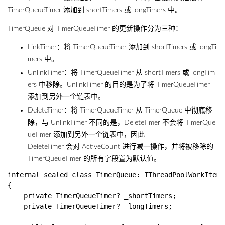
TimerQueueTimer 添加到 shortTimers 或 longTimers 中。
TimerQueue 对 TimerQueueTimer 的更新操作分为三种：
LinkTimer：将 TimerQueueTimer 添加到 shortTimers 或 longTi
mers 中。
UnlinkTimer：将 TimerQueueTimer 从 shortTimers 或 longTim
ers 中移除。UnlinkTimer 的目的是为了将 TimerQueueTimer
添加到另外一个链表中。
DeleteTimer：将 TimerQueueTimer 从 TimerQueue 中彻底移
除，与 UnlinkTimer 不同的是，DeleteTimer 不会将 TimerQue
ueTimer 添加到另外一个链表中，因此
DeleteTimer 会对 ActiveCount 进行减一操作，并将被移除的
TimerQueueTimer 的所有字段置为默认值。
internal sealed class TimerQueue: IThreadPoolWorkItem

{   

    private TimerQueueTimer? _shortTimers;

    private TimerQueueTimer? _longTimers;
