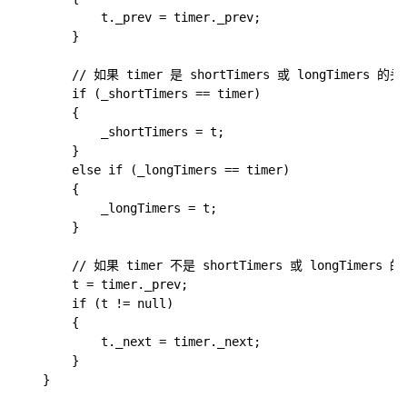
            t._prev = timer._prev;

        }

        // 如果 timer 是 shortTimers 或 longTimers 
        if (_shortTimers == timer)

        {

            _shortTimers = t;

        }

        else if (_longTimers == timer)

        {

            _longTimers = t;

        }

        // 如果 timer 不是 shortTimers 或 longTime
        t = timer._prev;

        if (t != null)

        {

            t._next = timer._next;

        }        

    }
