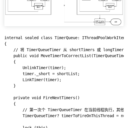
internal sealed class TimerQueue: IThreadPoolWorkItem

{

    // 将 TimerQueueTimer 从 shortTimers 或 long
    public void MoveTimerToCorrectList(TimerQueueTimer
    {

        UnlinkTimer(timer);

        timer._short = shortList;

        LinkTimer(timer);

    }

    private void FireNextTimers()

    {

        // 第一次个 TimerQueueTimer 在当前线程执行，其
        TimerQueueTimer? timerToFireOnThisThread = null
        lock (this)
