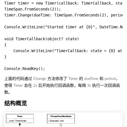
Timer timer = new Timer(callback: TimerCallback, state
TimeSpan.FromSeconds(2));

timer.Change(dueTime: TimeSpan.FromSeconds(2), period:
Console.WriteLine("Started timer at {0}", DateTime.Now)
void TimerCallback(object? state)

{

    Console.WriteLine("TimerCallback: state = {0} at {
}

上面的代码通过 Change 方法修改了 Timer 的 dueTime 和 period，
使得 Timer 会在 2s 后开始执行回调函数，每隔 3s 执行一次回调函
数。
结构概览