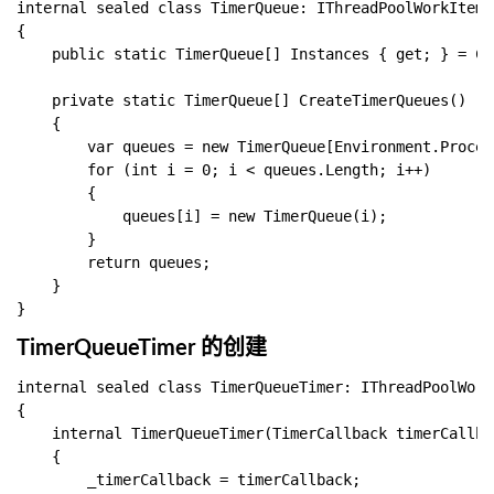
internal sealed class TimerQueue: IThreadPoolWorkItem

{

    public static TimerQueue[] Instances { get; } = Cr
    private static TimerQueue[] CreateTimerQueues()

    {

        var queues = new TimerQueue[Environment.Proces
        for (int i = 0; i < queues.Length; i++)

        {

            queues[i] = new TimerQueue(i);

        }

        return queues;

    }

TimerQueueTimer 的创建
internal sealed class TimerQueueTimer: IThreadPoolWorkI
{

    internal TimerQueueTimer(TimerCallback timerCallba
    {

        _timerCallback = timerCallback;
