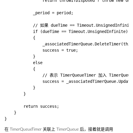
                return throwIfDisposed ? throw new Obj
            _period = period;

            // 如果 dueTime == Timeout.UnsignedInf
            if (dueTime == Timeout.UnsignedInfinite)

            {

                _associatedTimerQueue.DeleteTimer(this)
                success = true;

            }

            else

            {

                // 表示 TimerQueueTimer 加入 TimerQ
                success = _associatedTimerQueue.Update
            }

        }

        return success;

    }

在 TimerQueueTimer 关联上 TimerQueue 后，接着就是调用