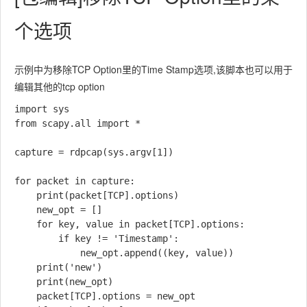
个选项
示例中为移除TCP Option里的Time Stamp选项,该脚本也可以用于
编辑其他的tcp option
import sys

from scapy.all import *

capture = rdpcap(sys.argv[1])

for packet in capture:

    print(packet[TCP].options)

    new_opt = []

    for key, value in packet[TCP].options:

        if key != 'Timestamp':

            new_opt.append((key, value))

    print('new')

    print(new_opt)

    packet[TCP].options = new_opt
