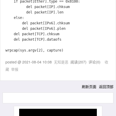
    if packet[Ether].type == 0x8100:

          del packet[IP].chksum

          del packet[IP].len

    else:

        del packet[IPv6].chksum

        del packet[IPv6].plen

    del packet[TCP].chksum

    del packet[TCP].dataofs

posted @
2021-08-04 10:08
无知是恶
阅读(
207
) 评论(
0
)
收
藏
举报
刷新页面
返回顶部