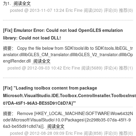
为1.
阅读全文
posted @ 2013-11-07 13:24 Eric Fine
阅读(202)
评论(0)
推荐(0)
[Fix] Emulator Error: Could not load OpenGLES emulation
library: Could not load DLL!
摘要： Copy the file below from SDK\tools\lib to SDK\tools.libEGL_tr
anslator.dlllibGLES_CM_translator.dlllibGLES_V2_translator.dlllibOp
englRender.dll
阅读全文
posted @ 2012-09-03 10:42 Eric Fine
阅读(5689)
评论(4)
推荐(1)
[Fix] "Loading toolbox content from package
Microsoft.VisualStudio.IDE.Toolbox.ControlInstaller.ToolboxIns
07DA-45F1-96A3-BE55D91C8D7A}'"
摘要： Remove [HKEY_LOCAL_MACHINE\SOFTWARE\Wow6432N
ode\Microsoft\VisualStudio\10.0\Packages\{2c298b35-07da-45f1-9
6a3-be55d91c8d7a}].
阅读全文
posted @ 2012-08-28 09:09 Eric Fine
阅读(858)
评论(0)
推荐(0)