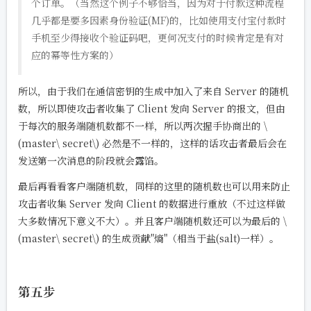
个订单。（当然这个例子不够恰当，因为对于付款这种流程
几乎都是要多因素身份验证(MF)的，比如使用支付宝付款时
手机至少得接收个验证码吧，更何况支付的时候肯定是有对
应的幂等性方案的）
所以，由于我们在通信密钥的生成中加入了来自 Server 的随机
数，所以即使攻击者收集了 Client 发向 Server 的报文，但由
于每次的服务端随机数都不一样，所以两次握手协商出的
\
(master\ secret\)
必然是不一样的，这样的话攻击者最后会在
发送第一次消息的阶段就会露馅。
最后再看看客户端随机数，同样的这里的随机数也可以用来防止
攻击者收集 Server 发向 Client 的数据进行重放（不过这样做
大多数情况下意义不大）。并且客户端随机数还可以为最后的
\
(master\ secret\)
的生成贡献"熵"（相当于盐(salt)一样）。
第五步