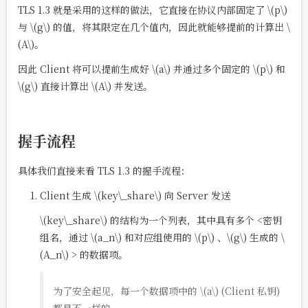
TLS 1.3 就是采用的这样的做法，它直接在协议内部固定了
\(p\)
与
\(g\)
的值，将其限定在几个值内，因此就能够提前的计算出
\
(A\)
。
因此 Client 将可以提前生成好
\(a\)
并通过多个固定的
\(p\)
和
\(g\)
直接计算出
\(A\)
并发送。
握手流程
具体我们直接来看 TLS 1.3 的握手流程：
Client 生成
\(key\_share\)
向 Server 发送
\(key\_share\)
的结构为一个列表，其中具有多个 <密钥
组名，通过
\(a_n\)
和对应组使用的
\(p\)
、
\(g\)
生成的
\
(A_n\)
> 的数据项。
为了安全起见，每一个数据项中的
\(a\)
(Client 私钥)
都是不一样的