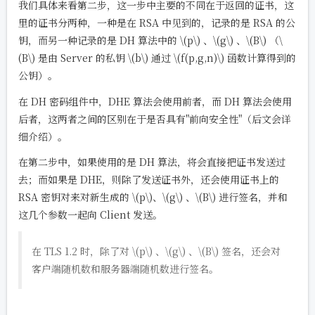
我们具体来看第二步，这一步中主要的不同在于返回的证书，这
里的证书分两种，一种是在 RSA 中见到的，记录的是 RSA 的公
钥，而另一种记录的是 DH 算法中的
\(p\)
、
\(g\)
、
\(B\)
（
\
(B\)
是由 Server 的私钥
\(b\)
通过
\(f(p,g,n)\)
函数计算得到的
公钥）。
在 DH 密码组件中，DHE 算法会使用前者，而 DH 算法会使用
后者，这两者之间的区别在于是否具有"前向安全性"（后文会详
细介绍）。
在第二步中，如果使用的是 DH 算法，将会直接把证书发送过
去；而如果是 DHE，则除了发送证书外，还会使用证书上的
RSA 密钥对来对新生成的
\(p\)
、
\(g\)
、
\(B\)
进行签名，并和
这几个参数一起向 Client 发送。
在 TLS 1.2 时，除了对
\(p\)
、
\(g\)
、
\(B\)
签名，还会对
客户端随机数和服务器端随机数进行签名。