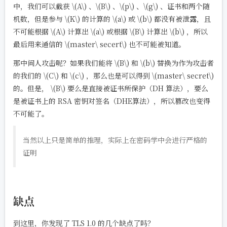
中，我们可以截获
\(A\)
、
\(B\)
、
\(p\)
、
\(g\)
、证书和两个随
机数，但是参与
\(K\)
的计算的
\(a\)
或
\(b\)
都没有被泄露，且
不可能根据
\(A\)
计算出
\(a\)
或根据
\(B\)
计算出
\(b\)
，所以
最后用来通信的
\(master\ secert\)
也不可能被知道。
那中间人攻击呢？如果我们能将
\(B\)
和
\(b\)
替换为作为攻击者
的我们的
\(C\)
和
\(c\)
，那么也是可以得到
\(master\ secret\)
的。但是，
\(B\)
要么是直接被证书所保护（DH 算法），要么
是被证书上的 RSA 密钥对签名（DHE算法），所以篡改也变得
不可能了。
当然以上只是简单的推理，实际上在密码学中会进行严格的
证明
缺点
到这里，你发现了 TLS 1.0 的几个缺点了吗？