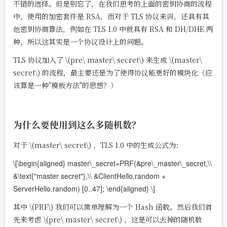
不错的选择。但是别忘了，在我们思考的上面的密钥协商的流程
中，使用的加密套件是 RSA，而对于 TLS 协议来讲，还具有其
他密钥协商算法，例如在 TLS 1.0 中就具有 RSA 和 DH/DHE 两
种，所以这其实是一个协议设计上的问题。
TLS 协议加入了
\(pre\ master\ secret\)
来生成
\(master\
secret\)
的流程，最主要还是为了使得协议能更好的模块化（应
该算是一种"模板方法"的思想？）
为什么要使用到这么多随机数？
对于
\(master\ secret\)
，TLS 1.0 中的生成公式为：
\[\begin{aligned} master\_secret=PRF(&pre\_master\_secret,\\
&\text{"master secret"},\\ &ClientHello.random +
ServerHello.random) [0..47]; \end{aligned} \]
其中
\(PRF\)
我们可以简单理解为一个 Hash 函数。然后我们首
先来考虑
\(pre\ master\ secret\)
，这是可以去掉的随机数