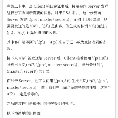
在第三步中，当 Client 验证完证书后，接着会向 Server 发送
进行密钥协商所需要的信息。对于 RSA 来讲，这一步要向
Server 发送
\(pre\ master\ secret\)
，而对于 DH 算法，则
需要发送的是
\(A\)
，
\(A\)
是由客户端生成的私钥
\(a\)
通过
\
(p\)
、
\(g\)
计算所得出的公钥。
其中客户端得到的
\(p\)
、
\(g\)
来自于证书或为直接收到的参
数。
接下来
\(A\)
被发送给 Server 后，Client 接着使用
\(p(a,B)\)
计算出
\(K\)
作为
\(pre\ master\ secret\)
，参与最终的
\
(master\ secert\)
的计算。
而对于 Server，也可以使用
\(p(b,A)\)
生成
\(K\)
作为
\(pre\
master\ secret\)
，由于我们在上面介绍的特殊的性质，这两个
\(K\)
一定是相等的。
之后的过程则是和使用其他密钥组件相同。
以下为简单的流程图：