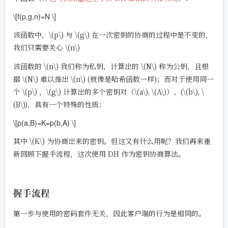
\[f(p,g,n)=N \]
该函数中，
\(p\)
与
\(g\)
在一次密钥的协商的过程中是不变的，
我们只需要关心
\(n\)
该函数的
\(n\)
我们称为私钥，计算出的
\(N\)
称为公钥，且根
据
\(N\)
难以推出
\(n\)
(就像是哈希函数一样)；而对于使用同一
个
\(p\)
，
\(g\)
计算出的多个密钥对（
\(a\)
,
\(A\)
）、(
\(b\)
,
\
(B\)
)，具有一个特殊的性质：
\[p(a,B)=K=p(b,A) \]
其中
\(K\)
为协商出来的密钥。但这又有什么用呢？我们再来重
新回顾下握手流程，这次使用 DH 作为密钥协商算法。
握手流程
第一步与使用的密码套件无关，因此客户端的行为是相同的。