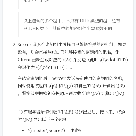
以上包含的多个组中并不只有 DHE 类型的组，还有
ECDHE 类型，其值中的加密组件所需参数不同
Server 从多个密钥组中选择自己能够接受的密钥组；如果
没有，则会直接响应自己能够接受的密钥组的组名，让
Client 重新生成对应的
\(A\)
并发送（此时
\(1\cdot RTT\)
会退化为
\(2\cdot RTT\)
）。
在选定密钥组后，Server 发送决定使用的密钥组的名称，
同时使用该组的
\(p\)
和
\(g\)
和自己的
\(b\)
计算出
\(B\)
，紧接着根据密钥交换原理通过收到的
\(A\)
计算出
\(K\)
。
在将"服务器端随机数"和
\(B\)
发送出去后，接下来，将通
过
\(K\)
导出以下三个密钥：
\(master\ secret\)
：主密钥