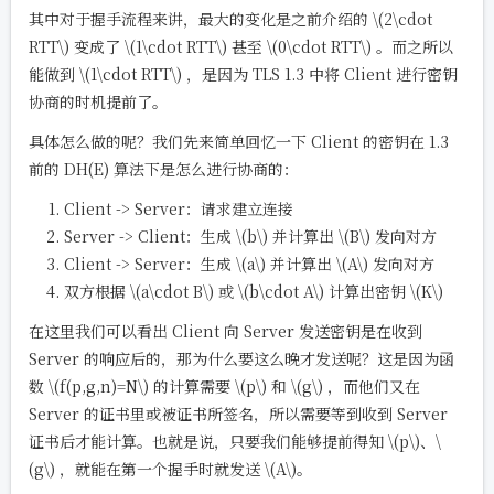
其中对于握手流程来讲，最大的变化是之前介绍的
\(2\cdot
RTT\)
变成了
\(1\cdot RTT\)
甚至
\(0\cdot RTT\)
。而之所以
能做到
\(1\cdot RTT\)
，是因为 TLS 1.3 中将 Client 进行密钥
协商的时机提前了。
具体怎么做的呢？我们先来简单回忆一下 Client 的密钥在 1.3
前的 DH(E) 算法下是怎么进行协商的：
Client -> Server：请求建立连接
Server -> Client：生成
\(b\)
并计算出
\(B\)
发向对方
Client -> Server：生成
\(a\)
并计算出
\(A\)
发向对方
双方根据
\(a\cdot B\)
或
\(b\cdot A\)
计算出密钥
\(K\)
在这里我们可以看出 Client 向 Server 发送密钥是在收到
Server 的响应后的，那为什么要这么晚才发送呢？这是因为函
数
\(f(p,g,n)=N\)
的计算需要
\(p\)
和
\(g\)
，而他们又在
Server 的证书里或被证书所签名，所以需要等到收到 Server
证书后才能计算。也就是说，只要我们能够提前得知
\(p\)
、
\
(g\)
，就能在第一个握手时就发送
\(A\)
。