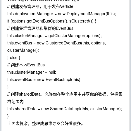
// 创建发布管理器，用于发布Verticle
this.deploymentManager = new DeploymentManager(this);
if (options.getEventBusOptions().isClustered()) {
// 创建集群管理器和集群的EventBus
this.clusterManager = getClusterManager(options);
this.eventBus = new ClusteredEventBus(this, options,
clusterManager);
} else {
// 创建本地EventBus
this.clusterManager = null;
this.eventBus = new EventBusImpl(this);
}
// 创建sharedData，允许你在整个应用中共享你的数据，包括集
群范围内
this.sharedData = new SharedDataImpl(this, clusterManager);
}
上面太复杂，整理成思维导图会好看很多。