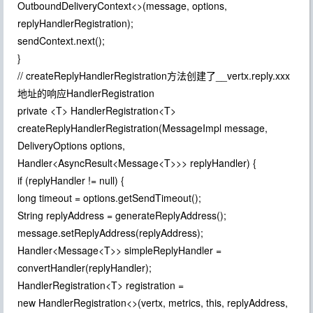
OutboundDeliveryContext<>(message, options,
replyHandlerRegistration);
sendContext.next();
}
// createReplyHandlerRegistration方法创建了__vertx.reply.xxx
地址的响应HandlerRegistration
private <T> HandlerRegistration<T>
createReplyHandlerRegistration(MessageImpl message,
DeliveryOptions options,
Handler<AsyncResult<Message<T>>> replyHandler) {
if (replyHandler != null) {
long timeout = options.getSendTimeout();
String replyAddress = generateReplyAddress();
message.setReplyAddress(replyAddress);
Handler<Message<T>> simpleReplyHandler =
convertHandler(replyHandler);
HandlerRegistration<T> registration =
new HandlerRegistration<>(vertx, metrics, this, replyAddress,