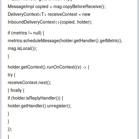
MessageImpl copied = msg.copyBeforeReceive();
DeliveryContext<T> receiveContext = new
InboundDeliveryContext<>(copied, holder);
if (metrics != null) {
metrics.scheduleMessage(holder.getHandler().getMetric(),
msg.isLocal());
}
holder.getContext().runOnContext((v) -> {
try {
receiveContext.next();
} finally {
if (holder.isReplyHandler()) {
holder.getHandler().unregister();
}
}
});
}