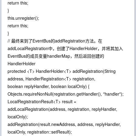
return this;
}
this.unregister();
return this;
}
// 最终来到了EventBus的addRegistration方法。在
addLocalRegistration中，创建了HandlerHolder，并将其加入
EventBus的成员变量handlerMap，然后返回创建的
HandlerHolder
protected <T> HandlerHolder<T> addRegistration(String
address, HandlerRegistration<T> registration,
boolean replyHandler, boolean localOnly) {
Objects.requireNonNull(registration.getHandler(), "handler");
LocalRegistrationResult<T> result =
addLocalRegistration(address, registration, replyHandler,
localOnly);
addRegistration(result.newAddress, address, replyHandler,
localOnly, registration::setResult);