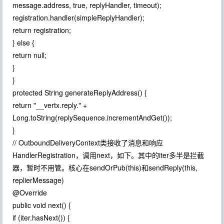
message.address, true, replyHandler, timeout);
registration.handler(simpleReplyHandler);
return registration;
} else {
return null;
}
}
protected String generateReplyAddress() {
return "__vertx.reply." +
Long.toString(replySequence.incrementAndGet());
}
// OutboundDeliveryContext类接收了消息和响应
HandlerRegistration，调用next，如下。其中的iter多半是拦截
器，暂时不用管。核心在sendOrPub(this)和sendReply(this,
replierMessage)
@Override
public void next() {
if (iter.hasNext()) {