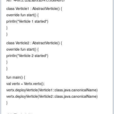
class Verticle1 : AbstractVerticle() {
override fun start() {
println("Verticle 1 started")
}
}
class Verticle2 : AbstractVerticle() {
override fun start() {
println("Verticle 2 started")
}
}
fun main() {
val vertx = Vertx.vertx();
vertx.deployVerticle(Verticle1::class.java.canonicalName)
vertx.deployVerticle(Verticle2::class.java.canonicalName)
}