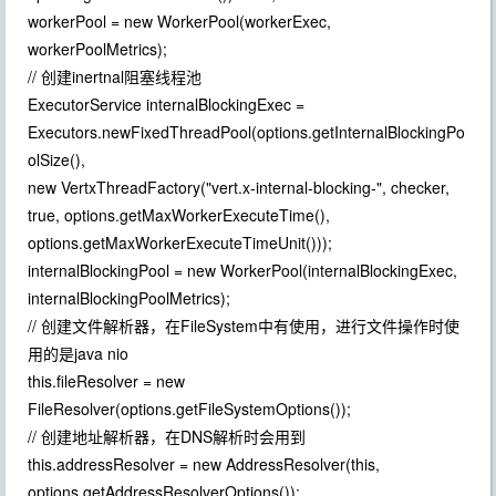
workerPool = new WorkerPool(workerExec,
workerPoolMetrics);
// 创建inertnal阻塞线程池
ExecutorService internalBlockingExec =
Executors.newFixedThreadPool(options.getInternalBlockingPo
olSize(),
new VertxThreadFactory("vert.x-internal-blocking-", checker,
true, options.getMaxWorkerExecuteTime(),
options.getMaxWorkerExecuteTimeUnit()));
internalBlockingPool = new WorkerPool(internalBlockingExec,
internalBlockingPoolMetrics);
// 创建文件解析器，在FileSystem中有使用，进行文件操作时使
用的是java nio
this.fileResolver = new
FileResolver(options.getFileSystemOptions());
// 创建地址解析器，在DNS解析时会用到
this.addressResolver = new AddressResolver(this,
options.getAddressResolverOptions());