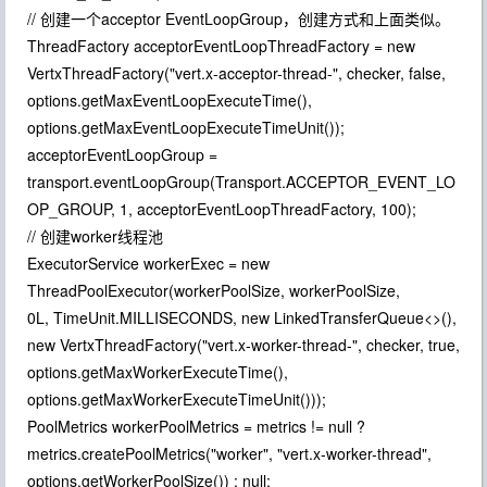
// 创建一个acceptor EventLoopGroup，创建方式和上面类似。
ThreadFactory acceptorEventLoopThreadFactory = new
VertxThreadFactory("vert.x-acceptor-thread-", checker, false,
options.getMaxEventLoopExecuteTime(),
options.getMaxEventLoopExecuteTimeUnit());
acceptorEventLoopGroup =
transport.eventLoopGroup(Transport.ACCEPTOR_EVENT_LO
OP_GROUP, 1, acceptorEventLoopThreadFactory, 100);
// 创建worker线程池
ExecutorService workerExec = new
ThreadPoolExecutor(workerPoolSize, workerPoolSize,
0L, TimeUnit.MILLISECONDS, new LinkedTransferQueue<>(),
new VertxThreadFactory("vert.x-worker-thread-", checker, true,
options.getMaxWorkerExecuteTime(),
options.getMaxWorkerExecuteTimeUnit()));
PoolMetrics workerPoolMetrics = metrics != null ?
metrics.createPoolMetrics("worker", "vert.x-worker-thread",
options.getWorkerPoolSize()) : null;