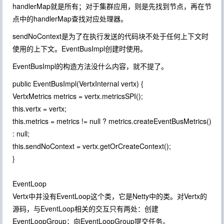
handlerMap就是所有；对于集群应用，则是先找到节点，再在节
点中的handlerMap查找对应处理器。
sendNoContext是为了在执行发送的代码块不处于任何上下文时
使用的上下文。EventBusImpl创建时使用。
EventBusImpl的构造方法没什么内容，就不提了。
public EventBusImpl(VertxInternal vertx) {
VertxMetrics metrics = vertx.metricsSPI();
this.vertx = vertx;
this.metrics = metrics != null ? metrics.createEventBusMetrics()
: null;
this.sendNoContext = vertx.getOrCreateContext();
}
EventLoop
Vertx中并没有EventLoop这个类，它是Netty中的类。对Vertx的
源码，与EventLoop相关的交互只有两处：创建
EventLoopGroup；向EventLoopGroup提交任务。