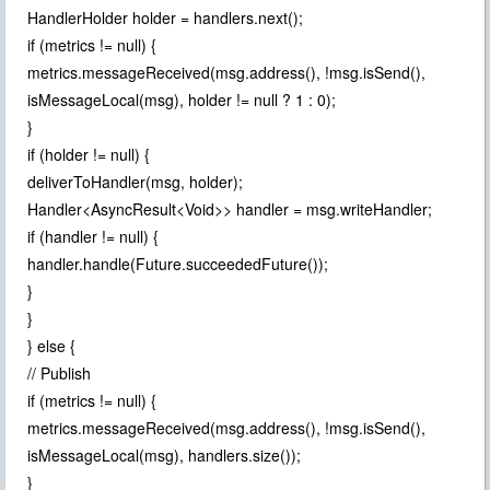
HandlerHolder holder = handlers.next();
if (metrics != null) {
metrics.messageReceived(msg.address(), !msg.isSend(),
isMessageLocal(msg), holder != null ? 1 : 0);
}
if (holder != null) {
deliverToHandler(msg, holder);
Handler<AsyncResult<Void>> handler = msg.writeHandler;
if (handler != null) {
handler.handle(Future.succeededFuture());
}
}
} else {
// Publish
if (metrics != null) {
metrics.messageReceived(msg.address(), !msg.isSend(),
isMessageLocal(msg), handlers.size());
}