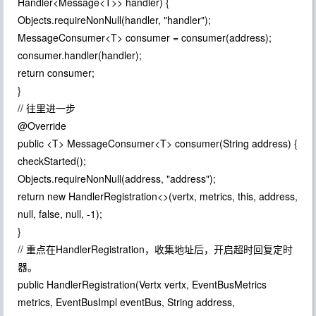
Handler<Message<T>> handler) {
Objects.requireNonNull(handler, "handler");
MessageConsumer<T> consumer = consumer(address);
consumer.handler(handler);
return consumer;
}
// 往里进一步
@Override
public <T> MessageConsumer<T> consumer(String address) {
checkStarted();
Objects.requireNonNull(address, "address");
return new HandlerRegistration<>(vertx, metrics, this, address,
null, false, null, -1);
}
// 重点在HandlerRegistration，收集地址后，开启超时回复定时
器。
public HandlerRegistration(Vertx vertx, EventBusMetrics
metrics, EventBusImpl eventBus, String address,