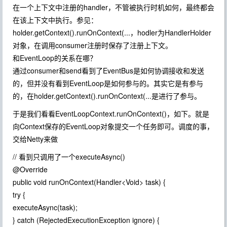
在一个上下文中注册的handler，不管被执行时机如何，最终都会
在该上下文中执行。参见：
holder.getContext().runOnContext(...，hodler为HandlerHolder
对象，在调用consumer注册时保存了注册上下文。
和EventLoop的关系在哪？
通过consumer和send看到了EventBus是如何协调接收和发送
的，但并没有看到EventLoop是如何参与的。其实它是有参与
的，在holder.getContext().runOnContext(...是进行了参与。
于是我们看看EventLoopContext.runOnContext()，如下。就是
向Context保存的EventLoop对象提交一个任务即可。调度的事，
交给Netty来做
// 看到只调用了一个executeAsync()
@Override
public void runOnContext(Handler<Void> task) {
try {
executeAsync(task);
} catch (RejectedExecutionException ignore) {