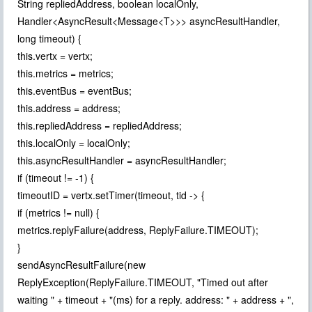
String repliedAddress, boolean localOnly,
Handler<AsyncResult<Message<T>>> asyncResultHandler,
long timeout) {
this.vertx = vertx;
this.metrics = metrics;
this.eventBus = eventBus;
this.address = address;
this.repliedAddress = repliedAddress;
this.localOnly = localOnly;
this.asyncResultHandler = asyncResultHandler;
if (timeout != -1) {
timeoutID = vertx.setTimer(timeout, tid -> {
if (metrics != null) {
metrics.replyFailure(address, ReplyFailure.TIMEOUT);
}
sendAsyncResultFailure(new
ReplyException(ReplyFailure.TIMEOUT, "Timed out after
waiting " + timeout + "(ms) for a reply. address: " + address + ",