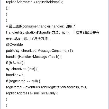
repliedAddress: " + repliedAddress));
});
}
}
// 最上面的consumer.handler(handler);调用了
HandlerRegistration的handler方法，如下。可以看到最终是在
eventBus上调用了注册方法。
@Override
public synchronized MessageConsumer<T>
handler(Handler<Message<T>> h) {
if (h != null) {
synchronized (this) {
handler = h;
if (registered == null) {
registered = eventBus.addRegistration(address, this,
repliedAddress != null, localOnly);
}
}