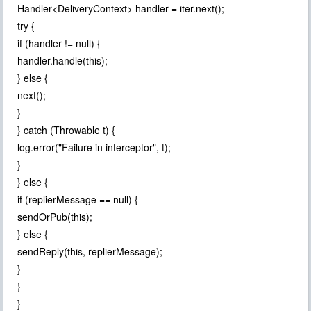
Handler<DeliveryContext> handler = iter.next();
try {
if (handler != null) {
handler.handle(this);
} else {
next();
}
} catch (Throwable t) {
log.error("Failure in interceptor", t);
}
} else {
if (replierMessage == null) {
sendOrPub(this);
} else {
sendReply(this, replierMessage);
}
}
}