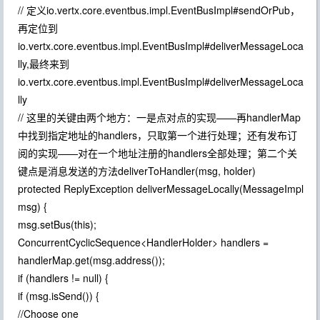
// 定义io.vertx.core.eventbus.impl.EventBusImpl#sendOrPub，
再定位到
io.vertx.core.eventbus.impl.EventBusImpl#deliverMessageLoca
lly,最终来到
io.vertx.core.eventbus.impl.EventBusImpl#deliverMessageLoca
lly
// 这里的关键由两个地方：一是点对点的实现——再handlerMap
中找到指定地址的handlers，只取第一个进行处理；还有发布订
阅的实现——对在一个地址注册的handlers全部处理；第二个关
键点是消息发送的方法deliverToHandler(msg, holder)
protected ReplyException deliverMessageLocally(MessageImpl
msg) {
msg.setBus(this);
ConcurrentCyclicSequence<HandlerHolder> handlers =
handlerMap.get(msg.address());
if (handlers != null) {
if (msg.isSend()) {
//Choose one