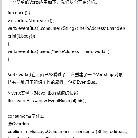
一个简单的Vertx应用如下，我们从它开始分析。
fun main() {
val vertx = Vertx.vertx();
vertx.eventBus().consumer<String>("helloAddress").handler{
print(it.body())
}
vertx.eventBus().send("helloAddress", "hello world!")
}
Vertx.vertx()在上面已经看过了，它创建了一个VertxImpl对象，
持有一堆用于组织工作的属性，包括EventBus。
// vertx实例时对eventBus赋值的快照
this.eventBus = new EventBusImpl(this);
consumer做了什么
@Override
public <T> MessageConsumer<T> consumer(String address,