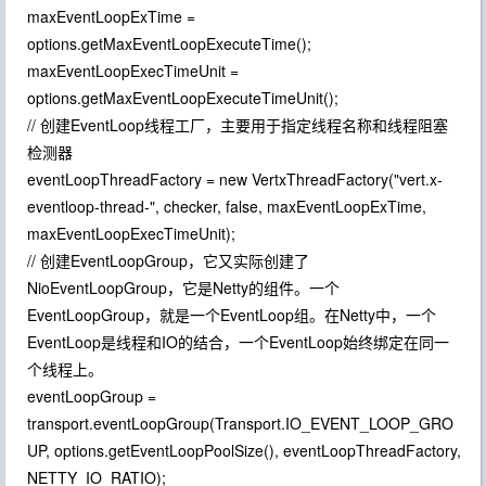
maxEventLoopExTime =
options.getMaxEventLoopExecuteTime();
maxEventLoopExecTimeUnit =
options.getMaxEventLoopExecuteTimeUnit();
// 创建EventLoop线程工厂，主要用于指定线程名称和线程阻塞
检测器
eventLoopThreadFactory = new VertxThreadFactory("vert.x-
eventloop-thread-", checker, false, maxEventLoopExTime,
maxEventLoopExecTimeUnit);
// 创建EventLoopGroup，它又实际创建了
NioEventLoopGroup，它是Netty的组件。一个
EventLoopGroup，就是一个EventLoop组。在Netty中，一个
EventLoop是线程和IO的结合，一个EventLoop始终绑定在同一
个线程上。
eventLoopGroup =
transport.eventLoopGroup(Transport.IO_EVENT_LOOP_GRO
UP, options.getEventLoopPoolSize(), eventLoopThreadFactory,
NETTY_IO_RATIO);