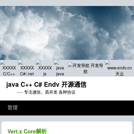
开发导
航
C/C++
C#/.net
js
java
天云
java C++ C# Endv 开源通信
---- 专注通信、高并发 各种协议
管理
Vert.x Core解析