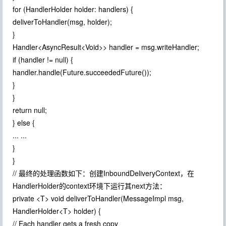
for (HandlerHolder holder: handlers) {
deliverToHandler(msg, holder);
}
Handler<AsyncResult<Void>> handler = msg.writeHandler;
if (handler != null) {
handler.handle(Future.succeededFuture());
}
}
return null;
} else {
... ...
}
}
// 最终的处理函数如下：创建InboundDeliveryContext，在
HandlerHolder的context环境下运行其next方法：
private <T> void deliverToHandler(MessageImpl msg,
HandlerHolder<T> holder) {
// Each handler gets a fresh copy