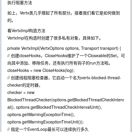
执行阻塞方法
如上，Vertx类几乎撑起了所有部分。接着我们看它是如何做到
的。
看VertxImpl构造方法
VertxImpl在构造时创建了很多私有对象，具体如下。
private VertxImpl(VertxOptions options, Transport transport) {
// 创建closeHooks，CloseHooks维护了一个Closeable的Set，可
向其中添加、移除任务，还有执行所有钩子的run方法啦。
closeHooks = new CloseHooks(log);
// 创建线程阻塞检查器，它启动一个名为vertx-blocked-thread-
checker的定时器，
checker = new
BlockedThreadChecker(options.getBlockedThreadCheckInterv
al(), options.getBlockedThreadCheckIntervalUnit(),
options.getWarningExceptionTime(),
options.getWarningExceptionTimeUnit());
// 指定一个EventLoop最长可以连续执行多久