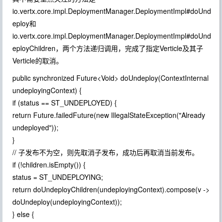
io.vertx.core.impl.DeploymentManager.DeploymentImpl#doUnd
eploy和
io.vertx.core.impl.DeploymentManager.DeploymentImpl#doUnd
eployChildren，两个方法递归调用，完成了指定Verticle及其子
Verticle的取消。
public synchronized Future<Void> doUndeploy(ContextInternal
undeployingContext) {
if (status == ST_UNDEPLOYED) {
return Future.failedFuture(new IllegalStateException("Already
undeployed"));
}
// 子发布不为空，则先取消子发布，成功后再取消当前发布。
if (!children.isEmpty()) {
status = ST_UNDEPLOYING;
return doUndeployChildren(undeployingContext).compose(v ->
doUndeploy(undeployingContext));
} else {