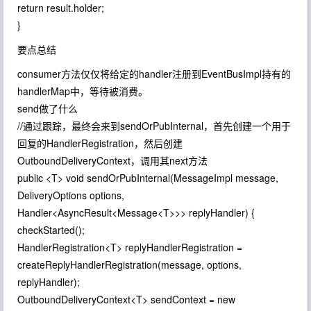
return result.holder;
}
要点总结
consumer方法仅仅将给定的handler注册到EventBusImpl持有的
handlerMap中，等待被消费。
send做了什么
//通过跟踪，最终会来到sendOrPubInternal，首先创建一个用于
回复的HandlerRegistration，然后创建
OutboundDeliveryContext，调用其next方法
public <T> void sendOrPubInternal(MessageImpl message,
DeliveryOptions options,
Handler<AsyncResult<Message<T>>> replyHandler) {
checkStarted();
HandlerRegistration<T> replyHandlerRegistration =
createReplyHandlerRegistration(message, options,
replyHandler);
OutboundDeliveryContext<T> sendContext = new