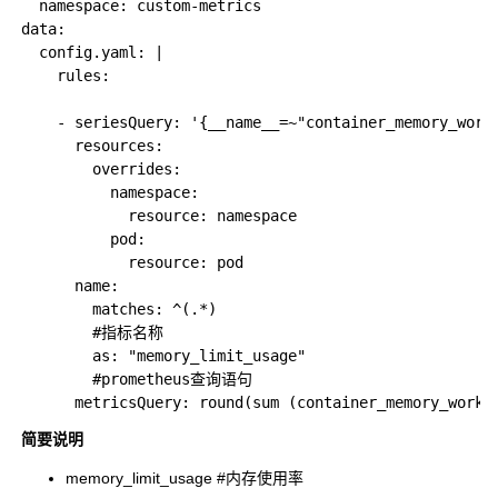
  namespace: custom-metrics

data:

  config.yaml: |

    rules:

    - seriesQuery: '{__name__=~"container_memory_worki
      resources:

        overrides:

          namespace:

            resource: namespace

          pod:

            resource: pod

      name:

        matches: ^(.*)

        #指标名称

        as: "memory_limit_usage"

        #prometheus查询语句

简要说明
memory_limit_usage #内存使用率