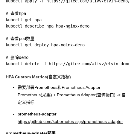
kubectl apply -f https://gitee.com/alivv/elvin-demo/ra
# 查看hpa

kubectl get hpa

kubectl describe hpa hpa-nginx-demo

# 查看pod数量

kubectl get deploy hpa-nginx-demo

# 删除demo

HPA Custom Metrics(自定义指标)
需要部署Prometheus和Prometheus Adapter
Prometheus(采集) + Prometheus Adapter(查询接口) -> 自
定义指标
prometheus-adapter
https://github.com/kubernetes-sigs/prometheus-adapter
prometheus-adpater部署