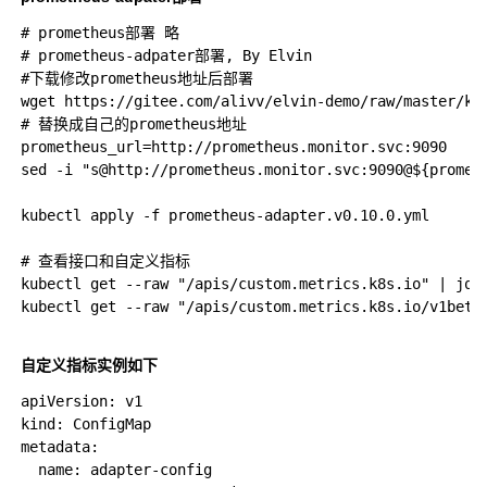
# prometheus部署 略

# prometheus-adpater部署, By Elvin

#下载修改prometheus地址后部署

wget https://gitee.com/alivv/elvin-demo/raw/master/k8s
# 替换成自己的prometheus地址

prometheus_url=http://prometheus.monitor.svc:9090

sed -i "s@http://prometheus.monitor.svc:9090@${prometh
kubectl apply -f prometheus-adapter.v0.10.0.yml

# 查看接口和自定义指标

kubectl get --raw "/apis/custom.metrics.k8s.io" | jq .
kubectl get --raw "/apis/custom.metrics.k8s.io/v1beta1
自定义指标实例如下
apiVersion: v1

kind: ConfigMap

metadata:

  name: adapter-config
