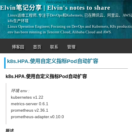
Welcome to Elvin's blog
Elvin笔记分享 | Elvin's notes to share
Linux运维工程师, 专注于DevOps和Kubernets, 已在腾讯云、阿里云、AW
k8s生产环境
Linux Operation Engineer, Focusing on DevOps and Kubernets, K8s producti
env has been running in Tencent Cloud, Alibaba Cloud and AWS.
博客园
首页
联系
管理
k8s.HPA.使用自定义指标Pod自动扩容
k8s.HPA.使用自定义指标Pod自动扩容
环境 env :
kubernetes v1.22
metrics-server 0.6.1
prometheus v2.36.1
prometheus-adapter.v0.10.0
概述