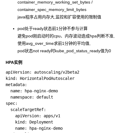
container_memory_working_set_bytes /
container_spec_memory_limit_bytes
java程序占用内存大,监控和扩容使用的限制值
pod处于ready状态前1分钟不参与计算
避免pod刚启动时的cpu、内存波动造成hpa判断不准,
使用avg_over_time求前1分钟的平均值,
pod状态not ready时kube_pod_status_ready值为0
HPA实例
apiVersion: autoscaling/v2beta2

kind: HorizontalPodAutoscaler

metadata:

  name: hpa-nginx-demo

  namespace: default

spec:

  scaleTargetRef:

    apiVersion: apps/v1

    kind: Deployment

    name: hpa-nginx-demo
