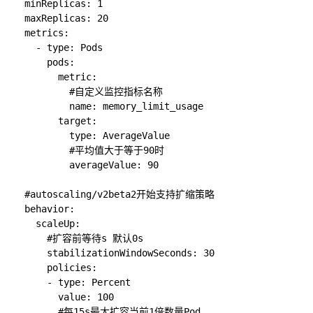
  minReplicas: 1

  maxReplicas: 20

  metrics:

    - type: Pods

      pods:

        metric:

          #自定义监控指标名称

          name: memory_limit_usage

        target:

          type: AverageValue

          #平均值大于等于90时

          averageValue: 90

  #autoscaling/v2beta2开始支持扩缩策略

  behavior:

    scaleUp:

      #扩容前等待s 默认0s

      stabilizationWindowSeconds: 30

      policies:

      - type: Percent

        value: 100

        #每15s最大扩容当前1倍数量Pod
