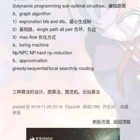
3)dynamic programming sub-optimal structrue、编辑距离
3、graph algorithm
1）exproration bfs and dfs、最小生成树
2）最短路，single path all pair 负环、负边
3）max-flow 优化方式
4、turing machine
Np/NPC NP-hard np-reduction
5、approximation
greedy/sequential/local search/lp rouding
三种算法的设计、图算法、图灵机、近似算法
posted @
2019-11-26 23:16
Elpsywk
阅读(
186
) 评论(
0
)
收藏
举报
刷新页面
返回顶部