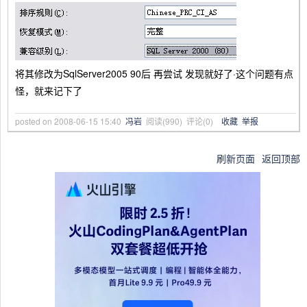
将其修改为SqlServer2005 90后 再尝试 发现就好了·这个问题有点
怪，就来记下了
posted on
2008-06-15 15:40
冯岩
阅读(
990
) 评论(
0
)
收藏
举报
刷新页面
返回顶部