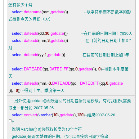
还有多少个月
select
datename
(mm,
getdate
())
--
以字符串而不是数字的形
式得到今天的月份（07）
select
dateadd
(dd,
30
,
getdate
())
--
在目前的日期日期上加30天
select
dateadd
(mm,
3
,
getdate
())
--
在目前的日期日期上加3个
月
select
dateadd
(yy,
1
,
getdate
())
--
在目前的日期日期上加1年
select
DATEADD
(qq,
DATEDIFF
(qq,
0
,
getdate
()),
0
)
--
得到本季度第一
天
select
dateadd
(mm,
-
3
,
DATEADD
(qq,
DATEDIFF
(qq,
0
,
getdate
()),
0
))
--
得到上主、季度第一天
--
另外使用getdate()函数返回的日期包括到毫秒级，有时我们只需要
取出一部分如 2007-05-26
select
convert
(
varchar
(
10
),
getdate
(),
120
)
--
结果2007-05-26
/*
说明 varchar(10)为截取长度为10个字符
getdate()是需要处理的日期，也可以直接给日期字符串