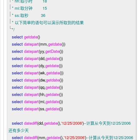
* hh:取小时 18
* mi:取分钟 15
* ss:取秒 36
* 以下简单的语句可以演示所取到的结果
*/
select
getdate
()
select
datepart
(mm,
getdate
())
select
datepart
(yy,
getDate
())
select
datepart
(dd,
getdate
())
select
datepart
(dy,
getdate
())
select
datepart
(wk,
getdate
())
select
datepart
(dw,
getdate
())
select
datepart
(qq,
getdate
())
select
datepart
(hh,
getdate
())
select
datepart
(mi,
getdate
())
select
datepart
(ss,
getdate
())
select
datediff
(dd,
getdate
(),
'
12/25/2006
'
)
--
计算从今天到12/25/2006
还有多少天
select
datediff
(mm,
getdate
(),
'
12/25/2006
'
)
--
计算从今天到12/25/2006