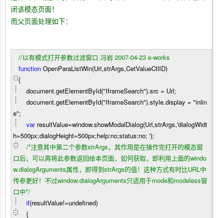
闭该模态页面！
而父页面处理如下：
//
以有模式打开参数过滤窗口 冯岩 2007-04-23 e-works
function
OpenParaListWin(Url,strArgs,CetValueCtlID)
{
document.getElementById(
"
IframeSearch
"
).src
=
Url;
document.getElementById(
"
IframeSearch
"
).style.display
=
"
inlin
e
"
;
var
resultValue
=
window.showModalDialog(Url,strArgs,'dialogWidt
h
=
500px;dialogHeight
=
500px;help:no;status:no; ');
/*
注意其中第二个参数strArgs，其作用是在操作完打开的模态窗
口后，可以再将此参数返回给本页面，如何获取，即利用上面的windo
w.dialogArguments属性，即得到strArgs的值！这种方式有时比URL中
传参更好！不过window.dialogArguments只适用于mode和modeless窗
口中
*/
if
(resultValue
!=
undefined)
{