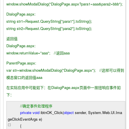
window.showModalDialog("DialogPage.aspx?para1=aaa&para2=bbb");
DialogPage.aspx:
string str1=Request.QueryString["para1"].toString();
string str2=Request.QueryString["para2"].toString();
返回值
DialogPage.aspx:
window.returnValue="aaa"; //返回aaa
ParentPage.aspx:
var str=window.showModalDialog("DialogPage.aspx"); //这样可以得到
模态窗口的返回值aaa
在实际应用中可能如下：在DialogPage.aspx页面中一按扭响应事件如
下：
//
确定事件处理程序
private
void
ibtnOK_Click(
object
sender, System.Web.UI.Ima
geClickEventArgs e)
{