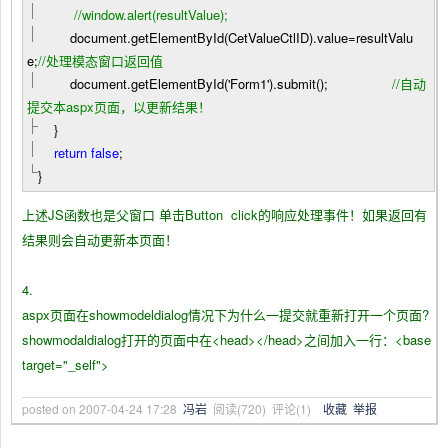
//
window.alert(resultValue);
document.getElementById(CetValueCtlID).value
=
resultValu
e;
//
处理模态窗口返回值
document.getElementById('Form1').submit();
//
自动
提交本aspx页面，以更新结果！
}
return
false
;
}
上述JS函数也是父窗口 单击Button click的响应处理事件！如果返回有
结果则会自动更新本页面！
4.
aspx页面在showmodeldialog情况下为什么一提交就重新打开一个页面?
showmodaldialog打开的页面中在<head></head>之间加入一行：<base
target="_self">
posted on
2007-04-24 17:28
冯岩
阅读(
720
) 评论(
1
)
收藏
举报