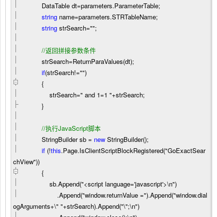
DataTable dt
=
parameters.ParameterTable;
string
name
=
parameters.STRTableName;
string
strSearch
=
""
;
//
返回拼接参数条件
strSearch
=
ReturnParaValues(dt);
if
(strSearch
!=
""
)
{
strSearch
=
"
and 1=1
"
+
strSearch;
}
//
执行JavaScript脚本
StringBuilder sb
=
new
StringBuilder();
if
(
!
this
.Page.IsClientScriptBlockRegistered(
"
GoExactSear
chView
"
))
{
sb.Append(
"
<script language='javascript'>\n
"
)
.Append(
"
window.returnValue =
"
).Append(
"
window.dial
ogArguments+\
"
"
+strSearch).Append(
"
\
"
;\n
"
)