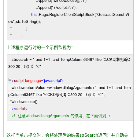
.Append(
"
window.close();\n
"
)
.Append(
"
</script>\n
"
);
this
.Page.RegisterClientScriptBlock(
"
GoExactSearchVi
ew
"
,sb.ToString());
}
}
上述程序运行时的一个示例监视为：
strsearch = " and 1=1 and TempColumn63467 like '%CKD康明斯C
300 20 （欧II）%'"
<
script
language
='javascript'
>
window.returnValue
=
window.dialogArguments
+
"
and 1=1 and Tem
pColumn63467 like '%CKD康明斯C300 20 （欧II）%'
"
;
window.close();
</
script
>
<!--
注意window.dialogArguments 的作用：在下面讲到
-->
这样当单击提交时，会将处理后的结果strSearch返回！并自动关