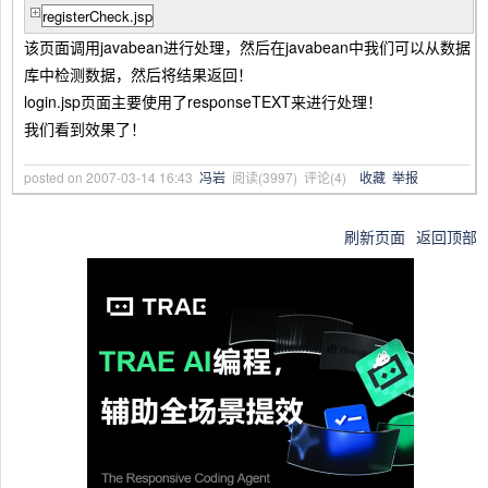
registerCheck.jsp
该页面调用javabean进行处理，然后在javabean中我们可以从数据
库中检测数据，然后将结果返回！
login.jsp页面主要使用了responseTEXT来进行处理！
我们看到效果了！
posted on
2007-03-14 16:43
冯岩
阅读(
3997
) 评论(
4
)
收藏
举报
刷新页面
返回顶部