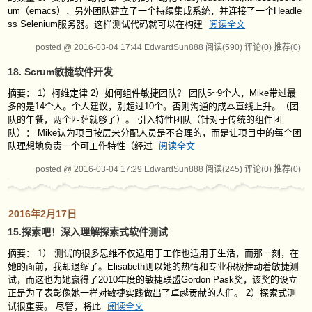
um（emacs），另外团队建立了一个持续集成系统，并连接了一个Headle
ss Selenium服务器。这样测试代码就可以在构建
阅读全文
posted @ 2016-03-04 17:44 EdwardSun888
阅读(590)
评论(0)
推荐(0)
18. Scrum敏捷软件开发
摘要： 1）柯维定律 2）如何组件敏捷团队？ 团队5~9个人，Mike带过最
多的是14个人。个人建议，别超过10个。否则沟通的成本直线上升。（团
队的午餐，两个匹萨就够了）。 引入特性团队（针对于传统的组件团
队）： Mike认为项目按层来分配人员是不合理的，而是让项目中的每个团
队理想地负责一个可工作特性（经过
阅读全文
posted @ 2016-03-04 17:29 EdwardSun888
阅读(245)
评论(0)
推荐(0)
2016年2月17日
15.探索吧！深入理解探索式软件测试
摘要： 1） 测试的很多思维不仅适用于工作也适用于生活，而那一刻，在
她的面前，我却退缩了。Elisabeth则以她的热情和专业积极推动着敏捷测
试，而这也为她赢得了2010年度的敏捷联盟Gordon Pask奖，该奖的设立
正是为了表彰像她一样对敏捷实践做出了卓越贡献的人们。 2）探索式测
试很重要。 尽管，将此
阅读全文