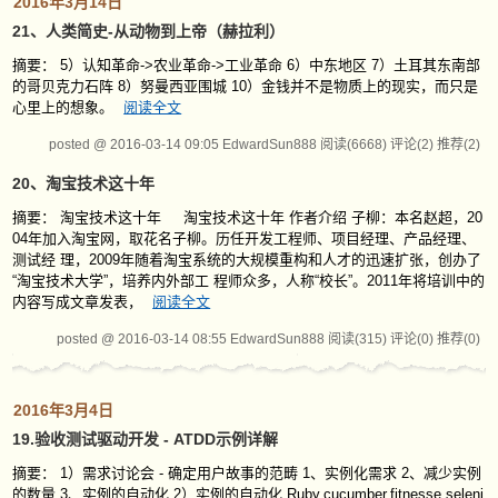
2016年3月14日
21、人类简史-从动物到上帝（赫拉利）
摘要： 5）认知革命->农业革命->工业革命 6）中东地区 7）土耳其东南部
的哥贝克力石阵 8）努曼西亚围城 10）金钱并不是物质上的现实，而只是
心里上的想象。
阅读全文
posted @ 2016-03-14 09:05 EdwardSun888
阅读(6668)
评论(2)
推荐(2)
20、淘宝技术这十年
摘要： 淘宝技术这十年 淘宝技术这十年 作者介绍 子柳：本名赵超，20
04年加入淘宝网，取花名子柳。历任开发工程师、项目经理、产品经理、
测试经 理，2009年随着淘宝系统的大规模重构和人才的迅速扩张，创办了
“淘宝技术大学”，培养内外部工 程师众多，人称“校长”。2011年将培训中的
内容写成文章发表，
阅读全文
posted @ 2016-03-14 08:55 EdwardSun888
阅读(315)
评论(0)
推荐(0)
2016年3月4日
19.验收测试驱动开发 - ATDD示例详解
摘要： 1）需求讨论会 - 确定用户故事的范畴 1、实例化需求 2、减少实例
的数量 3、实例的自动化 2）实例的自动化 Ruby,cucumber,fitnesse,seleni