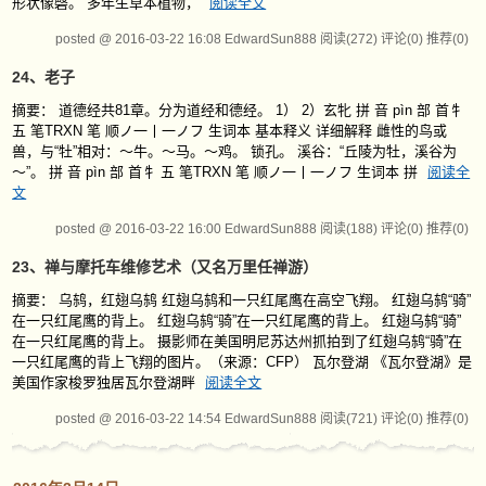
形状像磬。 多年生草本植物，
阅读全文
posted @ 2016-03-22 16:08 EdwardSun888
阅读(272)
评论(0)
推荐(0)
24、老子
摘要： 道德经共81章。分为道经和德经。 1） 2）玄牝 拼 音 pìn 部 首牜
五 笔TRXN 笔 顺ノ一丨一ノフ 生词本 基本释义 详细解释 雌性的鸟或
兽，与“牡”相对：～牛。～马。～鸡。 锁孔。 溪谷：“丘陵为牡，溪谷为
～”。 拼 音 pìn 部 首牜 五 笔TRXN 笔 顺ノ一丨一ノフ 生词本 拼
阅读全
文
posted @ 2016-03-22 16:00 EdwardSun888
阅读(188)
评论(0)
推荐(0)
23、禅与摩托车维修艺术（又名万里任禅游）
摘要： 乌鸫，红翅乌鸫 红翅乌鸫和一只红尾鹰在高空飞翔。 红翅乌鸫“骑”
在一只红尾鹰的背上。 红翅乌鸫“骑”在一只红尾鹰的背上。 红翅乌鸫“骑”
在一只红尾鹰的背上。 摄影师在美国明尼苏达州抓拍到了红翅乌鸫“骑”在
一只红尾鹰的背上飞翔的图片。（来源：CFP） 瓦尔登湖 《瓦尔登湖》是
美国作家梭罗独居瓦尔登湖畔
阅读全文
posted @ 2016-03-22 14:54 EdwardSun888
阅读(721)
评论(0)
推荐(0)