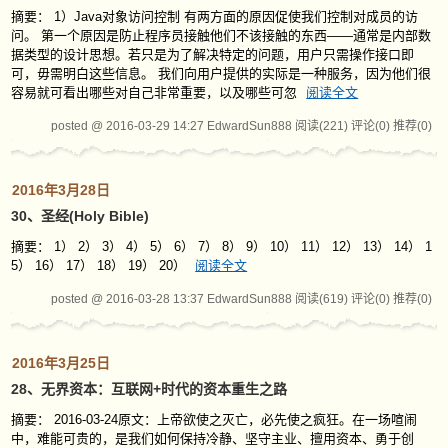
摘要： 1）Java对象访问控制 有两方面的原因促使我们控制对成员的访
问。 第一个原因是防止程序员接触他们不该接触的东西——通常是内部数
据类型的设计思想。若只是为了解决特定的问题，用户只需操作接口即
可，毋需明白这些信息。 我们向用户提供的实际是一种服务，因为他们很
容易就可看出哪些对自己非常重要，以及哪些可忽
阅读全文
posted @ 2016-03-29 14:27 EdwardSun888
阅读(221)
评论(0)
推荐(0)
2016年3月28日
30、圣经(Holy Bible)
摘要： 1） 2） 3） 4） 5） 6） 7） 8） 9） 10） 11） 12） 13） 14） 1
5） 16） 17） 18） 19） 20）
阅读全文
posted @ 2016-03-28 13:37 EdwardSun888
阅读(619)
评论(0)
推荐(0)
2016年3月25日
28、无界资本：互联网+时代的资本重生之路
摘要： 2016-03-24原文：上帝欲使之灭亡，必先使之疯狂。在一场喧闹
中，难能可贵的，是我们如何保持冷静、坚守主业、擅用资本、勇于创