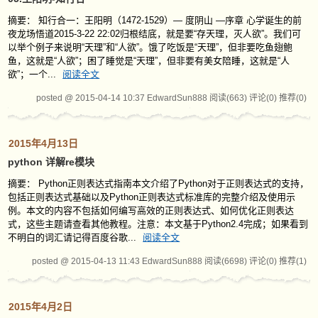
摘要： 知行合一：王阳明（1472-1529）— 度阴山 —序章 心学诞生的前
夜龙场悟道2015-3-22 22:02归根结底，就是要“存天理，灭人欲”。我们可
以举个例子来说明“天理”和“人欲”。饿了吃饭是“天理”，但非要吃鱼翅鲍
鱼，这就是“人欲”；困了睡觉是“天理”，但非要有美女陪睡，这就是“人
欲”；一个...
阅读全文
posted @ 2015-04-14 10:37 EdwardSun888
阅读(663)
评论(0)
推荐(0)
2015年4月13日
python 详解re模块
摘要： Python正则表达式指南本文介绍了Python对于正则表达式的支持，
包括正则表达式基础以及Python正则表达式标准库的完整介绍及使用示
例。本文的内容不包括如何编写高效的正则表达式、如何优化正则表达
式，这些主题请查看其他教程。注意：本文基于Python2.4完成；如果看到
不明白的词汇请记得百度谷歌...
阅读全文
posted @ 2015-04-13 11:43 EdwardSun888
阅读(6698)
评论(0)
推荐(1)
2015年4月2日