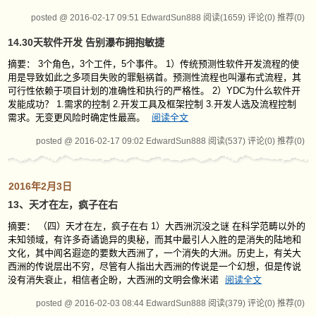
posted @ 2016-02-17 09:51 EdwardSun888
阅读(1659)
评论(0)
推荐(0)
14.30天软件开发 告别瀑布拥抱敏捷
摘要： 3个角色，3个工件，5个事件。 1）传统预测性软件开发流程的使
用是导致如此之多项目失败的罪魁祸首。预测性流程也叫瀑布式流程，其
可行性依赖于项目计划的准确性和执行的严格性。 2）YDC为什么软件开
发能成功？ 1.需求的控制 2.开发工具及框架控制 3.开发人选及流程控制
需求。无变更风险时确定性最高。
阅读全文
posted @ 2016-02-17 09:02 EdwardSun888
阅读(537)
评论(0)
推荐(0)
2016年2月3日
13、天才在左，疯子在右
摘要： （四）天才在左，疯子在右 1）大西洲沉没之谜 在科学范畴以外的
未知领域，有许多奇谲诡异的奥秘，而其中最引人入胜的是消失的陆地和
文化，其中闻名遐迩的要数大西洲了，一个消失的大洲。历史上，有关大
西洲的传说层出不穷，尽管有人指出大西洲的传说是一个幻想，但是传说
没有消失衰止，相信者企盼，大西洲的文明会像米诺
阅读全文
posted @ 2016-02-03 08:44 EdwardSun888
阅读(379)
评论(0)
推荐(0)