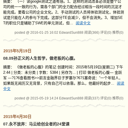
摘要： （一）读google测试之道有感。1、这样的测试改革必须是整个公
司的统一一致的行为，需各个部门的全力配合经过相当一段时间的沉淀才
能完成。要看公司的企业文化。2、手动测试的人员将体验测试化，体验测
试是只能在人的参与下完成。这部分TE会减少，但不会消失。3、增加SE
T的职位只是辅助了SWE的单元测试，但...
阅读全文
posted @ 2016-01-25 16:02 EdwardSun888
阅读(366)
评论(0)
推荐(0)
2015年5月19日
08.09孙正义的人生哲学，做老板的心腹。
摘要： 《做老板的心腹》的笔记 创建时间：2015年5月19日(星期二) 下午
2:44 | 分类：未分类 | 字数：5384 | 另存为... | 打印 做老板的心腹— 金跃
军 —?1?6查看图书>>前言金融界巨子罗塞尔?6?1塞奇说：“一个年轻人，
如果既无阅历又无背景，只有自己可以依靠。那么，他最好的起步...
阅读
全文
posted @ 2015-05-19 14:24 EdwardSun888
阅读(337)
评论(0)
推荐(0)
2015年4月30日
07.永不放弃：马云给创业者的24堂课