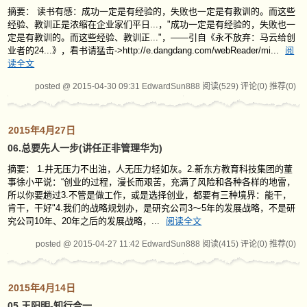
摘要： 读书有感：成功一定是有经验的，失败也一定是有教训的。而这些
经验、教训正是浓缩在企业家们平日...，"成功一定是有经验的，失败也一
定是有教训的。而这些经验、教训正..."，——引自《永不放弃：马云给创
业者的24...》，看书请猛击->http://e.dangdang.com/webReader/mi...
阅
读全文
posted @ 2015-04-30 09:31 EdwardSun888
阅读(529)
评论(0)
推荐(0)
2015年4月27日
06.总要先人一步(讲任正非管理华为)
摘要： 1.井无压力不出油，人无压力轻如灰。2.新东方教育科技集团的董
事徐小平说：“创业的过程，漫长而艰苦，充满了风险和各种各样的地雷，
所以你要趟过3.不管是做工作，或是选择创业，都要有三种境界：能干，
肯干，干好"4.我们的战略规划办，是研究公司3～5年的发展战略，不是研
究公司10年、20年之后的发展战略，...
阅读全文
posted @ 2015-04-27 11:42 EdwardSun888
阅读(415)
评论(0)
推荐(0)
2015年4月14日
05.王阳明-知行合一