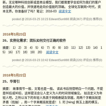
新。无论哪种科技创新或是商业模型，我们都需要学会如何为我们的客户
创造最大的价值，并快速地走向价值链的顶端。 全球化互联网+时代，资
本无界。你准备好了吗？笔记：2016-03
阅读全文
posted @ 2016-03-25 10:23 EdwardSun888
阅读(367)
评论(0)
推荐(0)
2016年3月23日
26、实例化需求：团队如何交付正确的软件
摘要： 1） 2） 3） 4） 5） 6） 7） 8） 9） 10） 11） 12） 13） 14） 1
5） 16） 17） 18） 19） 20）
阅读全文
posted @ 2016-03-23 10:42 EdwardSun888
阅读(220)
评论(0)
推荐(0)
2016年3月22日
25、华胥引
摘要： 故事情节一般，文笔也是一般。 读此书后恍惚明白一个问题。不提
是80后或90后，这样提法会让人定义为人的时间领域偏见。 姑且定义为年
轻人吧。之所以当下的年轻人热衷于网络悬疑及穿越，用两个字概括就是
矛盾（找抽），用一个字来概括就是虐！ 1. 珩 [héng] 佩玉上面的横玉，