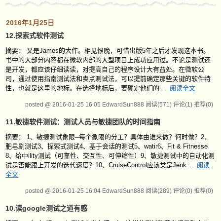
2016年1月25日
12.探索式软件测试
摘要： 又是James的大作。相见恨晚，可惜出版5年之后才发现这本书。
书中的大部分内容都在微软内部的大型项目上成功应用过。不论是测试还
是开发，都应该仔细读读，对提高自己的程序设计大有益处。在微软公
司，通过使用指南测试法和卖点测试法，可以提前确定那些关键的软件特
性，也就是这里的地标。在选择地标后，要确定他们的...
阅读全文
posted @ 2016-01-25 16:05 EdwardSun888
阅读(571)
评论(1)
推荐(0)
11.敏捷软件测试：测试人员与敏捷团队的时间指南
摘要： 1、敏捷测试象限--每个象限的分工？具体由谁来做？何时做？2、
肥皂剧测试3、探索式测试4、基于会话的测试5、watir6、Fit & Fitnesse
8、给中ility测试（可靠性、交互性、可伸缩性）9、敏捷测试中的自动化测
试是否能跟上开发的迭代速度？10、CruiseControl应该类是Jenk...
阅读
全文
posted @ 2016-01-25 16:04 EdwardSun888
阅读(289)
评论(0)
推荐(0)
10.读google测试之道有感