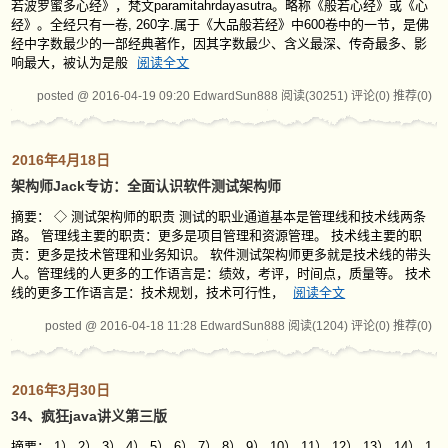
若波罗蜜多心经》，梵文paramitahrdayasutra。略称《般若心经》或《心
经》。全经只有一卷, 260字.属于《大品般若经》中600卷中的一节，是佛
经中字数最少的一部经典著作，因其字数最少、含义最深、传奇最多、影
响最大，被认为是般
阅读全文
posted @ 2016-04-19 09:20 EdwardSun888
阅读(30251)
评论(0)
推荐(0)
2016年4月18日
架构师Jack专访：全面认识软件测试架构师
摘要： ◇ 测试架构师的职责 测试的职业通道基本是管理线和技术线两条
路。 管理线主要的职责：更多是项目管理和资源管理。 技术线主要的职
责：更多是技术管理和业务知识。 软件测试架构师更多就是技术线的带头
人。管理线的人更多的工作语言是：绩效，考评，时间点，质量等。 技术
线的更多工作语言是：技术规划，技术可行性，
阅读全文
posted @ 2016-04-18 11:28 EdwardSun888
阅读(1204)
评论(0)
推荐(0)
2016年3月30日
34、疯狂java讲义第三版
摘要： 1） 2） 3） 4） 5） 6） 7） 8） 9） 10） 11） 12） 13） 14） 1