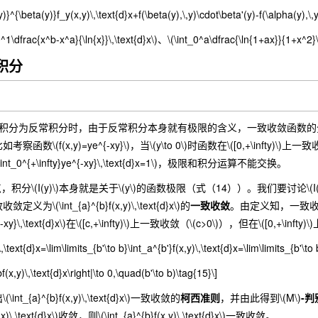
y)}^{\beta(y)}f_y(x,y)\,\text{d}x+f(\beta(y),\,y)\cdot\beta'(y)-f(\alpha(y),\,
dfrac{x^b-x^a}{\ln{x}}\,\text{d}x\)、\(\int_0^a\dfrac{\ln{1+ax}}{1+x^2}\
常积分
分为反常积分时，由于反常积分本身就有极限的含义，一致收敛函数的分析
\(f(x,y)=ye^{-xy}\)，当\(y\to 0\)时函数在\([0,+\infty)\)上一致
\int_0^{+\infty}ye^{-xy}\,\text{d}x=1\)，极限和积分运算不能交换。
分\(I(y)\)本身就是关于\(y\)的函数极限（式（14））。我们要讨论\(I(y)
(\int_{a}^{b}f(x,y)\,\text{d}x\)的
一致收敛
。由定义知，一致收
ye^{-xy}\,\text{d}x\)在\([c,+\infty)\)上一致收敛（\(c>0\)），但在\([0,+\in
\,\text{d}x=\lim\limits_{b'\to b}\int_a^{b'}f(x,y)\,\text{d}x=\lim\limits_{b'\to
^bf(x,y)\,\text{d}x\right|\to 0,\quad(b'\to b)\tag{15}\]
{a}^{b}f(x,y)\,\text{d}x\)一致收敛的
柯西准则
，并由此得到\(M\)
-判
hi(x)\,\text{d}x\)收敛，则\(\int_{a}^{b}f(x,y)\,\text{d}x\)一致收敛。