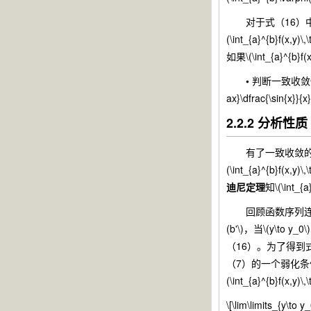
对于式（16）中
(\int_{a}^{b}
如果\(\int_{a}^{
•
判断一致收敛性：\(\in
ax}\dfrac{\sin{x}}{x
2.2.2 分析性质
有了一致收敛的概念，\
(\int_{a}^{b}f(x
迪尼定理
知\(\int_{
回顾函数序列连续性的结
(b'\)，当\(y\to y_
（16）。为了得到式（7
（7）的一个弱化条件总结为：
(\int_{a}^{b}f(x,
\[\lim\limits_{y\to y