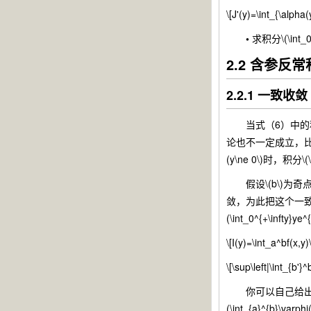
\[J'(y)=\int_{\alpha(
•
求积分\(\int_0^1\
2.2 含参反
2.2.1 一致收敛
当式（6）中的积
论也不一定成立，比如考察函数
(y\ne 0\)时，积分\(
假设\(b\)为奇点，积
敛，为此把这个一致收敛定义为\
(\int_0^{+\infty}
\[I(y)=\int_a^bf(x,y)
\[\sup\left|\int_{b'}
你可以自己给出\(\int_
(\int_{a}^{b}\varp