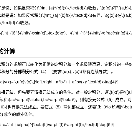
是说：如果反常积分\(\int_{a}^{b}f(x)\,\text{d}x\)收敛，\(g(x)\)在\((a,b)\
法
就是说：如果反常积分\(\int_{a}^{b}f(x)\,\text{d}x\)有界，\(g(x)\)在\
x)\,\text{d}x\)收敛。
0}^{+\infty}x\sin{x}\,\text{d}x\)、\(\int_{1}^{+\infty}\dfrac{\sin{x}}{x\sq
分的计算
分的求解可以转化为正常的定积分和一个求极限运算，定积分的一些结
常积分的
分部积分
公式（4）（要求\(u(x),v(x)\)都有连续导数）。
{d}v(x)=[\,u(x)v(x)\,]\left.\right|_a^b-\int_a^bv(x)\,\text{d}x\tag{4}\]
的
换元法
，但先要弄清换元法成立的条件。对一般定积分，设\(f(x)\)是\([a,b]\)上的连
t)\)连续和\(a=\varphi(\alpha),b=\varphi(\beta)\)，则有换元公式
\beta_0)\)也有换元法成立。要使式（5）两边都成立，还要\(b_0\to b\)和\(\bet
积分成立的额外条件。
{d}x=\int_{\alpha}^{\beta}f(\varphi(t))\varphi'(t)\,\text{d}t\tag{5}\]