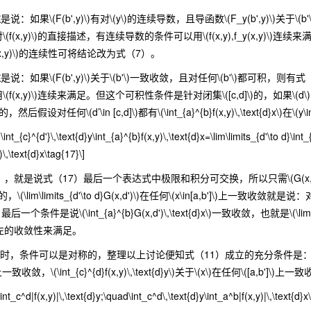
性
是说：如果\(F(b',y)\)有对\(y\)的连续导数，且导函数\(F_y(b',y)\)关于\(b'\)一致
x,y)\)的直接描述，有连续导数的条件可以用\(f(x,y),f_y(x,y)\)连续来满足，一致
(x,y)\)的连续性可将结论改为式（7）。
性
是说：如果\(F(b',y)\)关于\(b'\)一致收敛，且对任何\(b'\)都可积，则有式（11）成
f(x,y)\)连续来满足。但这个可积性条件是针对闭集\([c,d]\)的，如果\
的，然后假设对任何\(d’\in [c,d]\)都有\(\int_{a}^{b}f(x,y)\,\text{d}x
}\int_{c}^{d'}\,\text{d}y\int_{a}^{b}f(x,y)\,\text{d}x=\lim\limits_{d'\to d}\int_
\,\text{d}x\tag{17}\]
是说式（17）最后一个表达式中极限和积分可交换，所以只需\(G(x,d')\)满
im\limits_{d'\to d}G(x,d')\)在任何\(x\in[a,b']\)上一致收敛就是说：对任何\(b'\i
一个条件是说\(\int_{a}^{b}G(x,d')\,\text{d}x\)一致收敛，也就是\(\lim\limi
左的收敛性来满足。
，条件可以是对称的，整理以上讨论便知式（11）成立的充分条件是：（1）\(f(x,y)\)连续
]\)上一致收敛，\(\int_{c}^{d}f(x,y)\,\text{d}y\)关于\(x\)在任何\
\int_c^d|f(x,y)|\,\text{d}y;\quad\int_c^d\,\text{d}y\int_a^b|f(x,y)|\,\text{d}x