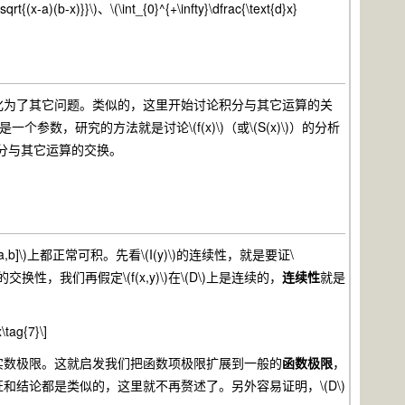
t{(x-a)(b-x)}}\)、\(\int_{0}^{+\infty}\dfrac{\text{d}x}
为了其它问题。类似的，这里开始讨论积分与其它运算的关
参数，研究的方法就是讨论\(f(x)\)（或\(S(x)\)）的分析
究积分与其它运算的交换。
([a,b]\)上都正常可积。先看\(I(y)\)的连续性，就是要证\
}x\)。为了体现运算的交换性，我们再假定\(f(x,y)\)在\(D\)上是连续的，
连续性
就是
x\tag{7}\]
数极限。这就启发我们把函数项极限扩展到一般的
函数极限
，
证和结论都是类似的，这里就不再赘述了。另外容易证明，\(D\)