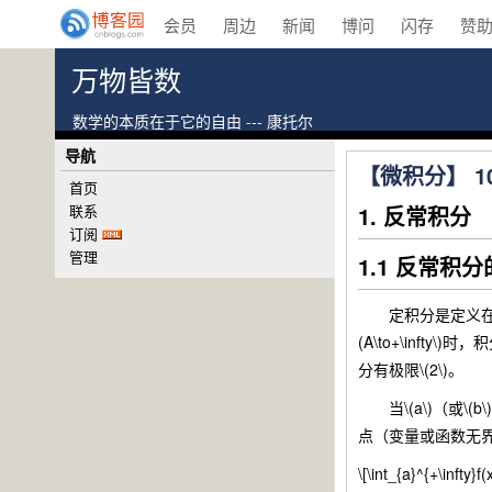
会员
周边
新闻
博问
闪存
赞
万物皆数
数学的本质在于它的自由 --- 康托尔
导航
【微积分】 10
首页
联系
1. 反常积分
订阅
管理
1.1 反常积
定积分是定义在闭区间\([
(A\to+\infty\)时，积
分有极限\(2\)。
当\(a\)（或\(b\
点（变量或函数无
\[\int_{a}^{+\infty}f