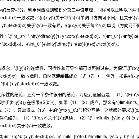
的反常积分，利用柯西准则和积分第二中值定理，同样可以证明以下两
f(x,y)\,\text{d}x\)一致收敛，\(g(x,y)\)关于每个\(x\)单调（方向可不同
b}f(x,y)\,\text{d}x\)关于\(y\)一致有界，\(g(x,y)\)关于每个\(x\)
t_0^{+\infty}\dfrac{y}{1+y^2x^2}\,\text{d}x\)、\(\int_0^{+\infty}xe^{-x
}\,\text{d}x\)、\(\int_0^{+\infty}\dfrac{\sin{ax}}{a+x}\,\text{d}x\)。
(I(y)\)的连续性、可微性和可导性都可以照搬过来。为保证\(F(b',y)\)对
,y)\,\text{d}x\)一致收敛时，自然就
连续性
成立（式（7））。例外，如果\(f(x,y)
a}^{b}f(x,y)\,\text{d}x\)一致收敛。
论，还有一个条件很弱的结论，对应到这里就是：（1）\(F(b',y)\)在\(b'\t
0\)时\(F(b',y)\)存在极限\(S(b')\)。如果（1）（2）成立，那么有\(\lim\limits_{y\
），只需将式（16）中的\(y\to y_0\)与积分互换，这就额外要求\(f(x,y)\)在
（1）\(f(x,y)\)关于\(x\)连续；（2）\(\lim\limits_{y\to y_0}f(x
y)\,\text{d}x\)关于\(y\)一致收敛。
_0}\int_{a}^bf(x,y)\,\text{d}x=\lim\limits_{b'\to b}\lim\limits_{y\to y_0}\int_{