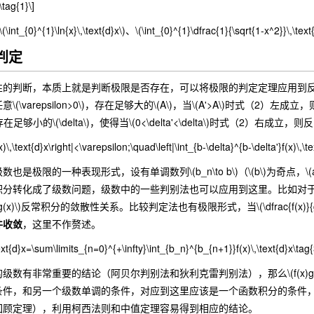
\tag{1}\]
{0}^{1}\ln{x}\,\text{d}x\)、\(\int_{0}^{1}\dfrac{1}{\sqrt{1-x^2}}\,\text
的判定
判断，本质上就是判断极限是否存在，可以将极限的判定定理应用到
(\varepsilon>0\)，存在足够大的\(A\)，当\(A'>A\)时式（
0\)，存在足够小的\(\delta\)，使得当\(0<\delta'<\delta\)时式（2）右成
f(x)\,\text{d}x\right|<\varepsilon;\quad\left|\int_{b-\delta}^{b-\delta'}f(x)\,\
极限的一种表现形式，设有单调数列\(b_n\to b\)（\(b\)为奇点，
化成了级数问题，级数中的一些判别法也可以应用到这里。比如对于\(f(x)\geqs
),g(x)\)反常积分的敛散性关系。比较判定法也有极限形式，当\(\dfrac{f
件收敛
，这里不作赘述。
\text{d}x=\sum\limits_{n=0}^{+\infty}\int_{b_n}^{b_{n+1}}f(x)\,\text{d}x\tag{
有非常重要的结论（阿贝尔判别法和狄利克雷判别法），那么\(f(x)g
条件，和另一个级数单调的条件，对应到这里应该是一个函数积分的条件
回顾定理），利用柯西法则和中值定理容易得到相应的结论。