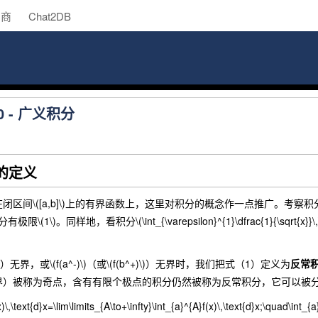
助商
Chat2DB
 - 广义积分
分的定义
a,b]\)上的有界函数上，这里对积分的概念作一点推广。考察积分\(\int_{1}^{A}\dfr
分有极限\(1\)。同样地，看积分\(\int_{\varepsilon}^{1}\dfrac{1}{\sqrt{x}}\,\te
)）无界，或\(f(a^-)\)（或\(f(b^+)\)）无界时，我们把式（1）定义为
反常
界）被称为奇点，含有有限个极点的积分仍然被称为反常积分，它可以被
(x)\,\text{d}x=\lim\limits_{A\to+\infty}\int_{a}^{A}f(x)\,\text{d}x;\quad\int_{a