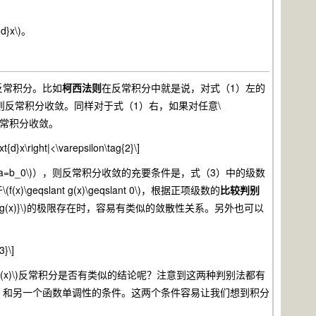
{d}x\)。
反常积分。比如
柯西法则
在反常积分中就是说，对式（1）左的
2）左成立，则反常积分收敛。同样对于式（1）右，如果对任意\
立，则反常积分收敛。
text{d}x\right|<\varepsilon\tag{2}\]
\(a=b_0\)），则反常积分收敛的充要条件是，式（3）中的级数
lant g(x)\geqslant 0\)，根据正项级数的
比较判别
(x)}{g(x)}\)的极限存在时，容易有类似的敛散性关系。另外也可以
3}\]
(x)\)反常积分是否有类似的结论呢？注意到这两种判别法都有
，和另一个函数单调性的条件。这两个条件容易让我们想到积分