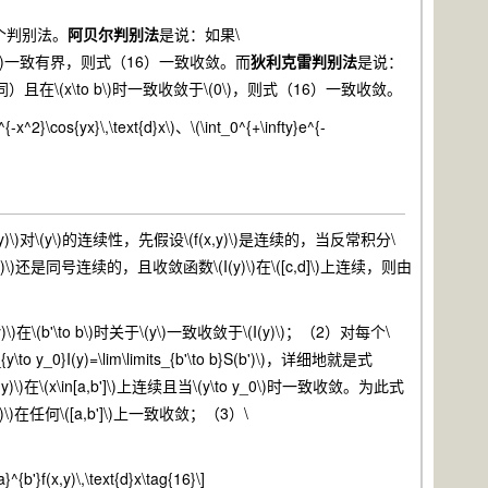
个判别法。
阿贝尔判别法
是说：如果\
）且关于\(y\)一致有界，则式（16）一致收敛。而
狄利克雷判别法
是说：
单调（方向可不同）且在\(x\to b\)时一致收敛于\(0\)，则式（16）一致收敛。
^2}\cos{yx}\,\text{d}x\)、\(\int_0^{+\infty}e^{-
\(y\)的连续性，先假设\(f(x,y)\)是连续的，当反常积分\
\)还是同号连续的，且收敛函数\(I(y)\)在\([c,d]\)上连续，则由
o b\)时关于\(y\)一致收敛于\(I(y)\)；（2）对每个\
to y_0}I(y)=\lim\limits_{b'\to b}S(b')\)，详细地就是式
\(x\in[a,b']\)上连续且当\(y\to y_0\)时一致收敛。为此式
,y)\)在任何\([a,b']\)上一致收敛；（3）\
a}^{b'}f(x,y)\,\text{d}x\tag{16}\]