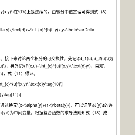
x,y)\)在\(D\)上是连续的。由微分中值定理可得到式（8）
elta y}\,\text{d}x=\int_{a}^{b}f_y(x,y+\theta\varDelta
)是存在的。接下来讨论两个积分的可交换性，先记\(S_1(u),S_2(u)\)为
外记\(F(x,u)=\int_{c}^{u}f(x,y)\,\text{d}y\)，易知\
_2(u)\)，式（11）得证。
t_{c}^{u}f(x,y)\,\text{d}y\tag{10}\]
d}y\tag{11}\]
=t\alpha(y)+(1-t)\beta(y)\)，可以证明\(J(y)\)的连
(y),v=\beta(y)\)为中间变量，根据复合函数的求导法则知式（13）成