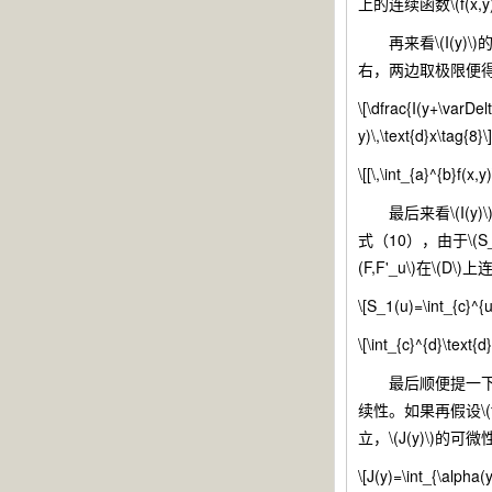
上的连续函数\(f(x,
再来看\(I(y)\
右，两边取极限便得到
\[\dfrac{I(y+\varDel
y)\,\text{d}x\tag{8}\]
\[[\,\int_{a}^{b}f(x,y
最后来看\(I(y)\)的
式（10），由于\(S_1(c
(F,F'_u\)在\(D\
\[S_1(u)=\int_{c}^{u
\[\int_{c}^{d}\text{d
最后顺便提一下式（12）中
续性。如果再假设\(f_y
立，\(J(y)\)的可
\[J(y)=\int_{\alpha(y