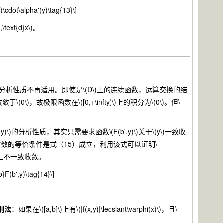
y)\cdot\alpha'(y)\tag{13}\]
,\text{d}x\)。
性质不再适用。即使是\(D\)上的连续函数，运算交换的结
收敛于\(0\)，故极限函数在\([0,+\infty)\)上的积分为\(0\)。但\
\)的分析性质，其实只需要求函数\(F(b',y)\)关于\(y\)一致收
敛的等价条件是式（15）成立，利用该式可以证明\
fty)\)上不一致收敛。
 b}F(b',y)\tag{14}\]
别法
：如果在\([a,b]\)上有\(|f(x,y)|\leqslant\varphi(x)\)，且\