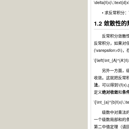
\delta}f(x)\,\text{d}x
•
求反常积分：\(\int_
1.2 敛散性
反常积分敛散性的
反常积分，如果对任意\
(\varepsilon>
\[\left|\int_{A}^{A'}
另外一方面，级数也是
收敛。这就把反常积分转
法
，可以得到\(f(x
定义
绝对收敛
和
条
\[\int_{a}^{b}f(x)\,
级数中对乘法的级数
一个级数局部和的
第二中值定理（请