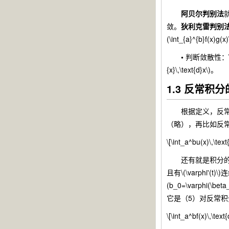
阿贝尔判别法
就
敛。
狄利克雷判别
(\int_{a}^{b}f(x)g(
•
判断敛散性：\(\int_{
{x}\,\text{d}x\)。
1.3 反常积
根据定义，反常积
（略），再比如反
\[\int_a^bu(x)\,\text
还有就是积分
且有\(\varphi'(
(b_0=\varphi(
它是（5）对反常
\[\int_a^bf(x)\,\text