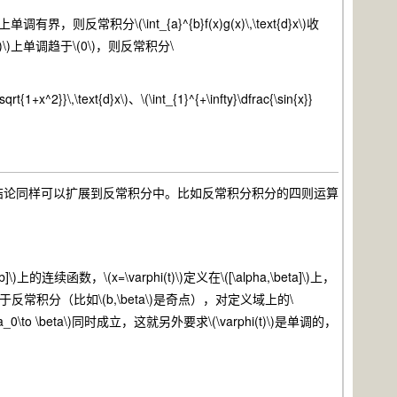
)上单调有界，则反常积分\(\int_{a}^{b}f(x)g(x)\,\text{d}x\)收
((a,b)\)上单调趋于\(0\)，则反常积分\
rt{1+x^2}}\,\text{d}x\)、\(\int_{1}^{+\infty}\dfrac{\sin{x}}
论同样可以扩展到反常积分中。比如反常积分积分的四则运算
续函数，\(x=\varphi(t)\)定义在\([\alpha,\beta]\)上，
（5）成立。对于反常积分（比如\(b,\beta\)是奇点），对定义域上的\
a_0\to \beta\)同时成立，这就另外要求\(\varphi(t)\)是单调的，