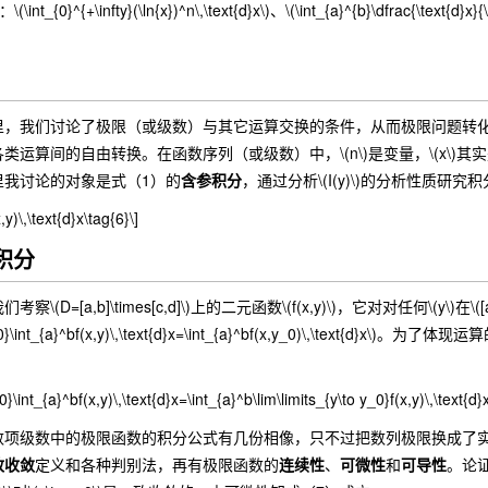
{0}^{+\infty}(\ln{x})^n\,\text{d}x\)、\(\int_{a}^{b}\dfrac{\text{d}x}{\sqr
我们讨论了极限（或级数）与其它运算交换的条件，从而极限问题转化
运算间的自由转换。在函数序列（或级数）中，\(n\)是变量，\(x\)其实是一个
里我讨论的对象是式（1）的
含参积分
，通过分析\(I(y)\)的分析性质研
,y)\,\text{d}x\tag{6}\]
常积分
=[a,b]\times[c,d]\)上的二元函数\(f(x,y)\)，它对对任何\(y\)在\
to y_0}\int_{a}^bf(x,y)\,\text{d}x=\int_{a}^bf(x,y_0)\,\text{d
_0}\int_{a}^bf(x,y)\,\text{d}x=\int_{a}^b\lim\limits_{y\to y_0}f(x,y)\,\text{d}
级数中的极限函数的积分公式有几份相像，只不过把数列极限换成了实
致收敛
定义和各种判别法，再有极限函数的
连续性
、
可微性
和
可导性
。论