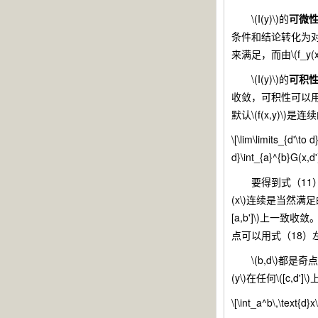
\(I(y)\)的
可微
条件和结论转化为对\(f(
来满足，而由\(f_y
\(I(y)\)的
可积
收敛，可积性可以用\(
默认\(f(x,y)\)是连续
\[\lim\limits_{d'\to d
d}\int_{a}^{b}G(x,d')
要得到式（11），就
(x\)连续是当然满足的，\(\l
[a,b']\)上一致收敛。最后
点可以用式（18）
\(b,d\)都是奇点时
(y\)在任何\([c,d'
\[\int_a^b\,\text{d}x