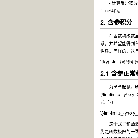
•
计算反常积分：\(\int_
{1+x^4}\)。
2. 含参积分
在函数项级数里，
系，并希望能得到各类
性质。同样的，这
\[I(y)=\int_{a}^{b}f(x
2.1 含参正
为简单起见，我们考察\(D
(\lim\limits_{y\
式（7）。
\[\lim\limits_{y\to y
这个式子和函数项
先是函数极限的
一