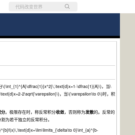
所有博客
当前博客
ac{1}{x^2}\,\text{d}x=1-\dfrac{1}{A}\)，当\
xt{d}x=2-2\sqrt{\varepsilon}\)，当\(\varepsilon\to 0\)时，积
积分
。极限存在时，称反常积分
收敛
，否则称为
发散
的。反常的
分割为若干独立的反常积分。
}^{b}f(x)\,\text{d}x=\lim\limits_{\delta\to 0}\int_{a}^{b-