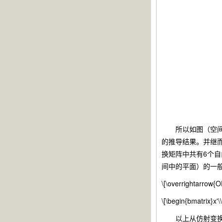
所以如图（空间类推），平面
的推导结果。并继而有坐标
换矩阵中共有6个
间中的平面）的一
\[\overrightarrow{O
\[\begin{bmatrix}x
以上从仿射变换抽