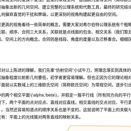
是抽象出新的几何空间、建立完整的公理系统和代数工具，最终的研究结
几何摒弃直觉的干扰和弊端，以更深刻的视角构建起更自由的空间。
高的视角看待一些简单的概念，需要大家对希尔伯特公理系统有个粗略
关联、顺序、合同三大关系，关联就是点线面的包含、相交关系（我们暂
面、空间上的方向概念，合同则是线段、角度的度量以及迁移重合。细细
以上陈述的理解，我们先拿“仿射空间”小试牛刀，将理念落实到具体的操
其抽象程度比射影几何要低，初学者更容易理解。但也正因为它的理论相
下面就以实数域上的三维欧氏空间（简称欧氏空间）为常规空间，逐步引
个相交平面\(\alpha,\beta\)，并假定一簇平行线（所有同方向
射下，两个平面的点对应点、直线对应直线，相交直线的交点对应、平行
）。当然还容易知道点的顺序关系也是不变的，这就说明了平面上的关联
还有：平面上的光线簇对两条直线的映射关系。