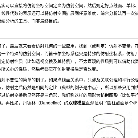
其实可以直接将仿射坐标空间定义为仿射空间，然后规定好点线面、单比
。线性代数的表示还可以将仿射空间扩展到任意维度，综合分析法再一次
继续分析的工具、而非最终目的。
，最后就来看看仿射几何的一些应用，找到（或判定）仿射不变量，在
是一个特殊的仿射空间，而笛卡尔坐标系也只是特殊的仿射坐标系，仿射
判定仿射性质（比如透视变换及其特例），不太直观的性质则可以借助代
你所关心的性质，然后考察它在仿射变换后是否改变。
不变性的简单的例子。如果点线面关系中，只涉及关联公理和平行公理
点，仿射之后仍然是相同的定比（典型的例子是中点），所以那些只用到
经过仿射变换后显然还是三角形，我们称这样的图形为
仿射图形
（比如平
再比如，丹德林（Dandeline）的
双球模型
直观证明了圆柱截面是个椭