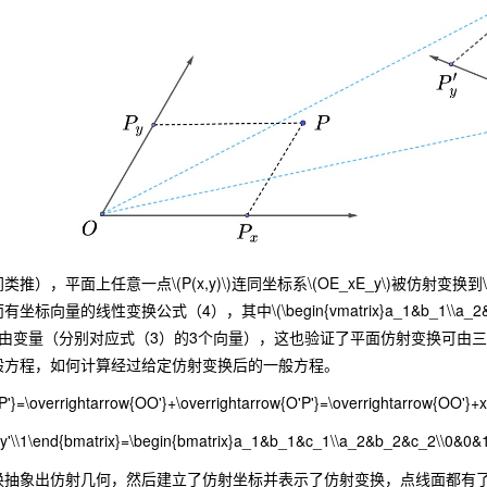
上任意一点\(P(x,y)\)连同坐标系\(OE_xE_y\)被仿射变换到\(P'\)和\(O'
向量的线性变换公式（4），其中\(\begin{vmatrix}a_1&b_1\\a_2&b
自由变量（分别对应式（3）的3个向量），这也验证了平面仿射变换可由
般方程，如何计算经过给定仿射变换后的一般方程。
P'}=\overrightarrow{OO'}+\overrightarrow{O'P'}=\overrightarrow{OO'}+x\
'\\y'\\1\end{bmatrix}=\begin{bmatrix}a_1&b_1&c_1\\a_2&b_2&c_2\\0&0&1\
象出仿射几何，然后建立了仿射坐标并表示了仿射变换，点线面都有了