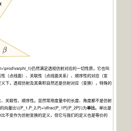
rphi=\prod\varphi_i\)仍然满足透视仿射对应的一切性质，它也叫
素性（点线面）、关联性（点线面关系）、顺序性的对应（变
定义下，透视仿射及其乘积自然还是仿射对应（变换），特殊的
性、关联性、顺序性。显然常用度量中的长度、角度都不是仿射
P_2,P)=\dfrac{P_1P}{P_2P}\)为
单比
。单比是
单比不变作为仿射变换的定义，但它与我们的定义也是等价的