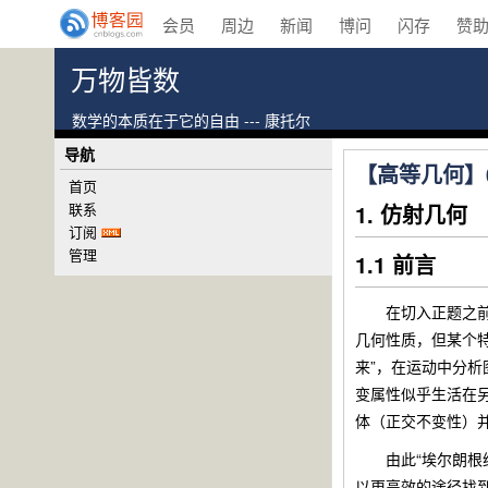
会员
周边
新闻
博问
闪存
赞
万物皆数
数学的本质在于它的自由 --- 康托尔
导航
【高等几何】0
首页
联系
1. 仿射几何
订阅
管理
1.1 前言
在切入正题之前，
几何性质，但某个
来”，在运动中分
变属性似乎生活在
体（正交不变性）
由此“埃尔朗根纲
以更高效的途径找