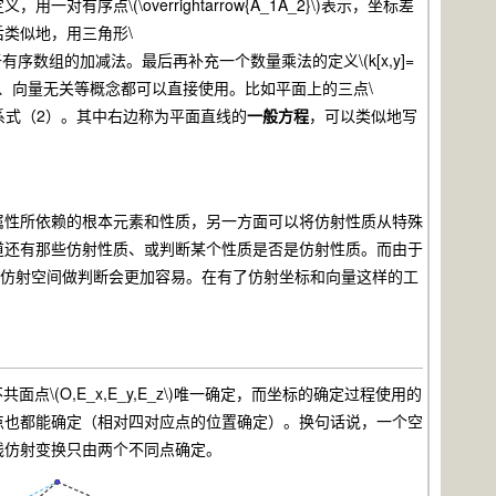
(\overrightarrow{A_1A_2}\)表示，坐标差
。然后类似地，用三角形\
向量加减法，它等价于有序数组的加减法。最后再补充一个数量乘法的定义\(k[x,y]=
表示、向量无关等概念都可以直接使用。比如平面上的三点\
，也就等价于关系式（2）。其中右边称为平面直线的
一般方程
，可以类似地写
性所依赖的根本元素和性质，另一方面可以将仿射性质从特殊
道还有那些仿射性质、或判断某个性质是否是仿射性质。而由于
在仿射空间做判断会更加容易。在有了仿射坐标和向量这样的工
面点\(O,E_x,E_y,E_z\)唯一确定，而坐标的确定过程使用的
点也都能确定（相对四对应点的位置确定）。换句话说，一个空
线仿射变换只由两个不同点确定。