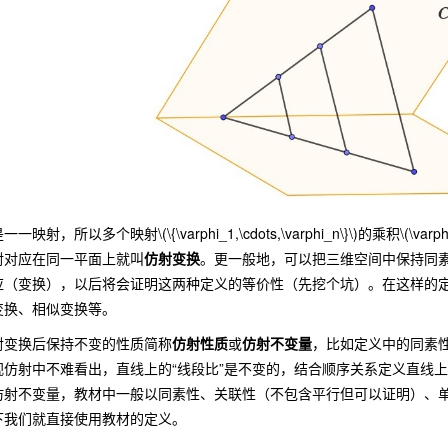
所以多个映射\(\{\varphi_1,\cdots,\varphi_n\}\)的乘积\(\va
射对应在同一平面上就叫
仿射变换
。更一般地，可以把三维空间中保持同
应（变换），以后将会证明这两种定义的等价性（先挖个坑）。在这样的
变换、相似变换等。
变换后保持不变的性质简称
仿射性质
或
仿射不变量
，比如定义中的同素
中不难看出，直线上的“线段比”是不变的，结合顺序关系定义直线上的向量比\((P_1,
仿射不变量，教材中一般以同素性、关联性（不包含平行但可以证明）、
下我们就直接使用教材的定义。