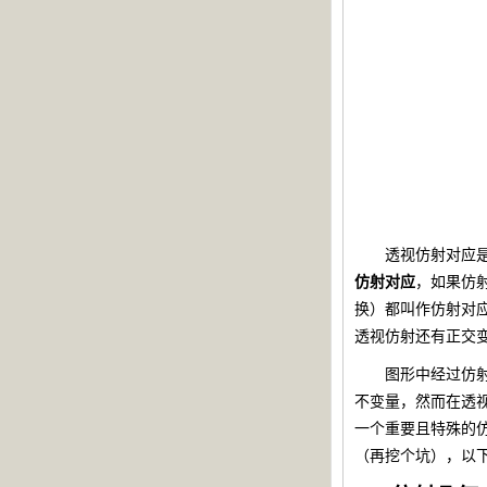
透视仿射对应是一一映射，
仿射对应
，如果仿
换）都叫作仿射对
透视仿射还有正交
图形中经过仿射
不变量，然而在透视仿射
一个重要且特殊的
（再挖个坑），以