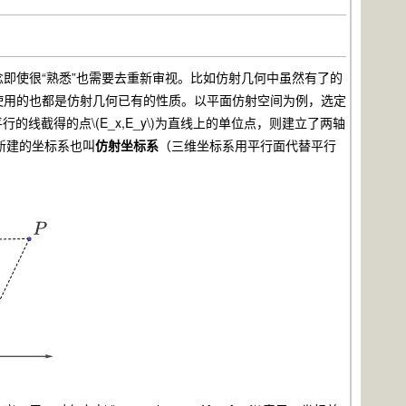
使很“熟悉”也需要去重新审视。比如仿射几何中虽然有了的
使用的也都是仿射几何已有的性质。以平面仿射空间为例，选定
平行的线截得的点\(E_x,E_y\)为直线上的单位点，则建立了两轴
)，新建的坐标系也叫
仿射坐标系
（三维坐标系用平行面代替平行