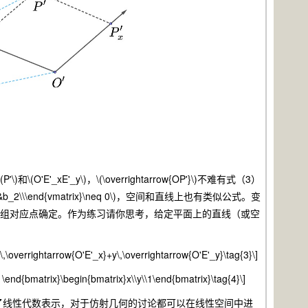
E'_xE'_y\)，\(\overrightarrow{OP'}\)不难有式（3）
_2\\\end{vmatrix}\neq 0\)，空间和直线上也有类似公式。变
三组对应点确定。作为练习请你思考，给定平面上的直线（或空
,\overrightarrow{O'E'_x}+y\,\overrightarrow{O'E'_y}\tag{3}\]
end{bmatrix}\begin{bmatrix}x\\y\\1\end{bmatrix}\tag{4}\]
线性代数表示，对于仿射几何的讨论都可以在线性空间中进