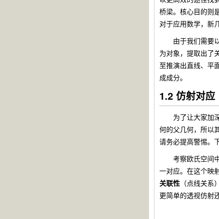
桥梁。核心目的则
对于应用数学，新
由于我们需要以更
为对象，提取出了
至推演出直线、平
成成分。
1.2 仿射对应
为了让大家加深对
何的父几何，所以
请务必提高警惕。
考察欧氏空间中的两
一对应。在这个映
关联性
（点线关系
更简单的透视仿射