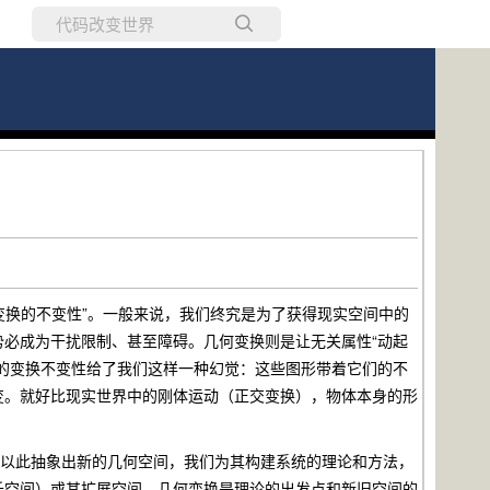
所有博客
当前博客
换的不变性”。一般来说，我们终究是为了获得现实空间中的
必成为干扰限制、甚至障碍。几何变换则是让无关属性“动起
的变换不变性给了我们这样一种幻觉：这些图形带着它们的不
变。就好比现实世界中的刚体运动（正交变换），物体本身的形
以此抽象出新的几何空间，我们为其构建系统的理论和方法，
氏空间）或其扩展空间，几何变换是理论的出发点和新旧空间的