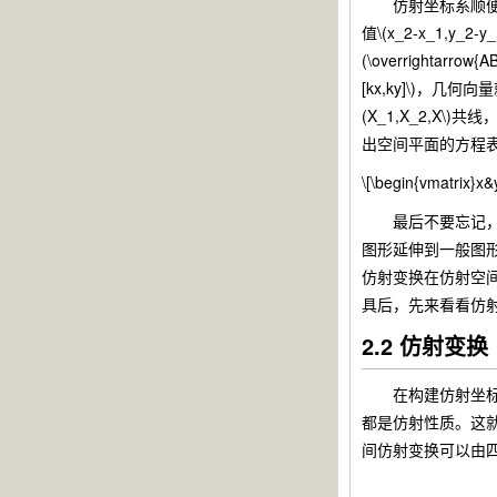
仿射坐标系顺便还带来
值\(x_2-x_1,
(\overrightar
[kx,ky]\)
(X_1,X_2,X\)
出空间平面的方程
\[\begin{vmatrix}
最后不要忘记，我
图形延伸到一般图
仿射变换在仿射空
具后，先来看看仿
2.2 仿射变换
在构建仿射坐标的过程
都是仿射性质。这
间仿射变换可以由