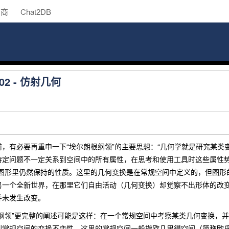
助商
Chat2DB
2 - 仿射几何
有必要再重申一下“埃尔朗根纲领”的主要思想：“几何学就是研究某类变
特定问题不一定关系到空间中的所有属性，在思考和使用工具时这些属性势
析图形里仍然保持的性质。这里的几何变换是在常规空间中定义的，但图形
另一个全新世界，在那里它们自由活动（几何变换）却觉察不出形体的改
并未发生改变。
领”更完整的阐述可能是这样：在一个常规空间中考察某类几何变换，并
到常规空间的变换不变性。这里的常规空间一般指欧几里得空间（简称欧