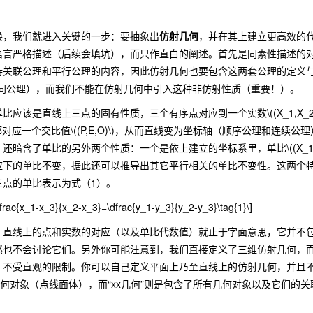
我们就进入关键的一步：要抽象出
仿射几何
，并在其上建立更高效的
语言严格描述（后续会填坑），而只作直白的阐述。首先是同素性描述的
特关联公理和平行公理的内容，因此仿射几何也要包含这两套公理的定义
合同公理），而我们不能在仿射几何中引入这种非仿射性质（重要！）。
是直线上三点的固有性质，三个有序点对应到一个实数\((X_1,X_2,X_
都对应一个交比值\((P,E,O)\)，从而直线变为坐标轴（顺序公理和连续公理）
含了单比的另外两个性质：一个是依上建立的坐标系里，单比\((X_1,X_2,X_3)\)
应下的单比不变，据此还可以推导出其它平行相关的单比不变性。这两个
三点的单比表示为式（1）。
frac{x_1-x_3}{x_2-x_3}=\dfrac{y_1-y_3}{y_2-y_3}\tag{1}\]
线上的点和实数的对应（以及单比代数值）就止于字面意思，它并不包
然也不会讨论它们。另外你可能注意到，我们直接定义了三维仿射几何，
：不受直观的限制。你可以自己定义平面上乃至直线上的仿射几何，并且
几何对象（点线面体），而“xx几何”则是包含了所有几何对象以及它们的