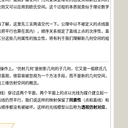
论则又可以应用到欧氏空间。这个过程的本质就类似于理论数学
了解，这里先三言两语交代一下。公理中以不被定义的点线面
且把平行也算在其内），顺序关系规定了直线上点的次序性，直
区分这些几何属性的独立性，将有利于我们理解新几何空间的组
作上。“仿射几何”是射影几何的子几何，它又是一般欧氏几
对直观，很容易被忽视为一个方法手段，而不是新的几何空间，
出三维仿射空间的概念。
的平行线）穿过这两个平面，两个平面上的点以光线为媒介建立起一
直线仍然平行，我们说这样的映射保留了
同素性
（点和直线）和
与顺序都没有被破坏。这样的光线模型以后称为
透视仿射对应
，