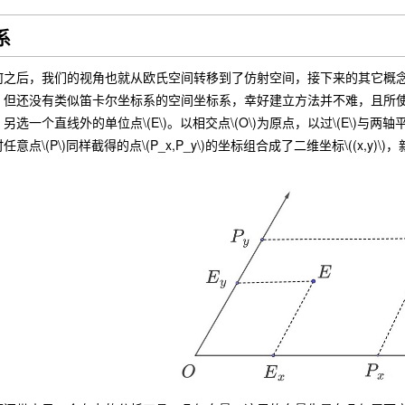
系
后，我们的视角也就从欧氏空间转移到了仿射空间，接下来的其它概念即
，但还没有类似笛卡尔坐标系的空间坐标系，幸好建立方法并不难，且所
选一个直线外的单位点\(E\)。以相交点\(O\)为原点，以过\(E\)与两轴
点\(P\)同样截得的点\(P_x,P_y\)的坐标组合成了二维坐标\((x,y)\