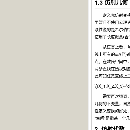
1.3 仿射几何
定义完仿射变换，
里暂且不使用公理
联性说的是希尔伯
使用了长度概念(
从语言上看，单比应该
线上所有的点\(P\)
点。在欧氏空间中，还暗
两条直线在透视对
此可知任意直线上
\[(X_1,X_2,X_3)=\d
需要再次强调，直
几何的不变量，自
性定义变换的好处
“空间”是指某一个
2. 仿射代数