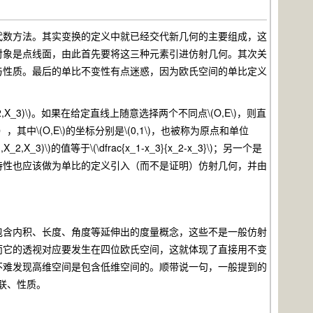
代数方法。其实变换的定义中就已经交代新几何的主要组成，这
对象是点线面，由此首先要将这三种元素引进仿射几何。其次关
与性质。最后的单比不变性有点迷惑，因为欧氏空间的单比定义
3)\)。如果在给定直线上随意选择两个不同点\(O,E\)，则直
，其中\(O,E\)的坐标分别是\(0,1\)，也被称为原点和单位
的值等于\(\dfrac{x_1-x_3}{x_2-x_3}\)；另一个是
特性也应该做为单比的定义引入（而不是证明）仿射几何，并由
含内积、长度、角度等延伸出的度量概念，这些不是一般仿射
而它的透视对应要发生在四位欧氏空间，这就体现了直接用不变
不难发现高维空间是包含低维空间的。顺带说一句，一般提到的
关联、性质。