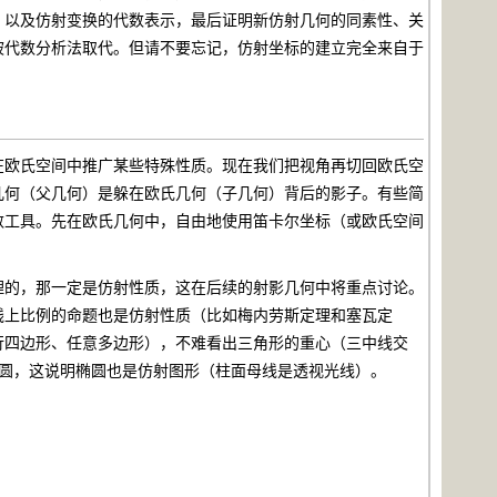
、以及仿射变换的代数表示，最后证明新仿射几何的同素性、关
被代数分析法取代。但请不要忘记，仿射坐标的建立完全来自于
欧氏空间中推广某些特殊性质。现在我们把视角再切回欧氏空
几何（父几何）是躲在欧氏几何（子几何）背后的影子。有些简
数工具。先在欧氏几何中，自由地使用笛卡尔坐标（或欧氏空间
的，那一定是仿射性质，这在后续的射影几何中将重点讨论。
线上比例的命题也是仿射性质（比如梅内劳斯定理和塞瓦定
行四边形、任意多边形），不难看出三角形的重心（三中线交
圆，这说明椭圆也是仿射图形（柱面母线是透视光线）。