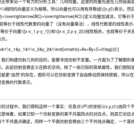
另一个有力的分析工具：几何向量。这里的向量先是在几何层面定义，用一对有序点\
y_2-y_1\)相同的向量定义为相等，所以向量也可以用有序数组\([x,y]\)表示
row{AB}+\overrightarrow{BC}=\overrightarrow{AC}\)定义
，几何向量就等价于线性代数里的向量了（没有向量乘法），线性代数里的线性
共线，等价于向量\([x-x_1,y-y_1]\)和\([x-x_2,y-y_2]\)线性相关
表示。
x&y&1\\x_1&y_1&1\\x_2&y_2&1\end{vmatrix}=Ax+By+C=0\tag{2}\]
们构建仿射几何的目的，是要寻找仿射不变量。一方面为了了解图形属
形。此前仿射变换定义在欧氏空间，除了一些已知的简单属性，我们想知
间是更“自然”的存在，图形可以在仿射变换下自由移动而保持原貌，所以
射变换的代数表示。
中，我们得知这样一个事实：任意点\(P\)的坐标\((x,y,z)\)由四个不共
就意味着，如果已知一个仿射变换的某不共面四点的对应点，则其它对应
四个不共面点确定，同样一个平面仿射变换由三个不共线点确定，一个直