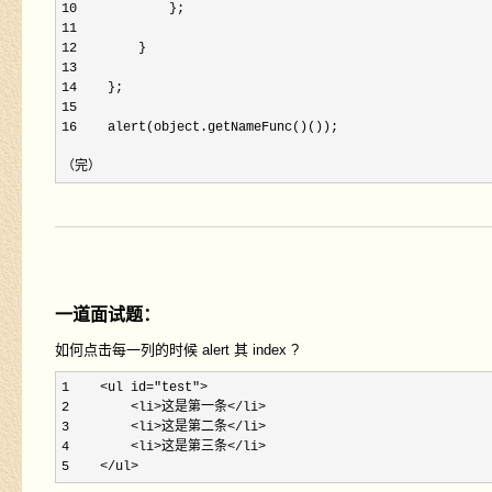
10
11     

12
13     

14
15     

16
    alert(object.getNameFunc()());

（完）
一道面试题：
如何点击每一列的时候 alert 其 index ?
1    <ul id="test">

2        <li>这是第一条</li>

3        <li>这是第二条</li>

4        <li>这是第三条</li>

5    </ul>