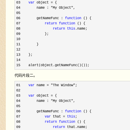
03    
var
 object =
04        name : "My Object"
05     

06        getNameFunc : 
function
07            
return
function
08                
return
this
09
10     

11
12     

13
14     

15    alert(object.getNameFunc()());
代码片段二。
01    
var
 name = "The Window"
02     

03    
var
 object =
04        name : "My Object"
05     

06        getNameFunc : 
function
07            
var
 that = 
this
08            
return
function
09                
return