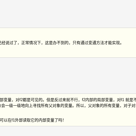
已经说过了，正常情况下，这是办不到的，只有通过变通方法才能实现。
局部变量，对f2都是可见的。但是反过来就不行，f2内部的局部变量，对f1 就是
ope），子对象会一级一级地向上寻找所有父对象的变量。所以，父对象的所有变量，对子
就可以在f1外部读取它的内部变量了吗！