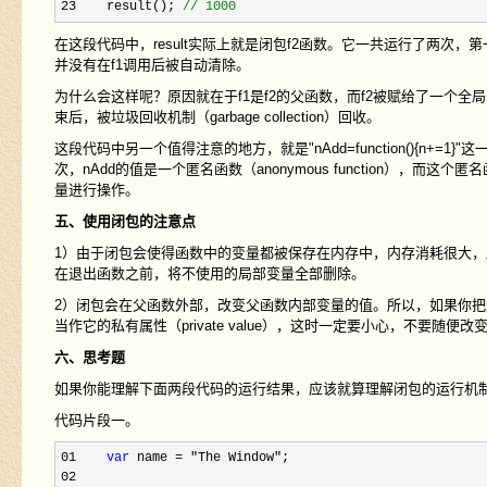
23    result(); 
//
 1000
在这段代码中，result实际上就是闭包f2函数。它一共运行了两次，
并没有在f1调用后被自动清除。
为什么会这样呢？原因就在于f1是f2的父函数，而f2被赋给了一个全局
束后，被垃圾回收机制（garbage collection）回收。
这段代码中另一个值得注意的地方，就是"nAdd=function(){n+=
次，nAdd的值是一个匿名函数（anonymous function），而
量进行操作。
五、使用闭包的注意点
1）由于闭包会使得函数中的变量都被保存在内存中，内存消耗很大，
在退出函数之前，将不使用的局部变量全部删除。
2）闭包会在父函数外部，改变父函数内部变量的值。所以，如果你把父函数当
当作它的私有属性（private value），这时一定要小心，不要随便
六、思考题
如果你能理解下面两段代码的运行结果，应该就算理解闭包的运行机
代码片段一。
01    
var
 name = "The Window"
02     
