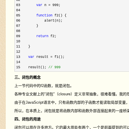
02     

03        
var
 n = 999
04     

05        
function
06
07
08     

09        
return
10     

11
12     

13    
var
 result =
14     

15    result(); 
//
 999
三、闭包的概念
上一节代码中的f2函数，就是闭包。
各种专业文献上的"闭包"（closure）定义非常抽象，很难看懂。我的
由于在JavaScript语言中，只有函数内部的子函数才能读取局部变
所以，在本质上，闭包就是将函数内部和函数外部连接起来的一座桥
四、闭包的用途
闭包可以用在许多地方。它的最大用处有两个，一个是前面提到的可