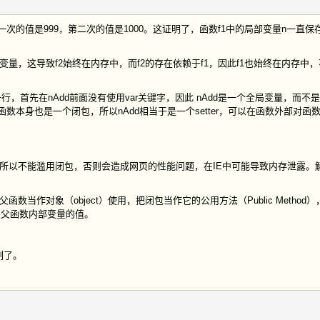
第一次的值是999，第二次的值是1000。这证明了，函数f1中的局部变量n一直
变量，这导致f2始终在内存中，而f2的存在依赖于f1，因此f1也始终在内存中
1}"这一行，首先在nAdd前面没有使用var关键字，因此 nAdd是一个全局变量，而
这个匿名函数本身也是一个闭包，所以nAdd相当于是一个setter，可以在函数外部对
所以不能滥用闭包，否则会造成网页的性能问题，在IE中可能导致内存泄露。
作对象（object）使用，把闭包当作它的公用方法（Public Method
改变父函数内部变量的值。
制了。