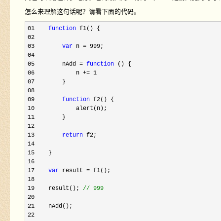
怎么来理解这句话呢？请看下面的代码。
01    
function
02     

03        
var
 n = 999
04     

05        nAdd = 
function
06            n += 1

07
08     

09        
function
10
11
12     

13        
return
14     

15
16     

17    
var
 result =
18     

19    result(); 
//
 999
20     

21
22     
