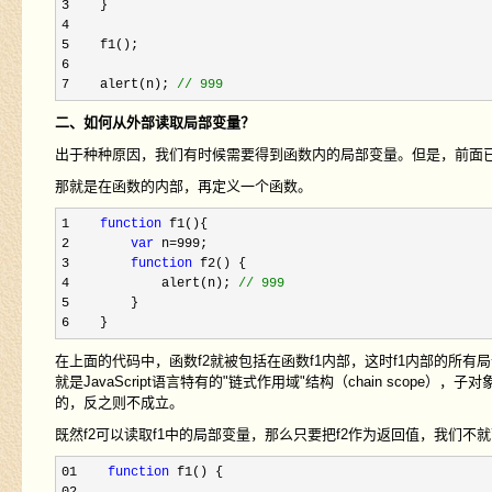
3
4     

5
6     

7    alert(n); 
//
 999
二、如何从外部读取局部变量？
出于种种原因，我们有时候需要得到函数内的局部变量。但是，前面
那就是在函数的内部，再定义一个函数。
1    
function
2        
var
 n=999
3        
function
4            alert(n); 
//
 999
5
6    }
在上面的代码中，函数f2就被包括在函数f1内部，这时f1内部的所有
就是JavaScript语言特有的"链式作用域"结构（chain sc
的，反之则不成立。
既然f2可以读取f1中的局部变量，那么只要把f2作为返回值，我们不
01    
function