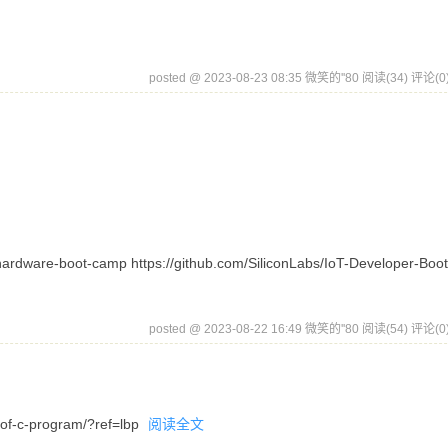
posted @ 2023-08-23 08:35 微笑的''80
阅读(34)
评论(0
-hardware-boot-camp https://github.com/SiliconLabs/IoT-Developer-Bo
posted @ 2023-08-22 16:49 微笑的''80
阅读(54)
评论(0
of-c-program/?ref=lbp
阅读全文