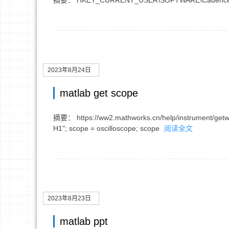
摘要： HKEY_CURRENT_USER\SOFTWARE\Cadence Desi
2023年8月24日
matlab get scope
摘要： https://ww2.mathworks.cn/help/instrument/getwa
H1"; scope = oscilloscope; scope
阅读全文
2023年8月23日
matlab ppt