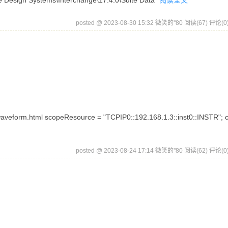
gn Systems\Interchange\17.4.0\Suite Data
阅读全文
posted @ 2023-08-30 15:32 微笑的''80
阅读(67)
评论(0
veform.html scopeResource = "TCPIP0::192.168.1.3::inst0::INSTR"; c
posted @ 2023-08-24 17:14 微笑的''80
阅读(62)
评论(0