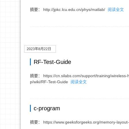
摘要： http://jpkc.lcu.edu.cn/phys/matlab/
阅读全文
2023年8月22日
RF-Test-Guide
摘要： https://cn.silabs.com/support/training/wireless
p/wiki/RF-Test-Guide
阅读全文
c-program
摘要： https://www.geeksforgeeks.org/memory-layout-