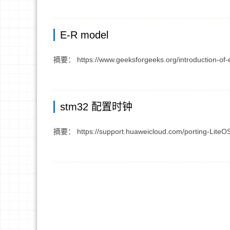
E-R model
摘要： https://www.geeksforgeeks.org/introduction-of
stm32 配置时钟
摘要： https://support.huaweicloud.com/porting-LiteO