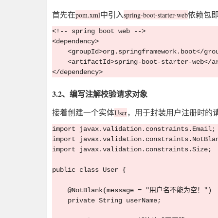
首先在
中引入
依赖包
pom.xml
spring-boot-starter-web
<!-- spring boot web -->

<dependency>

    <groupId>org.springframework.boot</grou
    <artifactId>spring-boot-starter-web</ar
3.2、编写注解校验请求对象
接着创建一个实体
，用于封装用户注册时的
User
import javax.validation.constraints.Email;

import javax.validation.constraints.NotBlan
import javax.validation.constraints.Size;

public class User {

    @NotBlank(message = "用户名不能为空！")

    private String userName;
