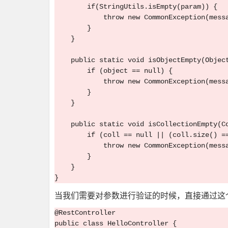
        if(StringUtils.isEmpty(param)) {

            throw new CommonException(messa
        }

    }

    public static void isObjectEmpty(Object
        if (object == null) {

            throw new CommonException(messa
        }

    }

    public static void isCollectionEmpty(Co
        if (coll == null || (coll.size() ==
            throw new CommonException(messa
        }

    }

当我们需要对参数进行验证的时候，直接通过这
@RestController

public class HelloController {
