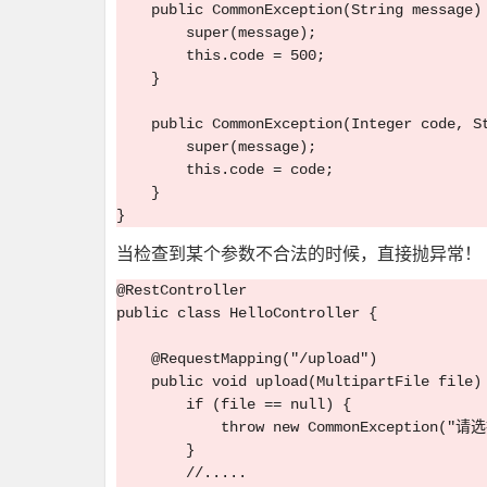
    public CommonException(String message) 
        super(message);

        this.code = 500;

    }

    public CommonException(Integer code, St
        super(message);

        this.code = code;

    }

当检查到某个参数不合法的时候，直接抛异常！
@RestController

public class HelloController {

    @RequestMapping("/upload")

    public void upload(MultipartFile file) 
        if (file == null) {

            throw new CommonException(
        }

        //.....
