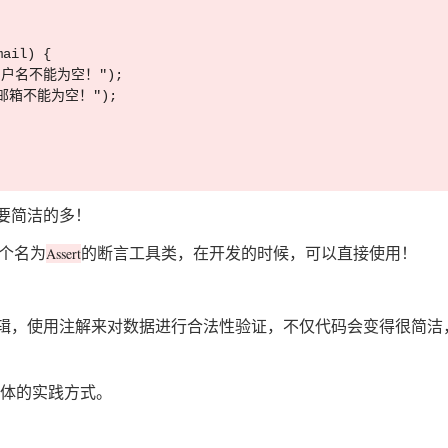
ail) {

, "用户名不能为空！");

, "邮箱不能为空！");

要简洁的多！
个名为
的断言工具类，在开发的时候，可以直接使用！
Assert
辑，使用注解来对数据进行合法性验证，不仅代码会变得很简洁
看具体的实践方式。