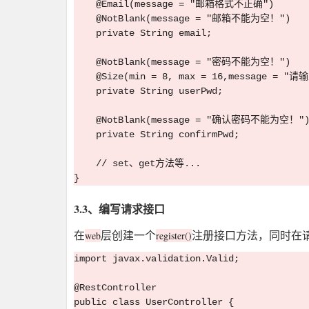
    @Email(message = "邮箱格式不正确")

    @NotBlank(message = "邮箱不能为空！")

    private String email;

    @NotBlank(message = "密码不能为空！")

    @Size(min = 8, max = 16,message =
    private String userPwd;

    @NotBlank(message = "确认密码不能为空！")
    private String confirmPwd;

    // set、get方法等...

3.3、编写请求接口
在
层创建一个
注册接口方法，同时在
web
register()
import javax.validation.Valid;

@RestController

public class UserController {
