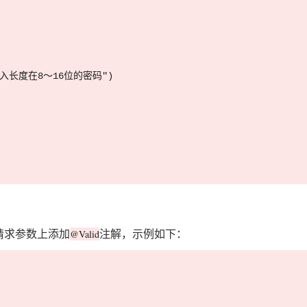
 "请输入长度在8～16位的密码")



请求参数上添加
注解，示例如下：
@Valid