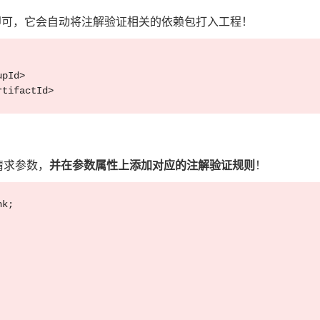
即可，它会自动将注解验证相关的依赖包打入工程！
pId>

tifactId>

并在参数属性上添加对应的注解验证规则
请求参数，
！
k;
