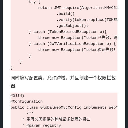
        try {

            return JWT.require(Algorithm.HMAC512(KEY
                    .build()

                    .verify(token.replace(TOKEN_PREF
                    .getSubject();

        } catch (TokenExpiredException e){

            throw new Exception("token已失效，请重新登
        } catch (JWTVerificationException e) {

            throw new Exception("token验证失败！",e);
        }

    }

同时编写配置类，允许跨域，并且创建一个权限拦截
器
@Slf4j

@Configuration

public class GlobalWebMvcConfig implements WebMvcCon
       /**

     * 重写父类提供的跨域请求处理的接口

     * @param registry
