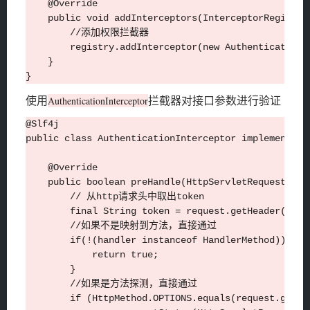
    @Override

    public void addInterceptors(InterceptorRegistry 
        //添加权限拦截器

        registry.addInterceptor(new AuthenticationI
    }

使用
拦截器对接口参数进行验证
AuthenticationInterceptor
@Slf4j

public class AuthenticationInterceptor implements Ha
    @Override

    public boolean preHandle(HttpServletRequest req
        // 从http请求头中取出token

        final String token = request.getHeader(JwtTo
        //如果不是映射到方法，直接通过

        if(!(handler instanceof HandlerMethod)){

            return true;

        }

        //如果是方法探测，直接通过

        if (HttpMethod.OPTIONS.equals(request.getMet