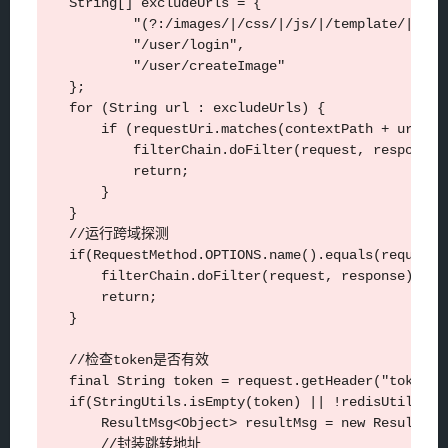
    String[] excludeUrls = {

            "(?:/images/|/css/|/js/|/template/|/stat
            "/user/login",

            "/user/createImage"

    };

    for (String url : excludeUrls) {

        if (requestUri.matches(contextPath + url) |
            filterChain.doFilter(request, response);
            return;

        }

    }

    //运行跨域探测

    if(RequestMethod.OPTIONS.name().equals(request.g
        filterChain.doFilter(request, response);

        return;

    }

    //检查token是否有效

    final String token = request.getHeader("token");
    if(StringUtils.isEmpty(token) || !redisUtil.exis
        ResultMsg<Object> resultMsg = new ResultMs
        //封装跳转地址
