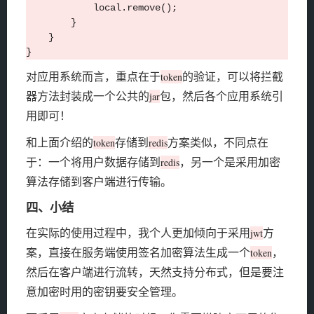
            local.remove();

        }

    }

对应用系统而言，重点在于
的验证，可以将拦截
token
器方法封装成一个公共的
包，然后各个应用系统引
jar
用即可！
和上面介绍的
存储到
方案类似，不同点在
token
redis
于：一个将用户数据存储到
，另一个是采用加密
redis
算法存储到客户端进行传输。
四、小结
在实际的使用过程中，我个人更加倾向于采用
方
jwt
案，直接在服务端使用签名加密算法生成一个
，
token
然后在客户端进行流转，天然支持分布式，但是要注
意加密时用的密钥要安全管理。