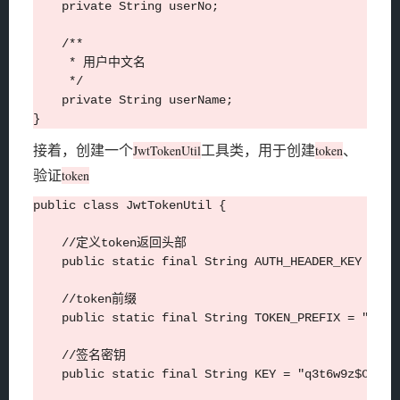
    private String userNo;

    /**

     * 用户中文名

     */

    private String userName;

接着，创建一个
工具类，用于创建
、
JwtTokenUtil
token
验证
token
public class JwtTokenUtil {

    //定义token返回头部

    public static final String AUTH_HEADER_KEY = "Au
    //token前缀

    public static final String TOKEN_PREFIX = "Beare
    //签名密钥

    public static final String KEY = "q3t6w9z$C&F)J@