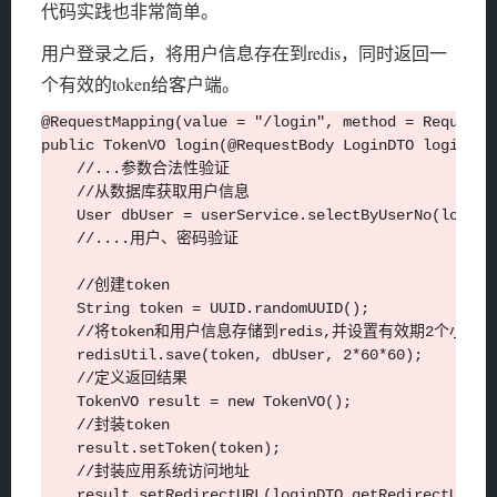
代码实践也非常简单。
用户登录之后，将用户信息存在到redis，同时返回一
个有效的token给客户端。
@RequestMapping(value = "/login", method = RequestM
public TokenVO login(@RequestBody LoginDTO loginDTO)
    //...参数合法性验证

    //从数据库获取用户信息

    User dbUser = userService.selectByUserNo(loginDT
    //....用户、密码验证

    //创建token

    String token = UUID.randomUUID();

    //将token和用户信息存储到redis,并设置有效期2个小时

    redisUtil.save(token, dbUser, 2*60*60);

    //定义返回结果

    TokenVO result = new TokenVO();

    //封装token

    result.setToken(token);

    //封装应用系统访问地址

    result.setRedirectURL(loginDTO.getRedirectURL())