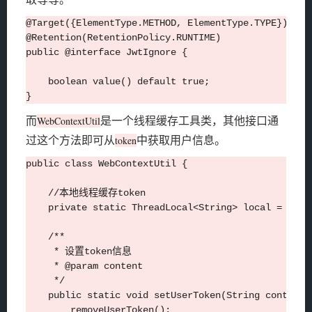
@Target({ElementType.METHOD, ElementType.TYPE})

@Retention(RetentionPolicy.RUNTIME)

public @interface JwtIgnore {

    boolean value() default true;

而
是一个线程缓存工具类，其他接口通
WebContextUtil
过这个方法即可从
中获取用户信息。
token
public class WebContextUtil {

    //本地线程缓存token

    private static ThreadLocal<String> local = new T
    /**

     * 设置token信息

     * @param content

     */

    public static void setUserToken(String content){
        removeUserToken();
