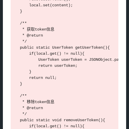
        local.set(content);

    }

    /**

     * 获取token信息

     * @return

     */

    public static UserToken getUserToken(){

        if(local.get() != null){

            UserToken userToken = JSONObject.parseO
            return userToken;

        }

        return null;

    }

    /**

     * 移除token信息

     * @return

     */

    public static void removeUserToken(){

        if(local.get() != null){
