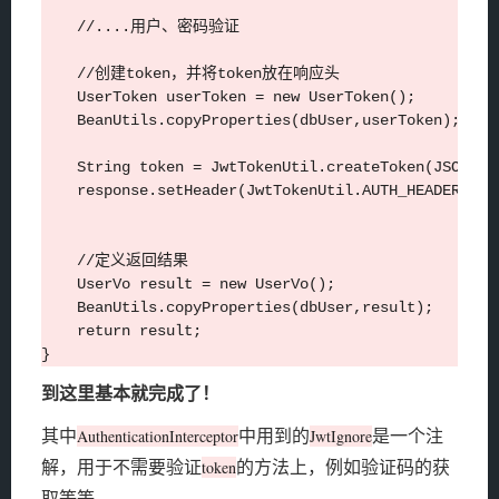
    //....用户、密码验证

    //创建token，并将token放在响应头

    UserToken userToken = new UserToken();

    BeanUtils.copyProperties(dbUser,userToken);

    String token = JwtTokenUtil.createToken(JSONObje
    response.setHeader(JwtTokenUtil.AUTH_HEADER_KEY,
    //定义返回结果

    UserVo result = new UserVo();

    BeanUtils.copyProperties(dbUser,result);

    return result;

到这里基本就完成了！
其中
中用到的
是一个注
AuthenticationInterceptor
JwtIgnore
解，用于不需要验证
的方法上，例如验证码的获
token
取等等。