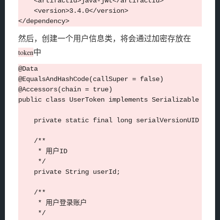
    <artifactId>java-jwt</artifactId>

    <version>3.4.0</version>

然后，创建一个用户信息类，将会通过加密存放在
中
token
@Data

@EqualsAndHashCode(callSuper = false)

@Accessors(chain = true)

public class UserToken implements Serializable {

    private static final long serialVersionUID = 1L;
    /**

     * 用户ID

     */

    private String userId;

    /**

     * 用户登录账户

     */
