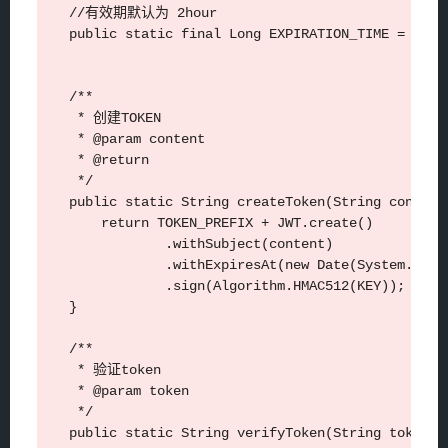
    //有效期默认为 2hour

    public static final Long EXPIRATION_TIME = 1000L
    /**

     * 创建TOKEN

     * @param content

     * @return

     */

    public static String createToken(String content)
        return TOKEN_PREFIX + JWT.create()

                .withSubject(content)

                .withExpiresAt(new Date(System.curr
                .sign(Algorithm.HMAC512(KEY));

    }

    /**

     * 验证token

     * @param token

     */

    public static String verifyToken(String token) t