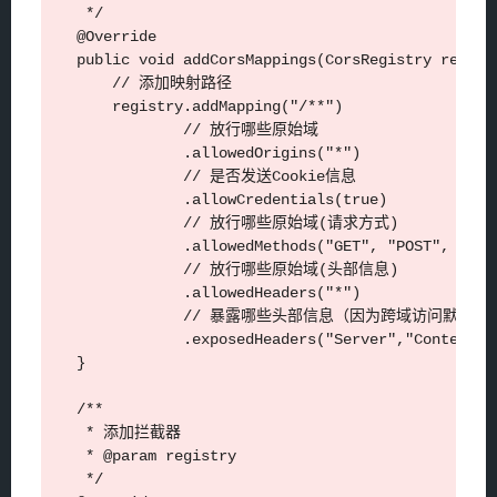
     */

    @Override

    public void addCorsMappings(CorsRegistry registr
        // 添加映射路径

        registry.addMapping("/**")

                // 放行哪些原始域

                .allowedOrigins("*")

                // 是否发送Cookie信息

                .allowCredentials(true)

                // 放行哪些原始域(请求方式)

                .allowedMethods("GET", "POST", "DEL
                // 放行哪些原始域(头部信息)

                .allowedHeaders("*")

                // 暴露哪些头部信息（因为跨域访问默认
                .exposedHeaders("Server","Content-L
    }

    /**

     * 添加拦截器

     * @param registry

     */
