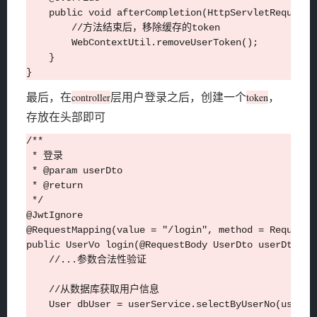
    public void afterCompletion(HttpServletRequest 
        //方法结束后，移除缓存的token

        WebContextUtil.removeUserToken();

    }

最后，在
层用户登录之后，创建一个
，
controller
token
存放在头部即可
/**

 * 登录

 * @param userDto

 * @return

 */

@JwtIgnore

@RequestMapping(value = "/login", method = RequestM
public UserVo login(@RequestBody UserDto userDto, Ht
    //...参数合法性验证

    //从数据库获取用户信息

    User dbUser = userService.selectByUserNo(userDto