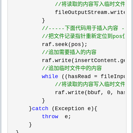
//
将读取的内容写入临时文件
              fileOutputStream.write(
          }

//
-----下面代码用于插入内容 ----
//
把文件记录指针重新定位到pos位置
          raf.seek(pos);

//
追加需要插入的内容
          raf.write(insertContent.getB
//
追加临时文件中的内容
while
 ((hasRead = fileInput
//
将读取的内容写入临时文件
              raf.write(bbuf, 0
, hasRe
          }

      }
catch
 (Exception e){

throw
  e;

      }

  }
