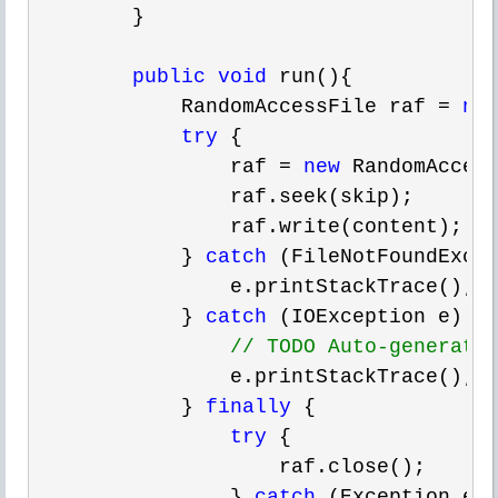
        }  

public
void
 run(){  

            RandomAccessFile raf 
= 
nu
try
 {  

                raf 
= 
new
 RandomAcces
                raf.seek(skip);  

                raf.write(content);  

            } 
catch
 (FileNotFoundExcep
                e.printStackTrace();  
            } 
catch
 (IOException e) { 
//
 TODO Auto-generate
                e.printStackTrace();  
            } 
finally
 {  

try
 {  

                    raf.close();  

                } 
catch
 (Exception e) 