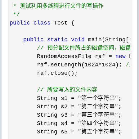
 * 测试利用多线程进行文件的写操作 

*/
public
class
 Test {  

public
static
void
 main(String[] 
//
 预分配文件所占的磁盘空间，磁盘中
        RandomAccessFile raf = 
new
 Ra
        raf.setLength(
1024*1024); 
//
 
        raf.close();  

//
 所要写入的文件内容  
        String s1 = "第一个字符串"
;  

        String s2 
= "第二个字符串"
;  

        String s3 
= "第三个字符串"
;  

        String s4 
= "第四个字符串"
;  

        String s5 
= "第五个字符串"
;  
