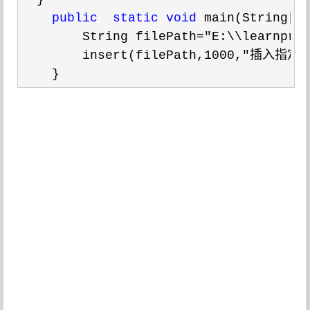
public
static
void
 main(String[]
        String filePath
="E:\\learnpro
        insert(filePath,
1000,"插入指定
    }