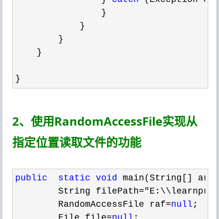
                }  

            }  

        }  

    }  

}  
2、使用RandomAccessFile实现从
指定位置读取文件的功能
public
static
void
 main(String[] arg
        String filePath
="E:\\learnpro
        RandomAccessFile raf
=
null
;

        File file
=
null
;
