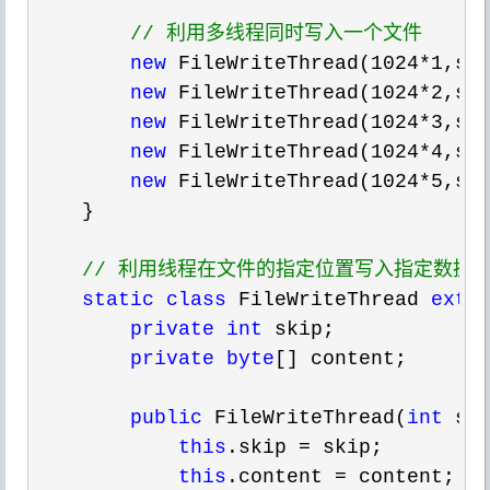
//
 利用多线程同时写入一个文件  
new
 FileWriteThread(1024*1,s1
new
 FileWriteThread(1024*2,s2
new
 FileWriteThread(1024*3,s3
new
 FileWriteThread(1024*4,s4
new
 FileWriteThread(1024*5,s5
    }  

//
 利用线程在文件的指定位置写入指定数据 
static
class
 FileWriteThread 
exte
private
int
 skip;  

private
byte
[] content;  

public
 FileWriteThread(
int
 sk
this
.skip =
 skip;  

this
.content =
 content;  
