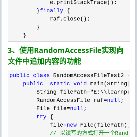
            e.printStackTrace();

        }
finally
 {

            raf.close();

        }

    }
3、使用RandomAccessFile实现向
文件中追加内容的功能
public
class
 RandomAccessFileTest2 {

public
static
void
 main(String[]
        String filePath
="E:\\learnpro
        RandomAccessFile raf
=
null
;

        File file
=
null
;

try
 {

            file
=
new
 File(filePath);

//
 以读写的方式打开一个RandomA