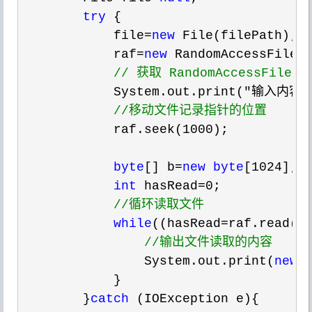
try
 {

            file
=
new
 File(filePath);

            raf
=
new
 RandomAccessFile(
//
 获取 RandomAccessFi
            System.out.print("输入内容
//
移动文件记录指针的位置
            raf.seek(1000
);

byte
[] b=
new
byte
[1024
];

int
 hasRead=0
;

//
循环读取文件
while
((hasRead=raf.read(b
//
输出文件读取的内容
                System.out.print(
new
 
            }

        }
catch
 (IOException e){
