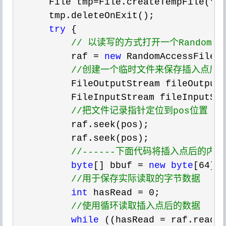
      File tmp
=File.createTempFile("t
      tmp.deleteOnExit();

try
 {

//
 以读写的方式打开一个RandomAcc
          raf = 
new
 RandomAccessFile(
//
创建一个临时文件来保存插入点后
          FileOutputStream fileOutput
          FileInputStream fileInputSt
//
把文件记录指针定位到pos位置
          raf.seek(pos);

          raf.seek(pos);

//
------下面代码将插入点后的内容
byte
[] bbuf = 
new
byte
[64
];

//
用于保存实际读取的字节数据
int
 hasRead = 0
;

//
使用循环读取插入点后的数据
while
 ((hasRead = raf.read(