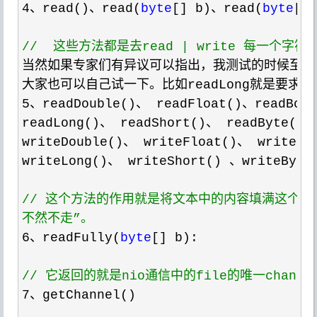
4、read()、read(
byte
[] b)、read(
byte
[] 
//
  这些方法都是去read | write 每一个字
当然如果专家们有异议可以指出，我测试的时候至少
5
、readDouble()、 readFloat()、readBool
readLong()、 readShort()、 readByte()、 
writeDouble()、 writeFloat()、 writeBoo
writeLong()、 writeShort() 、writeByte(
//
 这个方法的作用就是将文本中的内容填满这个缓
不然不走”。
6、readFully(
byte
[] b):

//
 它返回的就是nio通信中的file的唯一channel,
7
、getChannel()
