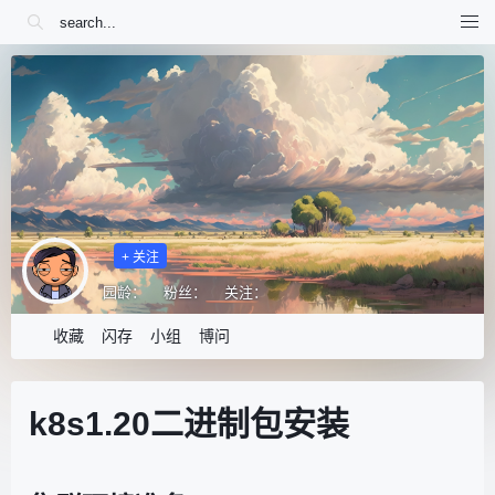
+ 关注
园龄：
粉丝：
关注：
收藏
闪存
小组
博问
k8s1.20二进制包安装