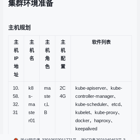
集群环境准备
主机规划
主
主
主
主
软件列表
机
机
机
机
IP
名
角
配
地
色
置
址
10.
k8
ma
2C
kube-apiserver、kube-
58.
s-
ste
4G
controller-manager、
32.
ma
r,L
kube-scheduler、etcd、
31
ste
B
kubelet、kube-proxy、
r01
docker，haproxy、
keepalived