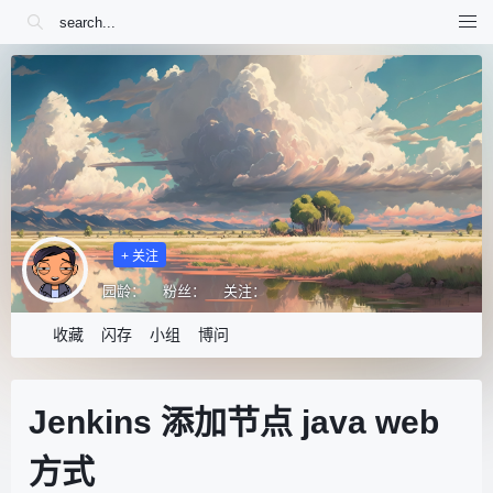
+ 关注
园龄：
粉丝：
关注：
收藏
闪存
小组
博问
Jenkins 添加节点 java web
方式