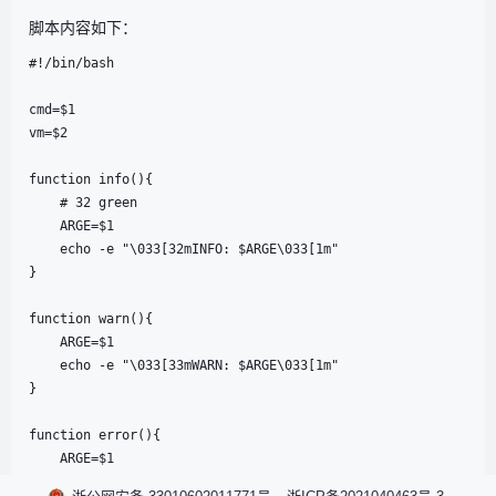
脚本内容如下：
#!/bin/bash

cmd=$1

vm=$2

function info(){

    # 32 green

    ARGE=$1

    echo -e "\033[32mINFO: $ARGE\033[1m"

}

function warn(){

    ARGE=$1

    echo -e "\033[33mWARN: $ARGE\033[1m"

}

function error(){

    ARGE=$1

    echo -e "\033[31mERROR: $ARGE\033[1m"
