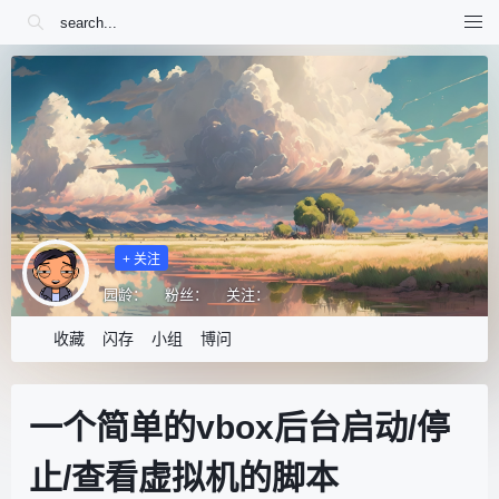
+ 关注
园龄：
粉丝：
关注：
收藏
闪存
小组
博问
一个简单的vbox后台启动/停
止/查看虚拟机的脚本