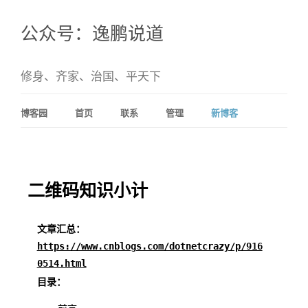
公众号：逸鹏说道
修身、齐家、治国、平天下
博客园
首页
联系
管理
新博客
二维码知识小计
文章汇总：
https://www.cnblogs.com/dotnetcrazy/p/916
0514.html
目录：