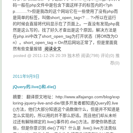
码一般在php文件中是包含下面这样子的标签内的<?ph
p..........?>但是我改的这个网站它在一些使用了没有php而
是简单的标签，叫做short_open_tag<? ... ?>所以在运行
的时候会直接将代码显示在了页面上。一直没有发现php竟
然是这么写的，找了好久才查出是这个原因，解决方法是
在php.ini中改了short_open_tag为打开状态（将Off改为O
n）。short_open_tag = On然后网站正常了，但是里面竟
然有些变量报错
阅读全文
posted @ 2011-12-26 20:39 独木桥
阅读(798)
评论(0)
推
荐(0)
2011年9月9日
jQuery的.live()和.die()
摘要： 翻译原文地址：http://www.alfajango.com/blog/exp
loring-jquery-live-and-die/很多开发者都知道jQuery的.live
()方法，他们大部分知道这个函数做什么，但是并不知道是
怎么实现的，所以用的并不那么舒适。而且他们却从未听
过还有解除绑定的.live()事件的.die()方法。即使你熟悉这
些，但是你意识到.die()了吗？什么是 .live().live方法类似