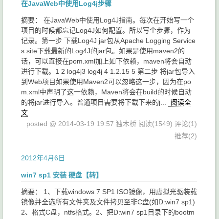
在JavaWeb中使用Log4j步骤
摘要： 在JavaWeb中使用Log4J指南。每次在开始写一个
项目的时候都忘记Log4J如何配置。所以写个步骤，作为
记录。第一步 下载Log4J jar包从Apache Logging Service
s site下载最新的Log4J的jar包。如果是使用maven2的
话，可以直接在pom.xml加上如下依赖，maven将会自动
进行下载。1 2 log4j3 log4j 4 1.2.15 5 第二步 将jar包导入
到Web项目如果使用Maven2可以忽略这一步，因为在po
m.xml中声明了这一依赖，Maven将会在build的时候自动
的将jar进行导入。普通项目需要将下载下来的j...
阅读全
文
posted @ 2014-03-19 19:57 独木桥
阅读(1549)
评论(1)
推荐(2)
2012年4月6日
win7 sp1 安装 硬盘【转】
摘要： 1、下载windows 7 SP1 ISO镜像，用虚拟光驱装载
镜像并全选所有文件夹及文件拷贝至非C盘(如D:win7 sp1)
2、格式C盘，ntfs格式。2、把D:win7 sp1目录下的bootm