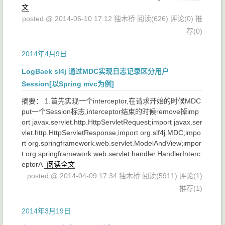
文
posted @ 2014-06-10 17:12 独木桥
阅读(626)
评论(0)
推
荐(0)
2014年4月9日
LogBack sl4j 通过MDC实现日志记录区分用户
Session[以Spring mvc为例]
摘要： 1.首先实现一个interceptor,在请求开始的时候MDC
put一个Session标志,interceptor结束的时候remove掉imp
ort javax.servlet.http.HttpServletRequest;import javax.ser
vlet.http.HttpServletResponse;import org.slf4j.MDC;impo
rt org.springframework.web.servlet.ModelAndView;impor
t org.springframework.web.servlet.handler.HandlerInterc
eptorA
阅读全文
posted @ 2014-04-09 17:34 独木桥
阅读(5911)
评论(1)
推荐(1)
2014年3月19日