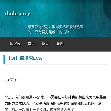
dudujerry
想要取得成功，取得资格热爱所热爱
的，只有努力是唯一的出路。
博客园
首页
联系
管理
【OI】倍增求LCA
╭(′▽`)╯
总之，我们都知道lca是啥，不需要任何基础也能想出来怎么用最暴
力的方法求LCA，也就是深度深的点先跳到深度浅的点的同一深
度，然后一起向上一步步跳。这样显然太慢了！