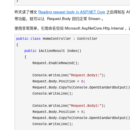
} 
昨天读了博文
Reading request body in ASP.NET Core
之后得知在 ASP
带功能，就可以让 Request.Body 回归正常 Stream 。
使用非常简单，引用命名空间 Microsoft.AspNetCore.Http.Inter
public
class
 HomeController : Controller

{

public
 IActionResult Index()

    {

        Request.EnableRewind();

        Console.WriteLine(
"
Request.Body1:
"
);

        Request.Body.Position 
= 
0
;

        Request.Body.CopyTo(Console.OpenStandardOutput()
        Console.WriteLine();

        Console.WriteLine(
"
Request.Body2:
"
);

        Request.Body.Position 
= 
0
;

        Request.Body.CopyTo(Console.OpenStandardOutput()
        Console.WriteLine();
